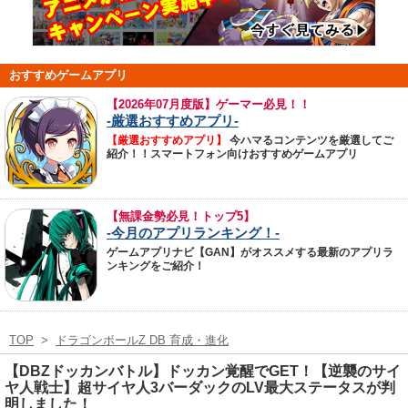
おすすめゲームアプリ
【
2026年07月度版】ゲーマー必見！！
-厳選おすすめアプリ-
【厳選おすすめアプリ】
今ハマるコンテンツを厳選してご
紹介！！スマートフォン向けおすすめゲームアプリ
【無課金勢必見！トップ5】
-今月のアプリランキング！-
ゲームアプリナビ【GAN】がオススメする最新のアプリラ
ンキングをご紹介！
TOP
>
ドラゴンボールZ DB 育成・進化
【DBZドッカンバトル】ドッカン覚醒でGET！【逆襲のサイ
ヤ人戦士】超サイヤ人3バーダックのLV最大ステータスが判
明しました！