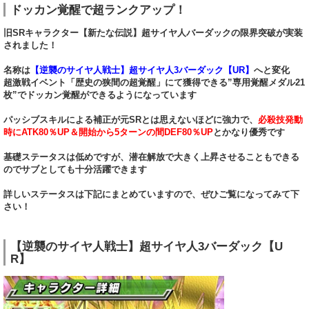
ドッカン覚醒で超ランクアップ！
旧SRキャラクター【新たな伝説】超サイヤ人バーダックの限界突破が実装
されました！
名称は
【逆襲のサイヤ人戦士】超サイヤ人3バーダック【UR】
へと変化
超激戦イベント「歴史の狭間の超覚醒」にて獲得できる”専用覚醒メダル21
枚”でドッカン覚醒ができるようになっています
パッシブスキルによる補正が元SRとは思えないほどに強力で、
必殺技発動
時にATK80％UP＆開始から5ターンの間DEF80％UP
とかなり優秀です
基礎ステータスは低めですが、潜在解放で大きく上昇させることもできる
のでサブとしても十分活躍できます
詳しいステータスは下記にまとめていますので、ぜひご覧になってみて下
さい！
【逆襲のサイヤ人戦士】超サイヤ人3バーダック【U
R】