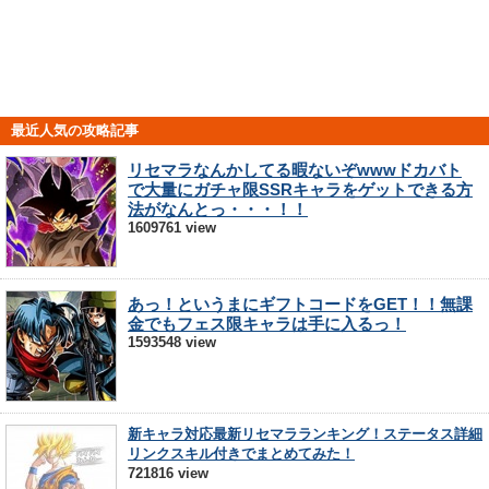
最近人気の攻略記事
リセマラなんかしてる暇ないぞwwwドカバト
で大量にガチャ限SSRキャラをゲットできる方
法がなんとっ・・・！！
1609761 view
あっ！というまにギフトコードをGET！！無課
金でもフェス限キャラは手に入るっ！
1593548 view
新キャラ対応最新リセマラランキング！ステータス詳細
リンクスキル付きでまとめてみた！
721816 view