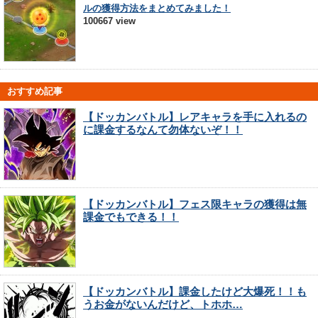
ルの獲得方法をまとめてみました！
100667 view
おすすめ記事
【ドッカンバトル】レアキャラを手に入れるの
に課金するなんて勿体ないぞ！！
【ドッカンバトル】フェス限キャラの獲得は無
課金でもできる！！
【ドッカンバトル】課金したけど大爆死！！も
うお金がないんだけど、トホホ…