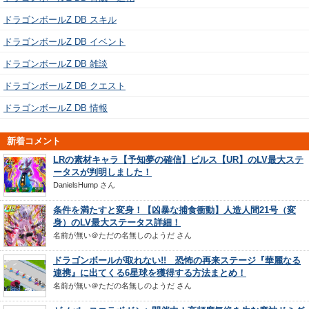
ドラゴンボールZ DB スキル
ドラゴンボールZ DB イベント
ドラゴンボールZ DB 雑談
ドラゴンボールZ DB クエスト
ドラゴンボールZ DB 情報
新着コメント
LRの素材キャラ【予知夢の確信】ビルス【UR】のLV最大ステ
ータスが判明しました！
DanielsHump
さん
条件を満たすと変身！【凶暴な捕食衝動】人造人間21号（変
身）のLV最大ステータス詳細！
名前が無い＠ただの名無しのようだ
さん
ドラゴンボールが取れない!! 恐怖の再来ステージ『華麗なる
連携』に出てくる6星球を獲得する方法まとめ！
名前が無い＠ただの名無しのようだ
さん