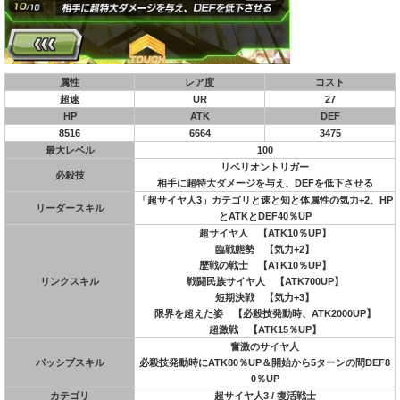
属性
レア度
コスト
超速
UR
27
HP
ATK
DEF
8516
6664
3475
最大レベル
100
リベリオントリガー
必殺技
相手に超特大ダメージを与え、DEFを低下させる
「超サイヤ人3」カテゴリと速と知と体属性の気力+2、HP
リーダースキル
とATKとDEF40％UP
超サイヤ人 【ATK10％UP】
臨戦態勢 【気力+2】
歴戦の戦士 【ATK10％UP】
リンクスキル
戦闘民族サイヤ人 【ATK700UP】
短期決戦 【気力+3】
限界を超えた姿 【必殺技発動時、ATK2000UP】
超激戦 【ATK15％UP】
奮激のサイヤ人
パッシブスキル
必殺技発動時にATK80％UP＆開始から5ターンの間DEF8
0％UP
カテゴリ
超サイヤ人3 / 復活戦士