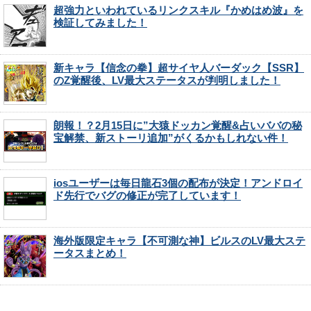
超強力といわれているリンクスキル『かめはめ波』を
検証してみました！
新キャラ【信念の拳】超サイヤ人バーダック【SSR】
のZ覚醒後、LV最大ステータスが判明しました！
朗報！？2月15日に”大猿ドッカン覚醒&占いババの秘
宝解禁、新ストーリ追加”がくるかもしれない件！
iosユーザーは毎日龍石3個の配布が決定！アンドロイ
ド先行でバグの修正が完了しています！
海外版限定キャラ【不可測な神】ビルスのLV最大ステ
ータスまとめ！