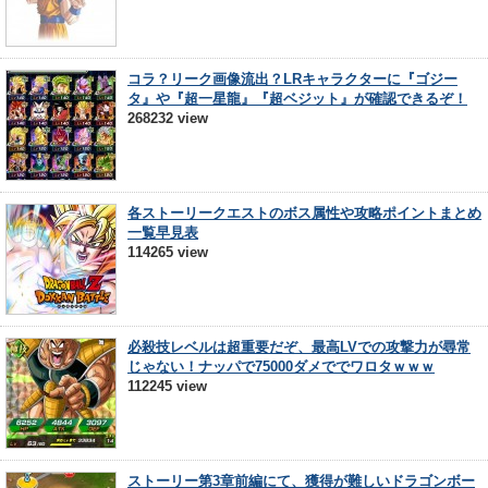
コラ？リーク画像流出？LRキャラクターに『ゴジー
タ』や『超一星龍』『超ベジット』が確認できるぞ！
268232 view
各ストーリークエストのボス属性や攻略ポイントまとめ
一覧早見表
114265 view
必殺技レベルは超重要だぞ、最高LVでの攻撃力が尋常
じゃない！ナッパで75000ダメででワロタｗｗｗ
112245 view
ストーリー第3章前編にて、獲得が難しいドラゴンボー