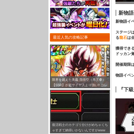
新物語
新物語イ
ステージ
最近人気の攻略記事
る
龍石
は
獲得でき
ドッカン
開催期限
物語イベ
限界を越えた奥義 孫悟空（界王拳）
【SSR】が超サイヤ人より強い!! コレ
『下級
は3キャラ限定ガシャで狙ったほうが
いいな！
復活戦士のカテゴリ分けがめちゃくち
ゃすぎて納得いかないんですがwww