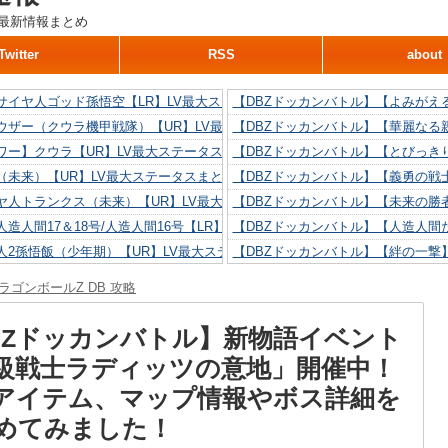
最新情報まとめ
Twitter
RSS
about
サイヤ人ゴッド孫悟空【LR】LV最大ステータスまとめ！
【DBZドッカンバトル】【よみがえ
ウザー（クウラ機甲戦隊）【UR】LV最大ステータスまとめ！
【DBZドッカンバトル】【華麗なる
ワー】クウラ【UR】LV最大ステータスまとめ！
【DBZドッカンバトル】【とびっき
（未来）【UR】LV最大ステータスまとめ！
【DBZドッカンバトル】【義勇の戦
ヤ人トランクス（未来）【UR】LV最大ステータスまとめ！
【DBZドッカンバトル】【未来の勝
造人間17＆18号/人造人間16号【LR】LV最大ステータスまとめ！
【DBZドッカンバトル】【人造人間た
人2孫悟飯（少年期）【UR】LV最大ステータスまとめ！
【DBZドッカンバトル】【絆の一撃
造人間18号【UR】LV最大ステータスまとめ！
【DBZドッカンバトル】【抗い続け
ラゴンボールZ DB 攻略
リリン【UR】LV最大ステータスまとめ！
【DBZドッカンバトル】【技巧とひ
人間16号【UR】LV最大ステータスまとめ！
【DBZドッカンバトル】【新たに得
BZドッカンバトル】新物語イベント
級戦士ラディッツの意地」開催中！
アイテム、マップ情報やボス詳細を
めてみました！