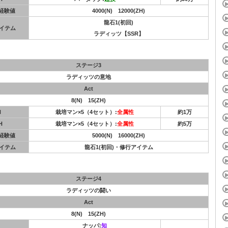
S経験値
4000(N) 12000(ZH)
龍石1(初回)
イテム
ラディッツ【SSR】
ステージ3
ラディッツの意地
Act
8(N) 15(ZH)
N
栽培マン×5（4セット）:
全属性
約1万
H
栽培マン×5（4セット）:
全属性
約5万
S経験値
5000(N) 16000(ZH)
イテム
龍石1(初回)・修行アイテム
ステージ4
ラディッツの闘い
Act
8(N) 15(ZH)
ナッパ:
知