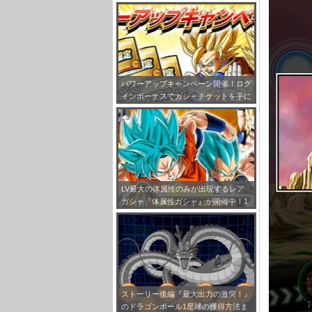
パワーアップキャンペーン開催！ログ
インボーナスでガシャチケットを手に
入れよう！
LV最大の体属性のみが出現するレア
ガシャ『体属性ガシャ』が開催中！1
0連で老界王神のオマケ付き！
ストーリー後編『最大出力の激突！』
のドラゴンボール1星球の獲得方法ま