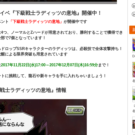
イベ『下級戦士ラディッツの意地』開催中！
ベント
「下級戦士ラディッツの意地」
が開催中です
は4つ、ノーマルとZハードが用意されており、勝利することで獲得でき
全部で7個となっています！
るドロップSSRキャラクターのラディッツは、必殺技で全体攻撃持ち！
覚醒による限界突破も用意されています
D
は
2017年11月22日(水)17:00～2017年12月07日(木)16:59分
まで！
ントに挑戦して、龍石や新キャラを手に入れちゃいましょう！
戦士ラディッツの意地』情報