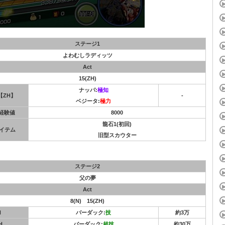
ステージ1
よわむしラディッツ
Act
15(ZH)
ナッパ:
極知
【ZH】
-
ベジータ:
極力
S経験値
8000
龍石1(初回)
イテム
旧型スカウター
ステージ2
父の夢
Act
8(N) 15(ZH)
N
バーダック:
技
約3万
H
バーダック:
超技
約30万