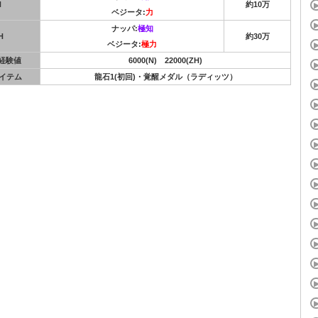
N
約10万
ベジータ:
力
ナッパ:
極知
H
約30万
ベジータ:
極力
S経験値
6000(N) 22000(ZH)
イテム
龍石1(初回)・覚醒メダル（ラディッツ）