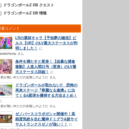
ドラゴンボールZ DB クエスト
ドラゴンボールZ DB 情報
新着コメント
LRの素材キャラ【予知夢の確信】ビ
ルス【UR】のLV最大ステータスが判
明しました！
anielsHump
さん
条件を満たすと変身！【凶暴な捕食
衝動】人造人間21号（変身）のLV最
大ステータス詳細！
名前が無い＠ただの名無しのようだ
さん
ドラゴンボールが取れない!! 恐怖の
再来ステージ『華麗なる連携』に出
てくる6星球を獲得する方法まとめ！
名前が無い＠ただの名無しのようだ
さん
ゼノバースコラボガシャ開催中！高
頻度気絶を生む魔神ドミグラ&超サイ
ヤ人トランクスゼノが強い！！