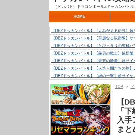
（ドカバト）ドラゴンボールZドッカンバトル
HOME
【DBZドッカンバトル】【よみがえる伝説】超
【DBZドッカンバトル】【華麗なる親衛隊】サ
【DBZドッカンバトル】【とびっきりの究極パ
【DBZドッカンバトル】【義勇の戦士】孫悟飯
【DBZドッカンバトル】【未来の勝者】超サイ
【DBZドッカンバトル】【人造人間たちの旅】人
【DBZドッカンバトル】【絆の一撃】超サイヤ
【DBZドッカンバトル】【抗い続ける精神力】人
TOP
>
ド
【DBZドッカンバトル】【技巧とひらめき】ク
【DBZドッカンバトル】【新たに得た好機】人造
【D
「下
入手
まと