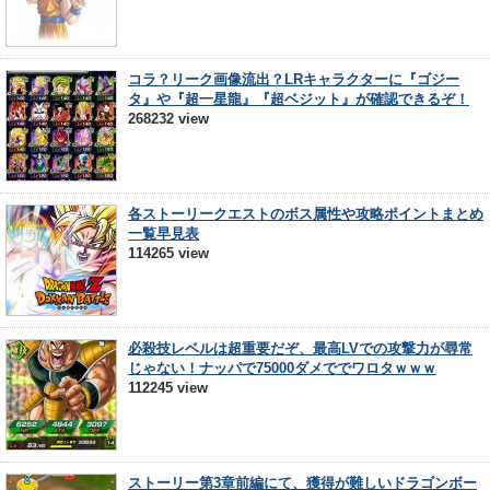
コラ？リーク画像流出？LRキャラクターに『ゴジー
タ』や『超一星龍』『超ベジット』が確認できるぞ！
268232 view
各ストーリークエストのボス属性や攻略ポイントまとめ
一覧早見表
114265 view
必殺技レベルは超重要だぞ、最高LVでの攻撃力が尋常
じゃない！ナッパで75000ダメででワロタｗｗｗ
112245 view
ストーリー第3章前編にて、獲得が難しいドラゴンボー