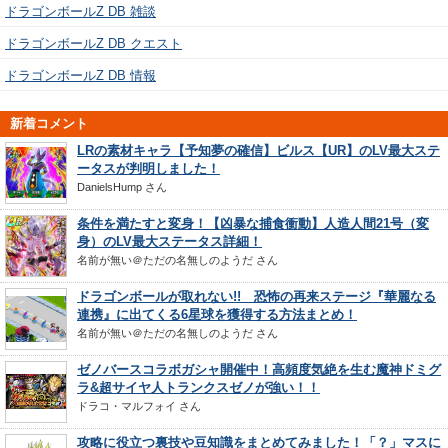
ドラゴンボールZ DB 雑談
ドラゴンボールZ DB クエスト
ドラゴンボールZ DB 情報
新着コメント
LRの素材キャラ【予知夢の確信】ビルス【UR】のLV最大ステ
ータスが判明しました！
DanielsHump
さん
条件を満たすと変身！【凶暴な捕食衝動】人造人間21号（変
身）のLV最大ステータス詳細！
名前が無い＠ただの名無しのようだ
さん
ドラゴンボールが取れない!! 恐怖の再来ステージ『華麗なる
連携』に出てくる6星球を獲得する方法まとめ！
名前が無い＠ただの名無しのようだ
さん
ゼノバースコラボガシャ開催中！高頻度気絶を生む魔神ドミグ
ラ&超サイヤ人トランクスゼノが強い！！
ドラコ・マルフォイ
さん
攻略に役立つ裏技や豆知識をまとめてみました！「？」マスに