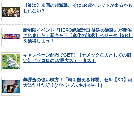
【雑談】次回の超激戦こそはLR超ベジットが来るかも
しれない？
新制限イベント『HERO絶滅計画 修羅の逆襲』が開催
されました！新キャラ【進化の追求】ベジータ【SR】
を獲得しよう！
キャンペーン配布でGET！【ナメック星人としての闘
い】ピッコロのLV最大ステータス！
無課金の強い味方！「時を越える邪悪」セル【SR】は
大当たりだぞ！(パッシブスキルが神！)