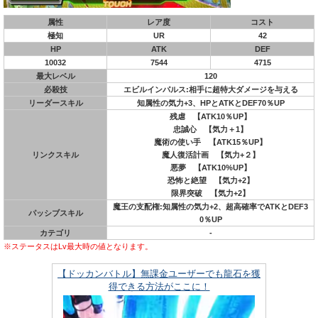
属性
レア度
コスト
極知
UR
42
HP
ATK
DEF
10032
7544
4715
最大レベル
120
必殺技
エビルインパルス:相手に超特大ダメージを与える
リーダースキル
知属性の気力+3、HPとATKとDEF70％UP
残虐 【ATK10％UP】
忠誠心 【気力＋1】
魔術の使い手 【ATK15％UP】
リンクスキル
魔人復活計画 【気力+２】
悪夢 【ATK10%UP】
恐怖と絶望 【気力+2】
限界突破 【気力+2】
魔王の支配権:知属性の気力+2、超高確率でATKとDEF3
パッシブスキル
0％UP
カテゴリ
‐
※ステータスはLv最大時の値となります。
【ドッカンバトル】無課金ユーザーでも龍石を獲
得できる方法がここに！