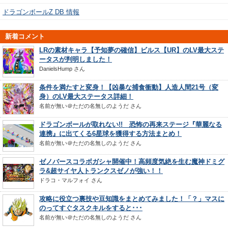
ドラゴンボールZ DB 情報
新着コメント
LRの素材キャラ【予知夢の確信】ビルス【UR】のLV最大ステ
ータスが判明しました！
DanielsHump
さん
条件を満たすと変身！【凶暴な捕食衝動】人造人間21号（変
身）のLV最大ステータス詳細！
名前が無い＠ただの名無しのようだ
さん
ドラゴンボールが取れない!! 恐怖の再来ステージ『華麗なる
連携』に出てくる6星球を獲得する方法まとめ！
名前が無い＠ただの名無しのようだ
さん
ゼノバースコラボガシャ開催中！高頻度気絶を生む魔神ドミグ
ラ&超サイヤ人トランクスゼノが強い！！
ドラコ・マルフォイ
さん
攻略に役立つ裏技や豆知識をまとめてみました！「？」マスに
のってすぐタスクキルをすると･･･
名前が無い＠ただの名無しのようだ
さん