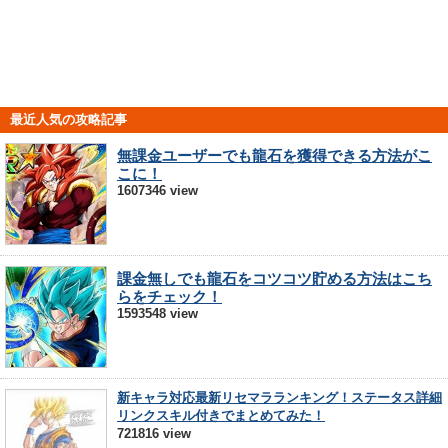
最近人気の攻略記事
無課金ユーザーでも龍石を獲得できる方法がこ
こに！
1607346 view
課金無しでも龍石をコツコツ貯める方法はこち
らをチェック！
1593548 view
新キャラ対応最新リセマラランキング！ステータス詳細
リンクスキル付きでまとめてみた！
721816 view