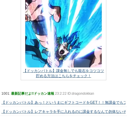
【ドッカンバトル】課金無しでも龍石をコツコツ
貯める方法はこちらをチェック！
1001:
最新記事だよ!!ドッカン速報
23:2:22 ID:dragondokkan
【ドッカンバトル】あっ！というまにギフトコードをGET！！無課金でも
【ドッカンバトル】レアキャラを手に入れるのに課金するなんて勿体ないぞ