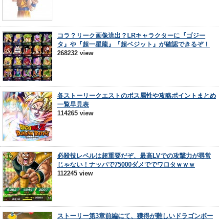
コラ？リーク画像流出？LRキャラクターに『ゴジー
タ』や『超一星龍』『超ベジット』が確認できるぞ！
268232 view
各ストーリークエストのボス属性や攻略ポイントまとめ
一覧早見表
114265 view
必殺技レベルは超重要だぞ、最高LVでの攻撃力が尋常
じゃない！ナッパで75000ダメででワロタｗｗｗ
112245 view
ストーリー第3章前編にて、獲得が難しいドラゴンボー