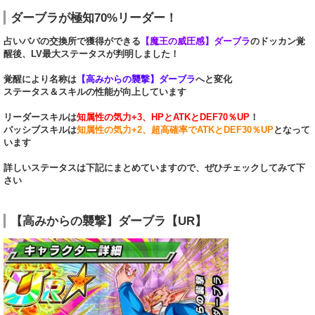
ダーブラが極知70%リーダー！
占いババの交換所で獲得ができる
【魔王の威圧感】ダーブラ
のドッカン覚
醒後、LV最大ステータスが判明しました！
覚醒により名称は
【高みからの襲撃】ダーブラ
へと変化
ステータス＆スキルの性能が向上しています
リーダースキルは
知属性の気力+3、HPとATKとDEF70％UP
！
パッシブスキルは
知属性の気力+2、超高確率でATKとDEF30％UP
となって
います
詳しいステータスは下記にまとめていますので、ぜひチェックしてみて下
さい
【高みからの襲撃】ダーブラ【UR】