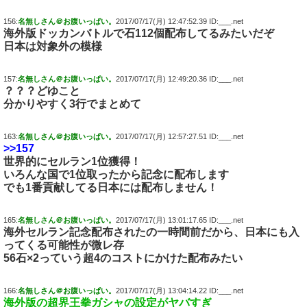
156:
名無しさん＠お腹いっぱい。
2017/07/17(月) 12:47:52.39 ID:___.net
海外版ドッカンバトルで石112個配布してるみたいだぞ
日本は対象外の模様
157:
名無しさん＠お腹いっぱい。
2017/07/17(月) 12:49:20.36 ID:___.net
？？？どゆこと
分かりやすく3行でまとめて
163:
名無しさん＠お腹いっぱい。
2017/07/17(月) 12:57:27.51 ID:___.net
>>157
世界的にセルラン1位獲得！
いろんな国で1位取ったから記念に配布します
でも1番貢献してる日本には配布しません！
165:
名無しさん＠お腹いっぱい。
2017/07/17(月) 13:01:17.65 ID:___.net
海外セルラン記念配布されたの一時間前だから、日本にも入
ってくる可能性が微レ存
56石×2っていう超4のコストにかけた配布みたい
166:
名無しさん＠お腹いっぱい。
2017/07/17(月) 13:04:14.22 ID:___.net
海外版の超界王拳ガシャの設定がヤバすぎ