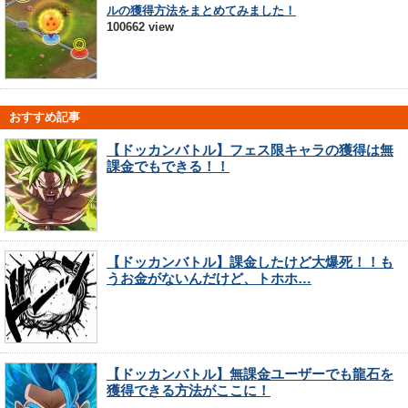
ルの獲得方法をまとめてみました！
100662 view
おすすめ記事
【ドッカンバトル】フェス限キャラの獲得は無
課金でもできる！！
【ドッカンバトル】課金したけど大爆死！！も
うお金がないんだけど、トホホ…
【ドッカンバトル】無課金ユーザーでも龍石を
獲得できる方法がここに！