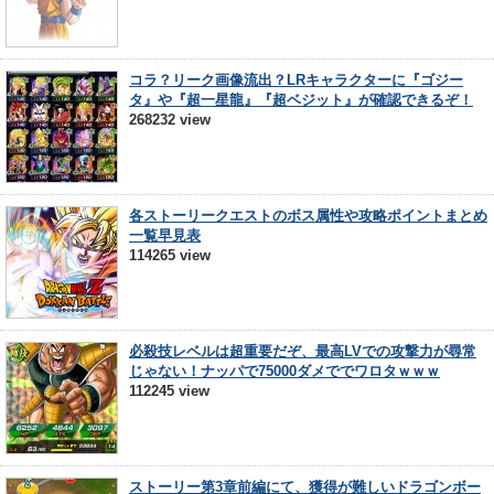
コラ？リーク画像流出？LRキャラクターに『ゴジー
タ』や『超一星龍』『超ベジット』が確認できるぞ！
268232 view
各ストーリークエストのボス属性や攻略ポイントまとめ
一覧早見表
114265 view
必殺技レベルは超重要だぞ、最高LVでの攻撃力が尋常
じゃない！ナッパで75000ダメででワロタｗｗｗ
112245 view
ストーリー第3章前編にて、獲得が難しいドラゴンボー