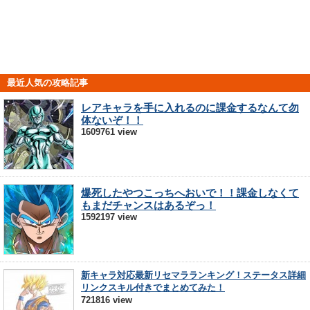
最近人気の攻略記事
レアキャラを手に入れるのに課金するなんて勿
体ないぞ！！
1609761 view
爆死したやつこっちへおいで！！課金しなくて
もまだチャンスはあるぞっ！
1592197 view
新キャラ対応最新リセマラランキング！ステータス詳細
リンクスキル付きでまとめてみた！
721816 view