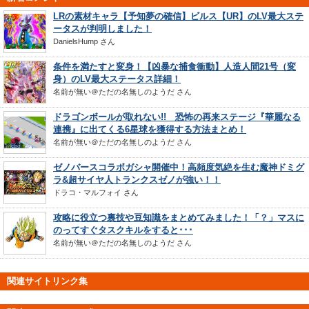
LRの素材キャラ【予知夢の確信】ビルス【UR】のLV最大ステ
ータスが判明しました！
DanielsHump
さん
条件を満たすと変身！【凶暴な捕食衝動】人造人間21号（変
身）のLV最大ステータス詳細！
名前が無い＠ただの名無しのようだ
さん
ドラゴンボールが取れない!! 恐怖の再来ステージ『華麗なる
連携』に出てくる6星球を獲得する方法まとめ！
名前が無い＠ただの名無しのようだ
さん
ゼノバースコラボガシャ開催中！高頻度気絶を生む魔神ドミグ
ラ&超サイヤ人トランクスゼノが強い！！
ドラコ・マルフォイ
さん
攻略に役立つ裏技や豆知識をまとめてみました！「？」マスに
のってすぐタスクキルをすると･･･
名前が無い＠ただの名無しのようだ
さん
関連サイトリンク集