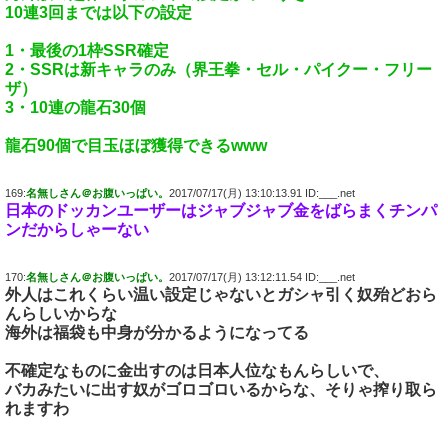
10連3回までは以下の設定
1・最後の1枠SSR確定
2・SSRは新キャラのみ（界王拳・セル・パイクー・フリー
ザ）
3・10連の龍石30個
龍石90個で目玉ほぼ獲得できるwww
169:
名無しさん＠お腹いっぱい。
2017/07/17(月) 13:10:13.91 ID:___.net
日本のドッカンユーザーはジャブジャブ金をばらまくチンパ
ンだからしゃーない
170:
名無しさん＠お腹いっぱい。
2017/07/17(月) 13:12:11.54 ID:___.net
外人はこれくらい温い設定じゃないとガシャ引く奴殆どおら
んらしいからな
海外は福袋も中身が分かるようになってる
不確定なものに金出すのは日本人位なもんらしいで、
バカみたいに出す奴がゴロゴロいるからな、そりゃ搾り取ら
れますわ