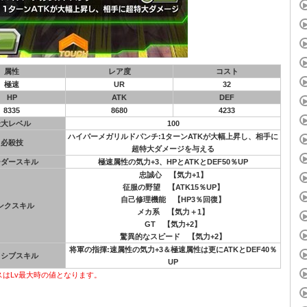
属性
レア度
コスト
極速
UR
32
HP
ATK
DEF
8335
8680
4233
最大レベル
100
ハイパーメガリルドパンチ:1ターンATKが大幅上昇し、相手に
必殺技
超特大ダメージを与える
ーダースキル
極速属性の気力+3、HPとATKとDEF50％UP
忠誠心 【気力+1】
征服の野望 【ATK15％UP】
自己修理機能 【HP3％回復】
ンクスキル
メカ系 【気力＋1】
GT 【気力+2】
驚異的なスピード 【気力+2】
将軍の指揮:速属性の気力+3＆極速属性は更にATKとDEF40％
ッシブスキル
UP
スはLv最大時の値となります。