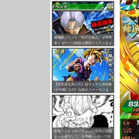
まとめ
超強襲イベント『時空の旅人』が開催
中！ステージ情報や獲得アイテムをま
とめてみました！
【目覚める真の力】超サイヤ人孫悟飯
(少年期)【LR】LV最大ステータスま
とめ！
悲報！ジャッキーチュンの泥率が前回
よりも低下している模様･･･急いで周