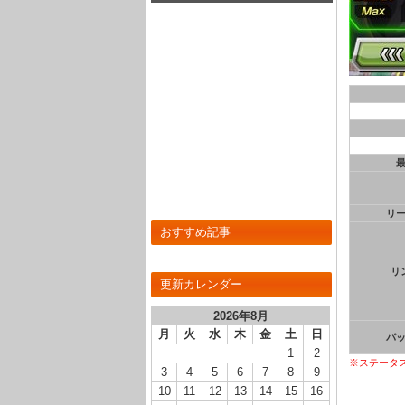
回しないと必殺技LV最大は困難か？
リ
おすすめ記事
リ
更新カレンダー
2026年8月
月
火
水
木
金
土
日
パ
1
2
※ステータ
3
4
5
6
7
8
9
10
11
12
13
14
15
16