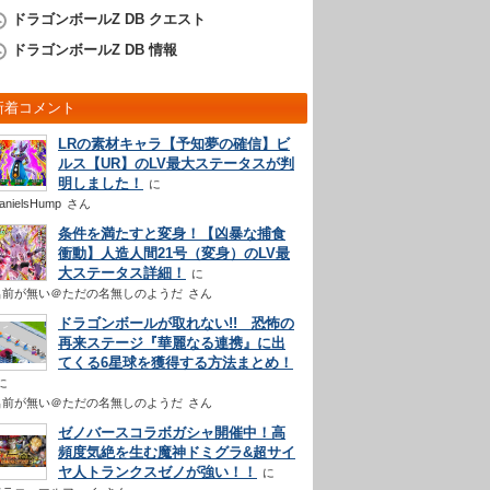
ドラゴンボールZ DB クエスト
ドラゴンボールZ DB 情報
新着コメント
LRの素材キャラ【予知夢の確信】ビ
ルス【UR】のLV最大ステータスが判
明しました！
anielsHump
さん
条件を満たすと変身！【凶暴な捕食
衝動】人造人間21号（変身）のLV最
大ステータス詳細！
名前が無い＠ただの名無しのようだ
さん
ドラゴンボールが取れない!! 恐怖の
再来ステージ『華麗なる連携』に出
てくる6星球を獲得する方法まとめ！
名前が無い＠ただの名無しのようだ
さん
ゼノバースコラボガシャ開催中！高
頻度気絶を生む魔神ドミグラ&超サイ
ヤ人トランクスゼノが強い！！