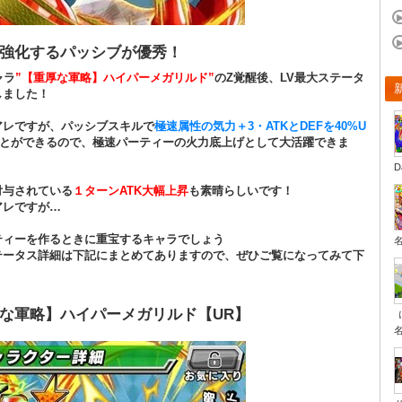
強化するパッシブが優秀！
ャラ
”【重厚な軍略】ハイパーメガリルド”
のZ覚醒後、LV最大ステータ
しました！
アレですが、パッシブスキルで
極速属性の気力＋3・ATKとDEFを40%U
とができるので、極速パーティーの火力底上げとして大活躍できま
D
付与されている
１ターンATK大幅上昇
も素晴らしいです！
アレですが…
ティーを作るときに重宝するキャラでしょう
テータス詳細は下記にまとめてありますので、ぜひご覧になってみて下
な軍略】ハイパーメガリルド【UR】