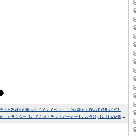
全世界2億DLが最大のメインイベント！今は龍石を貯める時期だぞ！
新キャラクター【おてんばトラブルメーカー】パン(GT)【UR】のZ覚醒後、LV最大ステータスが判明しました！