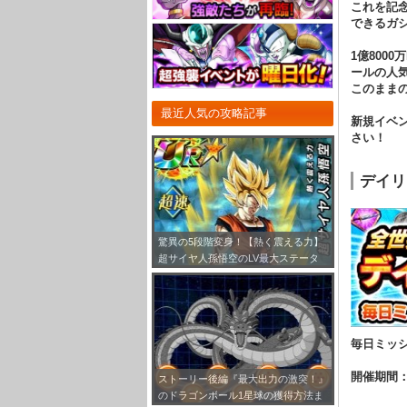
これを記
できるガ
1億800
ールの人
このまま
最近人気の攻略記事
新規イベ
さい！
デイリ
驚異の5段階変身！【熱く震える力】
超サイヤ人孫悟空のLV最大ステータ
ス！
毎日ミッ
開催期間
ストーリー後編『最大出力の激突！』
のドラゴンボール1星球の獲得方法ま