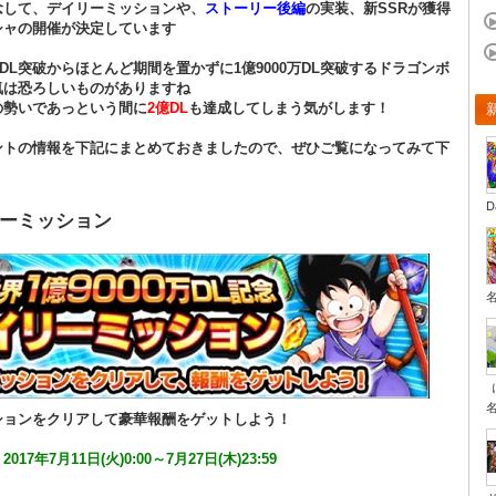
念して、デイリーミッションや、
ストーリー後編
の実装、新SSRが獲得
シャの開催が決定しています
0万DL突破からほとんど期間を置かずに1億9000万DL突破するドラゴンボ
気は恐ろしいものがありますね
の勢いであっという間に
2億DL
も達成してしまう気がします！
ントの情報を下記にまとめておきましたので、ぜひご覧になってみて下
D
ーミッション
ションをクリアして豪華報酬をゲットしよう！
：
2017年7月11日(火)0:00～7月27日(木)23:59