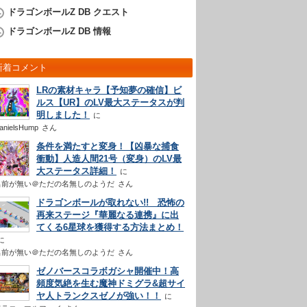
ドラゴンボールZ DB クエスト
ドラゴンボールZ DB 情報
新着コメント
LRの素材キャラ【予知夢の確信】ビ
ルス【UR】のLV最大ステータスが判
明しました！
anielsHump
さん
条件を満たすと変身！【凶暴な捕食
衝動】人造人間21号（変身）のLV最
大ステータス詳細！
名前が無い＠ただの名無しのようだ
さん
ドラゴンボールが取れない!! 恐怖の
再来ステージ『華麗なる連携』に出
てくる6星球を獲得する方法まとめ！
名前が無い＠ただの名無しのようだ
さん
ゼノバースコラボガシャ開催中！高
頻度気絶を生む魔神ドミグラ&超サイ
ヤ人トランクスゼノが強い！！