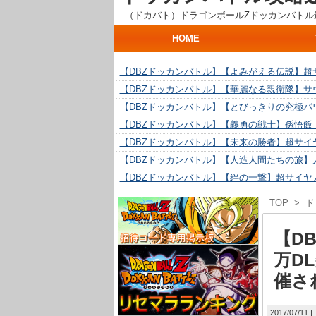
（ドカバト）ドラゴンボールZドッカンバトル
HOME
【DBZドッカンバトル】【よみがえる伝説】超
【DBZドッカンバトル】【華麗なる親衛隊】サ
【DBZドッカンバトル】【とびっきりの究極パ
【DBZドッカンバトル】【義勇の戦士】孫悟飯
【DBZドッカンバトル】【未来の勝者】超サイ
【DBZドッカンバトル】【人造人間たちの旅】人
【DBZドッカンバトル】【絆の一撃】超サイヤ
【DBZドッカンバトル】【抗い続ける精神力】人
TOP
>
ド
【DBZドッカンバトル】【技巧とひらめき】ク
【DBZドッカンバトル】【新たに得た好機】人造
【D
万D
催さ
2017/07/11