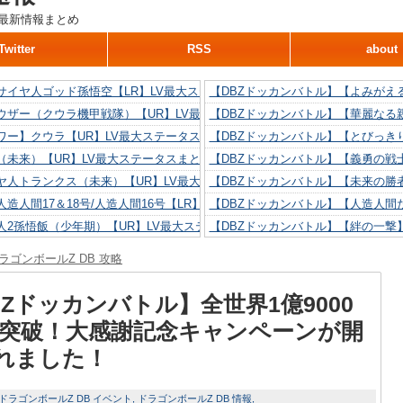
最新情報まとめ
Twitter
RSS
about
サイヤ人ゴッド孫悟空【LR】LV最大ステータスまとめ！
【DBZドッカンバトル】【よみがえ
ウザー（クウラ機甲戦隊）【UR】LV最大ステータスまとめ！
【DBZドッカンバトル】【華麗なる
ワー】クウラ【UR】LV最大ステータスまとめ！
【DBZドッカンバトル】【とびっき
（未来）【UR】LV最大ステータスまとめ！
【DBZドッカンバトル】【義勇の戦
ヤ人トランクス（未来）【UR】LV最大ステータスまとめ！
【DBZドッカンバトル】【未来の勝
造人間17＆18号/人造人間16号【LR】LV最大ステータスまとめ！
【DBZドッカンバトル】【人造人間た
人2孫悟飯（少年期）【UR】LV最大ステータスまとめ！
【DBZドッカンバトル】【絆の一撃
造人間18号【UR】LV最大ステータスまとめ！
【DBZドッカンバトル】【抗い続け
ラゴンボールZ DB 攻略
リリン【UR】LV最大ステータスまとめ！
【DBZドッカンバトル】【技巧とひ
人間16号【UR】LV最大ステータスまとめ！
【DBZドッカンバトル】【新たに得
BZドッカンバトル】全世界1億9000
L突破！大感謝記念キャンペーンが開
れました！
ドラゴンボールZ DB イベント
ドラゴンボールZ DB 情報