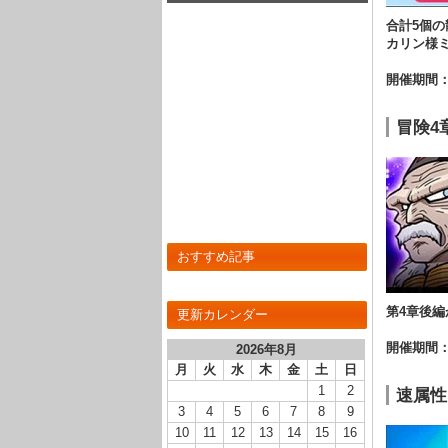
R】のLV最大ステータスが判明しまし
合計5個の
た！
カリン様
開催期間
冒険4
おすすめ記事
第4章後編
更新カレンダー
開催期間
2026年8月
月
火
水
木
金
土
日
1
2
速属性
3
4
5
6
7
8
9
10
11
12
13
14
15
16