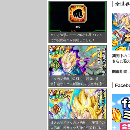
とめ！
全世界
会心と追撃のデータ解析結果！LV20
での発動確率が判明しました！
期間中のロ
さらに強
開催期間
ドッカン覚醒でGET！【邪気の発
散】超サイヤ人孫悟飯(GT)(寄生)【U
Face
R】のLV最大ステータスが判明しまし
た！
達人の証でドッカン覚醒！【宇宙での
大活劇】超サイヤ人孫悟空(GT)【U