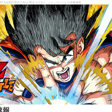
96⁉大乱戦の景品でAct上限を上げると… | ドッカンバトル攻略速報
速報