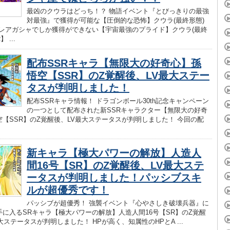
最凶のクウラはどっち！？ 物語イベント『とびっきりの最強
対最強』で獲得が可能な【圧倒的な恐怖】クウラ(最終形態)
とレアガシャでしか獲得ができない【宇宙最強のプライド】クウラ(最終
 ...
配布SSRキャラ【無限大の好奇心】孫
悟空【SSR】のZ覚醒後、LV最大ステー
タスが判明しました！
配布SSRキャラ情報！ ドラゴンボール30th記念キャンペーン
の一つとして配布された新SSRキャラクター【無限大の好奇
空【SSR】のZ覚醒後、LV最大ステータスが判明しました！ 今回の配
新キャラ【極大パワーの解放】人造人
間16号【SR】のZ覚醒後、LV最大ステ
ータスが判明しました！パッシブスキ
ルが超優秀です！
パッシブが超優秀！ 強襲イベント『心やさしき破壊兵器』に
手に入るSRキャラ【極大パワーの解放】人造人間16号【SR】のZ覚醒
大ステータスが判明しました！ HPが高く、知属性のHPとA ...