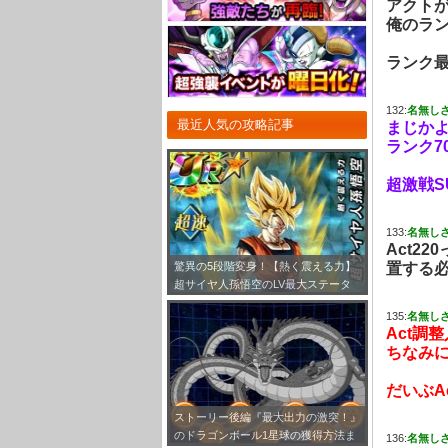
アクト
俺のラン
ランク
132:
名無し
最近人気の攻略記事
まじか
ランク7
超激戦S
133:
名無し
Act2
置する
驚異の5段階変身！【熱く震える力】
超サイヤ人孫悟空のLV最大ステータ
ス！
135:
名無し
Act調
ちなみに
だいぶA
ストーリー後編『最大出力の激突！』
のドラゴンボール1星球の獲得方法ま
136:
名無し