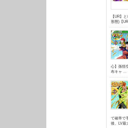
【UR】
形態)【UR】
心】孫悟
布キャ ...
て確率で
後、LV最