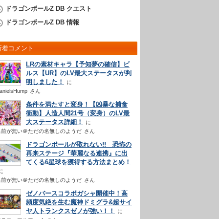
ドラゴンボールZ DB クエスト
ドラゴンボールZ DB 情報
新着コメント
LRの素材キャラ【予知夢の確信】ビ
ルス【UR】のLV最大ステータスが判
明しました！
anielsHump
さん
条件を満たすと変身！【凶暴な捕食
衝動】人造人間21号（変身）のLV最
大ステータス詳細！
名前が無い＠ただの名無しのようだ
さん
ドラゴンボールが取れない!! 恐怖の
再来ステージ『華麗なる連携』に出
てくる6星球を獲得する方法まとめ！
名前が無い＠ただの名無しのようだ
さん
ゼノバースコラボガシャ開催中！高
頻度気絶を生む魔神ドミグラ&超サイ
ヤ人トランクスゼノが強い！！