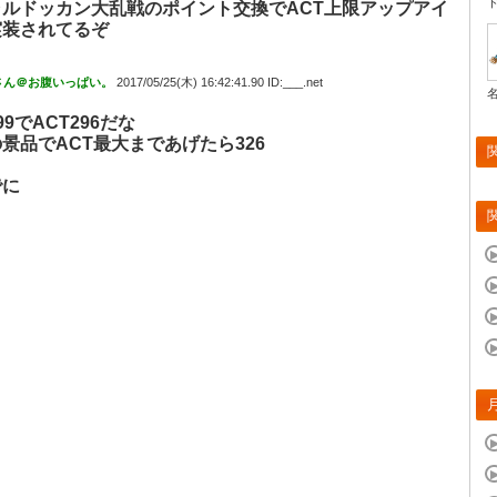
ャルドッカン大乱戦のポイント交換でACT上限アップアイ
実装されてるぞ
さん＠お腹いっぱい。
2017/05/25(木) 16:42:41.90 ID:___.net
9でACT296だな
景品でACT最大まであげたら326
でに