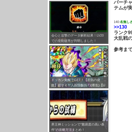
バーチ
とめ！
テムが
140:
名無し
>>130
ランク99
会心と追撃のデータ解析結果！LV20
大乱戦の
での発動確率が判明しました！
参考ま
ドッカン覚醒でGET！【邪気の発
散】超サイヤ人孫悟飯(GT)(寄生)【U
R】のLV最大ステータスが判明しまし
た！
界王神ミッションで”難易度の高い条
件”の攻略方法まとめ！