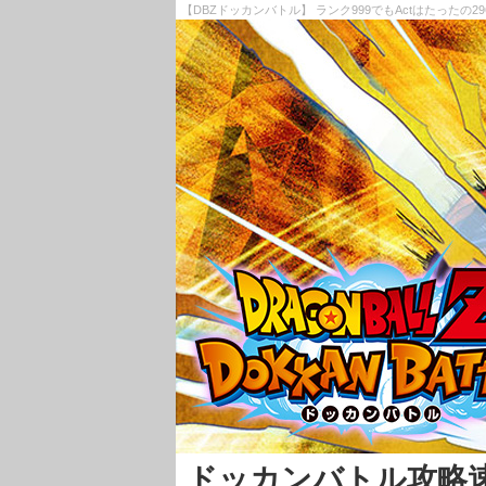
【DBZドッカンバトル】 ランク999でもActはたったの2
ドッカンバトル攻略