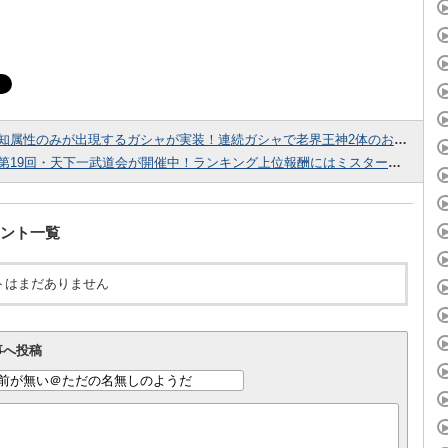
知属性のみが出現するガシャが実装！連続ガシャで老界王神2体のおまけ付きです！
第19回・天下一武道会が開催中！ランキング上位報酬にはミスターブウが登場！
ント一覧
トはまだありません
事へ投稿