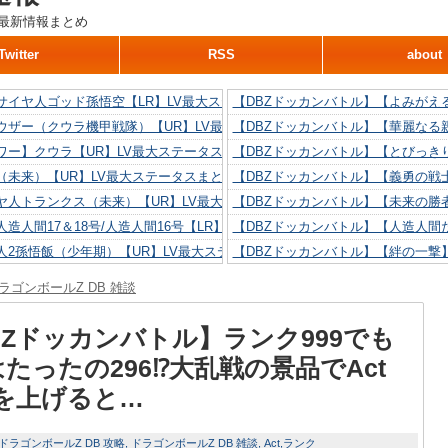
最新情報まとめ
Twitter
RSS
about
サイヤ人ゴッド孫悟空【LR】LV最大ステータスまとめ！
【DBZドッカンバトル】【よみがえ
ウザー（クウラ機甲戦隊）【UR】LV最大ステータスまとめ！
【DBZドッカンバトル】【華麗なる
ワー】クウラ【UR】LV最大ステータスまとめ！
【DBZドッカンバトル】【とびっき
（未来）【UR】LV最大ステータスまとめ！
【DBZドッカンバトル】【義勇の戦
ヤ人トランクス（未来）【UR】LV最大ステータスまとめ！
【DBZドッカンバトル】【未来の勝
造人間17＆18号/人造人間16号【LR】LV最大ステータスまとめ！
【DBZドッカンバトル】【人造人間た
人2孫悟飯（少年期）【UR】LV最大ステータスまとめ！
【DBZドッカンバトル】【絆の一撃
造人間18号【UR】LV最大ステータスまとめ！
【DBZドッカンバトル】【抗い続け
ラゴンボールZ DB 雑談
リリン【UR】LV最大ステータスまとめ！
【DBZドッカンバトル】【技巧とひ
人間16号【UR】LV最大ステータスまとめ！
【DBZドッカンバトル】【新たに得
BZドッカンバトル】ランク999でも
tはたったの296⁉大乱戦の景品でAct
を上げると…
ドラゴンボールZ DB 攻略
ドラゴンボールZ DB 雑談
Act
ランク