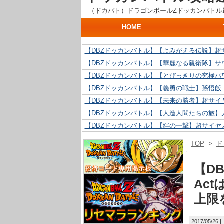
（ドカバト）ドラゴンボールZドッカンバトル
HOME
【DBZドッカンバトル】【よみがえる伝説】超
【DBZドッカンバトル】【華麗なる親衛隊】サ
【DBZドッカンバトル】【とびっきりの究極パ
【DBZドッカンバトル】【義勇の戦士】孫悟飯
【DBZドッカンバトル】【未来の勝者】超サイ
【DBZドッカンバトル】【人造人間たちの旅】人
【DBZドッカンバトル】【絆の一撃】超サイヤ
【DBZドッカンバトル】【抗い続ける精神力】人
TOP
>
ド
【DBZドッカンバトル】【技巧とひらめき】ク
【DBZドッカンバトル】【新たに得た好機】人造
【D
Ac
上限
2017/05/26