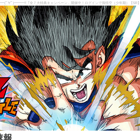
━━━(ﾟ∀ﾟ)━━━!!「全７大特典キャンペーン」開催中！ログインで孫悟空（少年期）【SR
速報