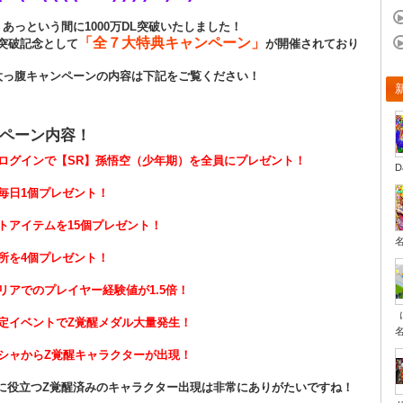
あっという間に1000万DL突破いたしました！
「
全７大特典キャンペーン
」
DL突破記念として
が開催されており
太っ腹キャンペーンの内容は下記をご覧ください！
ペーン内容！
中ログインで【SR】孫悟空（少年期）を全員にプレゼント！
D
毎日1個プレゼント！
トアイテムを15個プレゼント！
所を4個プレゼント！
リアでのプレイヤー経験値が1.5倍！
限定イベントでZ覚醒メダル大量発生！
ガシャからZ覚醒キャラクターが出現！
Pに役立つZ覚醒済みのキャラクター出現は非常にありがたいですね！