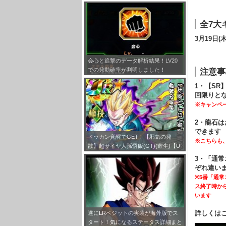
とめ！
全7大
3月19日
会心と追撃のデータ解析結果！LV20
での発動確率が判明しました！
注意事
1・【SR
回限りと
※キャンペ
2・龍石は
できます
ドッカン覚醒でGET！【邪気の発
※こちらも
散】超サイヤ人孫悟飯(GT)(寄生)【U
R】のLV最大ステータスが判明しまし
3・「通
た！
ぞれ違い
※5番「通常
ス終了時から
います
詳しくは
遂にLRベジットの実装が海外版でス
タート！気になるステータス詳細まと