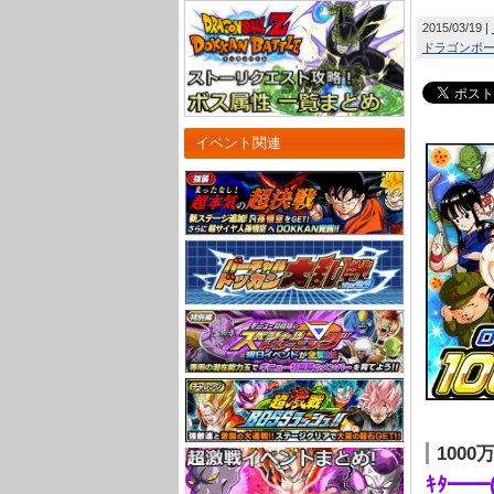
2015/03/19
ドラゴンボール
イベント関連
100
ｷﾀ━━(━