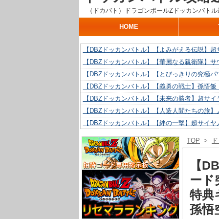
（ドカバト）ドラゴンボールZドッカンバトル
HOME
【DBZドッカンバトル】【よみがえる伝説】超
【DBZドッカンバトル】【華麗なる親衛隊】サ
【DBZドッカンバトル】【とびっきりの究極パ
【DBZドッカンバトル】【義勇の戦士】孫悟飯
【DBZドッカンバトル】【未来の勝者】超サイ
【DBZドッカンバトル】【人造人間たちの旅】人
【DBZドッカンバトル】【絆の一撃】超サイヤ
【DBZドッカンバトル】【抗い続ける精神力】人
TOP
>
ド
【DBZドッカンバトル】【技巧とひらめき】ク
【DBZドッカンバトル】【新たに得た好機】人造
【D
ード突
特典
孫悟