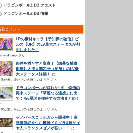
ドラゴンボールZ DB クエスト
ドラゴンボールZ DB 情報
新着コメント
LRの素材キャラ【予知夢の確信】ビ
ルス【UR】のLV最大ステータスが判
明しました！
anielsHump
さん
条件を満たすと変身！【凶暴な捕食
衝動】人造人間21号（変身）のLV最
大ステータス詳細！
名前が無い＠ただの名無しのようだ
さん
ドラゴンボールが取れない!! 恐怖の
再来ステージ『華麗なる連携』に出
てくる6星球を獲得する方法まとめ！
名前が無い＠ただの名無しのようだ
さん
ゼノバースコラボガシャ開催中！高
頻度気絶を生む魔神ドミグラ&超サイ
ヤ人トランクスゼノが強い！！