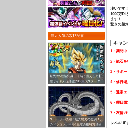
凄いです！
1000万
ます！
驚きの超
最近人気の攻略記事
キャン
1・期間
2・龍石を
3・サポー
驚異の5段階変身！【熱く震える力】
超サイヤ人孫悟空のLV最大ステータ
4・修行場
ス！
5・通常エ
6・曜日
7・友情
ストーリー後編『最大出力の激突！』
レベルU
のドラゴンボール1星球の獲得方法ま