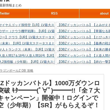
最新情報まとめ
Twitter
RSS
about
サイヤ人ゴッド孫悟空【LR】LV最大ステータスまとめ！
【DBZドッカンバトル】【よみがえ
ウザー（クウラ機甲戦隊）【UR】LV最大ステータスまとめ！
【DBZドッカンバトル】【華麗なる
ワー】クウラ【UR】LV最大ステータスまとめ！
【DBZドッカンバトル】【とびっき
（未来）【UR】LV最大ステータスまとめ！
【DBZドッカンバトル】【義勇の戦
ヤ人トランクス（未来）【UR】LV最大ステータスまとめ！
【DBZドッカンバトル】【未来の勝
造人間17＆18号/人造人間16号【LR】LV最大ステータスまとめ！
【DBZドッカンバトル】【人造人間た
人2孫悟飯（少年期）【UR】LV最大ステータスまとめ！
【DBZドッカンバトル】【絆の一撃
造人間18号【UR】LV最大ステータスまとめ！
【DBZドッカンバトル】【抗い続け
ラゴンボールZ DB 攻略
リリン【UR】LV最大ステータスまとめ！
【DBZドッカンバトル】【技巧とひ
人間16号【UR】LV最大ステータスまとめ！
【DBZドッカンバトル】【新たに得
BZドッカンバトル】1000万ダウンロ
破 ｷﾀ━━━(ﾟ∀ﾟ)━━━!!「全７大
キャンペーン」開催中！ログインで
空（少年期）【SR】がもらえるぞ！