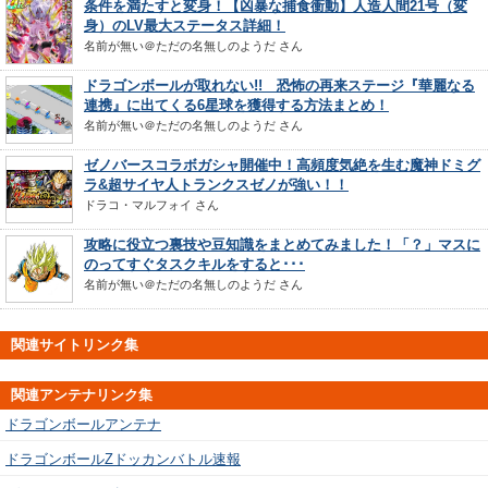
条件を満たすと変身！【凶暴な捕食衝動】人造人間21号（変
身）のLV最大ステータス詳細！
名前が無い＠ただの名無しのようだ
さん
ドラゴンボールが取れない!! 恐怖の再来ステージ『華麗なる
連携』に出てくる6星球を獲得する方法まとめ！
名前が無い＠ただの名無しのようだ
さん
ゼノバースコラボガシャ開催中！高頻度気絶を生む魔神ドミグ
ラ&超サイヤ人トランクスゼノが強い！！
ドラコ・マルフォイ
さん
攻略に役立つ裏技や豆知識をまとめてみました！「？」マスに
のってすぐタスクキルをすると･･･
名前が無い＠ただの名無しのようだ
さん
関連サイトリンク集
関連アンテナリンク集
ドラゴンボールアンテナ
ドラゴンボールZドッカンバトル速報