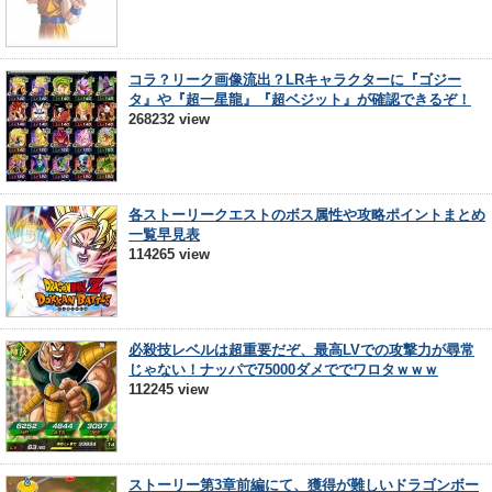
コラ？リーク画像流出？LRキャラクターに『ゴジー
タ』や『超一星龍』『超ベジット』が確認できるぞ！
268232 view
各ストーリークエストのボス属性や攻略ポイントまとめ
一覧早見表
114265 view
必殺技レベルは超重要だぞ、最高LVでの攻撃力が尋常
じゃない！ナッパで75000ダメででワロタｗｗｗ
112245 view
ストーリー第3章前編にて、獲得が難しいドラゴンボー