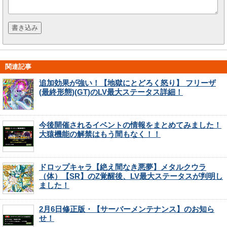
関連記事
追加効果が強い！【地獄にとどろく怒り】 フリーザ
(最終形態)(GT)のLV最大ステータス詳細！
今後開催されるイベントの情報をまとめてみました！
大猿機能の解禁はもう間もなく！！
ドロップキャラ【絶え間なき悪夢】メタルクウラ
（体）【SR】のZ覚醒後、LV最大ステータスが判明し
ました！
2月6日修正版・【サーバーメンテナンス】のお知ら
せ！