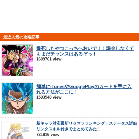
最近人気の攻略記事
爆死したやつこっちへおいで！！課金しなくて
もまだチャンスはあるぞっ！
1609761 view
簡単にiTunesやGooglePlayのカードを手に入
れる方法がここに！
1593548 view
新キャラ対応最新リセマラランキング！ステータス詳細
リンクスキル付きでまとめてみた！
721816 view