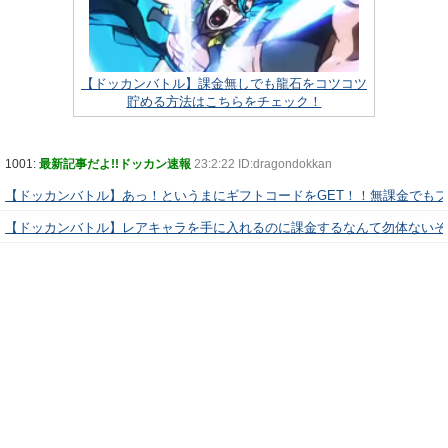
【ドッカンバトル】課金無しでも龍石をコツコツ
貯める方法はこちらをチェック！
1001:
最新記事だよ!!ドッカン速報
23:2:22 ID:dragondokkan
【ドッカンバトル】あっ！というまにギフトコードをGET！！無課金でも
【ドッカンバトル】レアキャラを手に入れるのに課金するなんて勿体ないぞ