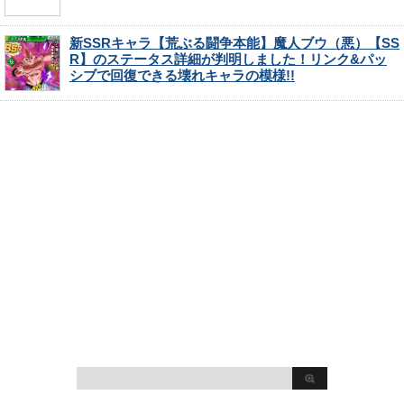
新SSRキャラ【荒ぶる闘争本能】魔人ブウ（悪）【SS
R】のステータス詳細が判明しました！リンク&パッ
シブで回復できる壊れキャラの模様!!