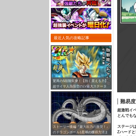
最近人気の攻略記事
驚異の5段階変身！【熱く震える力】
超サイヤ人孫悟空のLV最大ステータ
ス！
難易度
超激戦イ
とんでも
ステージは
ストーリー後編『最大出力の激突！』
Zハードと
のドラゴンボール1星球の獲得方法ま