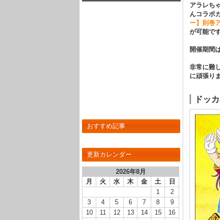
アラレち
んコラボ
ー】則巻
が可能で
開催期間
非常に難
に頑張り
ドッカ
おすすめ記事
更新カレンダー
2026年8月
月
火
水
木
金
土
日
1
2
3
4
5
6
7
8
9
10
11
12
13
14
15
16