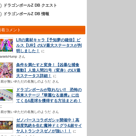
ドラゴンボールZ DB クエスト
ドラゴンボールZ DB 情報
新着コメント
LRの素材キャラ【予知夢の確信】ビ
ルス【UR】のLV最大ステータスが判
明しました！
anielsHump
さん
条件を満たすと変身！【凶暴な捕食
衝動】人造人間21号（変身）のLV最
大ステータス詳細！
名前が無い＠ただの名無しのようだ
さん
ドラゴンボールが取れない!! 恐怖の
再来ステージ『華麗なる連携』に出
てくる6星球を獲得する方法まとめ！
名前が無い＠ただの名無しのようだ
さん
ゼノバースコラボガシャ開催中！高
頻度気絶を生む魔神ドミグラ&超サイ
ヤ人トランクスゼノが強い！！