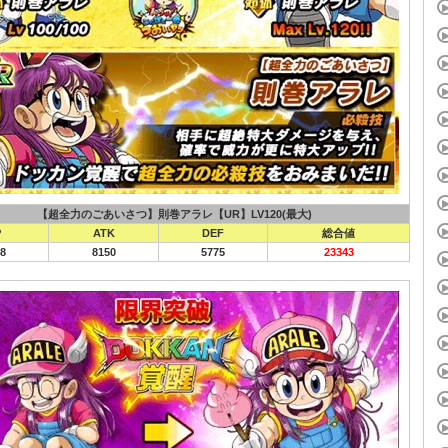
【超全力のごあいさつ】則巻アラレ【UR】LV120(最大)
P
ATK
DEF
総合値
8
8150
5775
23343