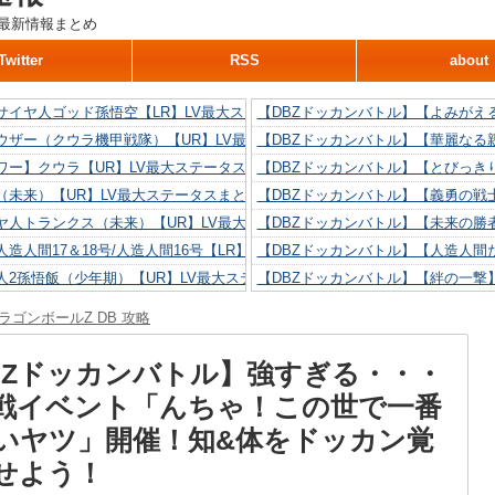
最新情報まとめ
Twitter
RSS
about
サイヤ人ゴッド孫悟空【LR】LV最大ステータスまとめ！
【DBZドッカンバトル】【よみがえ
ウザー（クウラ機甲戦隊）【UR】LV最大ステータスまとめ！
【DBZドッカンバトル】【華麗なる
ワー】クウラ【UR】LV最大ステータスまとめ！
【DBZドッカンバトル】【とびっき
（未来）【UR】LV最大ステータスまとめ！
【DBZドッカンバトル】【義勇の戦
ヤ人トランクス（未来）【UR】LV最大ステータスまとめ！
【DBZドッカンバトル】【未来の勝
造人間17＆18号/人造人間16号【LR】LV最大ステータスまとめ！
【DBZドッカンバトル】【人造人間た
人2孫悟飯（少年期）【UR】LV最大ステータスまとめ！
【DBZドッカンバトル】【絆の一撃
造人間18号【UR】LV最大ステータスまとめ！
【DBZドッカンバトル】【抗い続け
ラゴンボールZ DB 攻略
リリン【UR】LV最大ステータスまとめ！
【DBZドッカンバトル】【技巧とひ
人間16号【UR】LV最大ステータスまとめ！
【DBZドッカンバトル】【新たに得
BZドッカンバトル】強すぎる・・・
戦イベント「んちゃ！この世で一番
いヤツ」開催！知&体をドッカン覚
せよう！