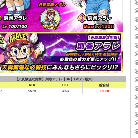
【天真爛漫な突撃】則巻アラレ【UR】LV120(最大)
P
ATK
DEF
総合値
7
6579
3924
18950