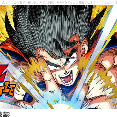
「んちゃ！この世で一番つおいヤツ」開催！知&体をドッカン覚醒させよう！ | ドッカンバ
速報