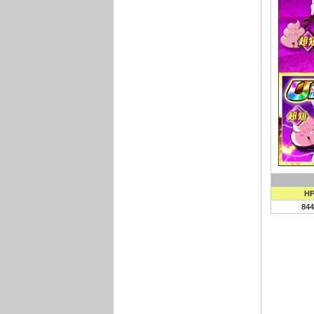
H
844