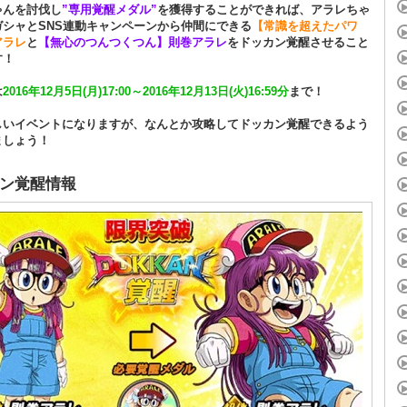
ゃんを討伐し
”専用覚醒メダル”
を獲得することができれば、アラレちゃ
ガシャとSNS連動キャンペーンから仲間にできる
【常識を超えたパワ
アラレ
と
【無心のつんつくつん】則巻アラレ
をドッカン覚醒させること
す！
は
2016年12月5日(月)17:00～2016年12月13日(火)16:59分
まで！
しいイベントになりますが、なんとか攻略してドッカン覚醒できるよう
ましょう！
ン覚醒情報