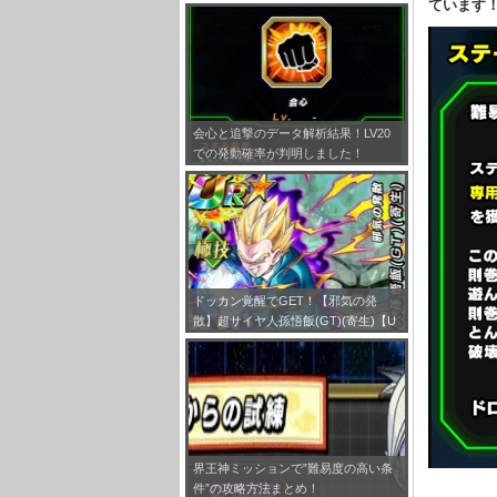
ています
とめ！
会心と追撃のデータ解析結果！LV20
での発動確率が判明しました！
ドッカン覚醒でGET！【邪気の発
散】超サイヤ人孫悟飯(GT)(寄生)【U
R】のLV最大ステータスが判明しまし
た！
界王神ミッションで”難易度の高い条
件”の攻略方法まとめ！