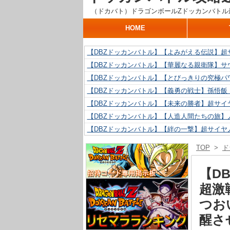
（ドカバト）ドラゴンボールZドッカンバトル
HOME
【DBZドッカンバトル】【よみがえる伝説】超
【DBZドッカンバトル】【華麗なる親衛隊】サ
【DBZドッカンバトル】【とびっきりの究極パ
【DBZドッカンバトル】【義勇の戦士】孫悟飯
【DBZドッカンバトル】【未来の勝者】超サイ
【DBZドッカンバトル】【人造人間たちの旅】人
【DBZドッカンバトル】【絆の一撃】超サイヤ
【DBZドッカンバトル】【抗い続ける精神力】人
TOP
>
ド
【DBZドッカンバトル】【技巧とひらめき】ク
【DBZドッカンバトル】【新たに得た好機】人造
【D
超激
つお
醒さ