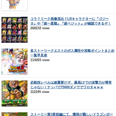
コラ？リーク画像流出？LRキャラクターに『ゴジー
タ』や『超一星龍』『超ベジット』が確認できるぞ！
268232 view
各ストーリークエストのボス属性や攻略ポイントまとめ
一覧早見表
114265 view
必殺技レベルは超重要だぞ、最高LVでの攻撃力が尋常
じゃない！ナッパで75000ダメででワロタｗｗｗ
112245 view
ストーリー第3章前編にて、獲得が難しいドラゴンボー