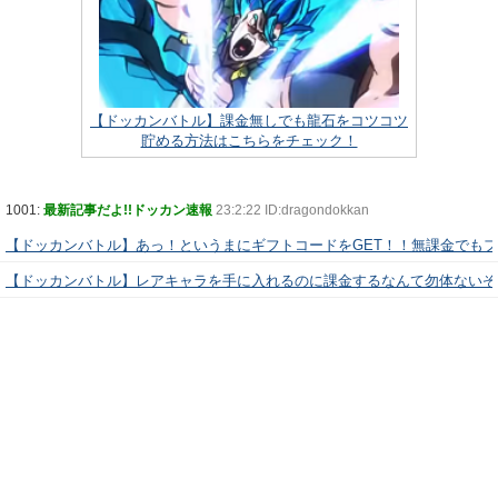
【ドッカンバトル】課金無しでも龍石をコツコツ
貯める方法はこちらをチェック！
1001:
最新記事だよ!!ドッカン速報
23:2:22 ID:dragondokkan
【ドッカンバトル】あっ！というまにギフトコードをGET！！無課金でも
【ドッカンバトル】レアキャラを手に入れるのに課金するなんて勿体ないぞ