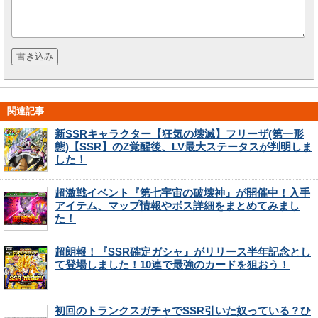
関連記事
新SSRキャラクター【狂気の壊滅】フリーザ(第一形
態)【SSR】のZ覚醒後、LV最大ステータスが判明しま
した！
超激戦イベント『第七宇宙の破壊神』が開催中！入手
アイテム、マップ情報やボス詳細をまとめてみまし
た！
超朗報！『SSR確定ガシャ』がリリース半年記念とし
て登場しました！10連で最強のカードを狙おう！
初回のトランクスガチャでSSR引いた奴っている？ひ