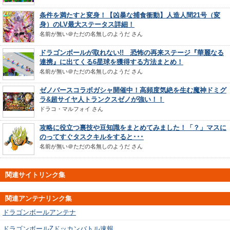
条件を満たすと変身！【凶暴な捕食衝動】人造人間21号（変
身）のLV最大ステータス詳細！
名前が無い＠ただの名無しのようだ
さん
ドラゴンボールが取れない!! 恐怖の再来ステージ『華麗なる
連携』に出てくる6星球を獲得する方法まとめ！
名前が無い＠ただの名無しのようだ
さん
ゼノバースコラボガシャ開催中！高頻度気絶を生む魔神ドミグ
ラ&超サイヤ人トランクスゼノが強い！！
ドラコ・マルフォイ
さん
攻略に役立つ裏技や豆知識をまとめてみました！「？」マスに
のってすぐタスクキルをすると･･･
名前が無い＠ただの名無しのようだ
さん
関連サイトリンク集
関連アンテナリンク集
ドラゴンボールアンテナ
ドラゴンボールZドッカンバトル速報