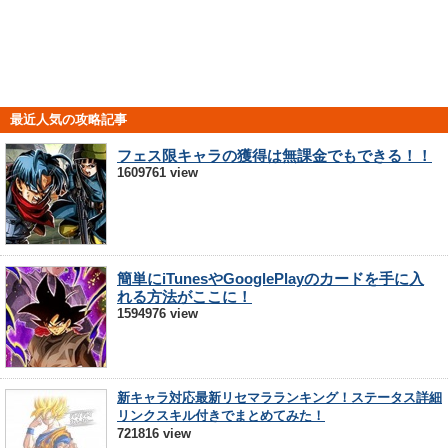
最近人気の攻略記事
フェス限キャラの獲得は無課金でもできる！！
1609761 view
簡単にiTunesやGooglePlayのカードを手に入
れる方法がここに！
1594976 view
新キャラ対応最新リセマラランキング！ステータス詳細
リンクスキル付きでまとめてみた！
721816 view