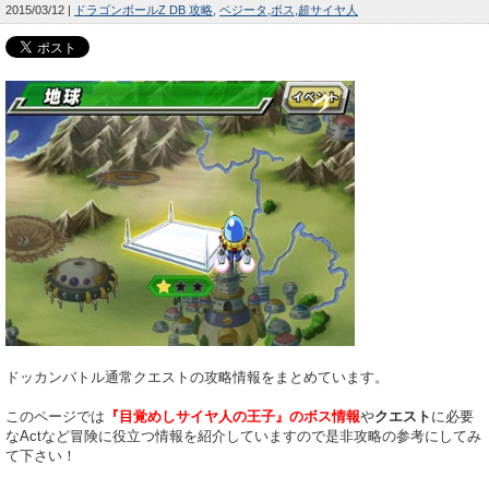
2015/03/12
ドラゴンボールZ DB 攻略
ベジータ
ボス
超サイヤ人
ドッカンバトル通常クエストの攻略情報をまとめています。
このページでは
『目覚めしサイヤ人の王子』のボス情報
や
クエスト
に必要
なActなど冒険に役立つ情報を紹介していますので是非攻略の参考にしてみ
て下さい！