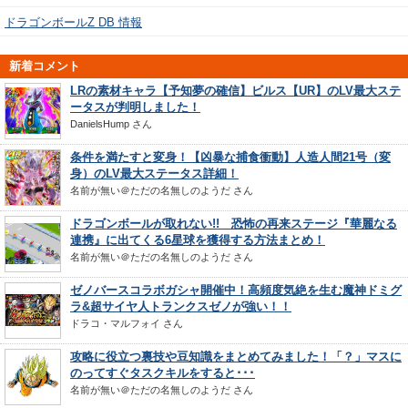
ドラゴンボールZ DB 情報
新着コメント
LRの素材キャラ【予知夢の確信】ビルス【UR】のLV最大ステ
ータスが判明しました！
DanielsHump
さん
条件を満たすと変身！【凶暴な捕食衝動】人造人間21号（変
身）のLV最大ステータス詳細！
名前が無い＠ただの名無しのようだ
さん
ドラゴンボールが取れない!! 恐怖の再来ステージ『華麗なる
連携』に出てくる6星球を獲得する方法まとめ！
名前が無い＠ただの名無しのようだ
さん
ゼノバースコラボガシャ開催中！高頻度気絶を生む魔神ドミグ
ラ&超サイヤ人トランクスゼノが強い！！
ドラコ・マルフォイ
さん
攻略に役立つ裏技や豆知識をまとめてみました！「？」マスに
のってすぐタスクキルをすると･･･
名前が無い＠ただの名無しのようだ
さん