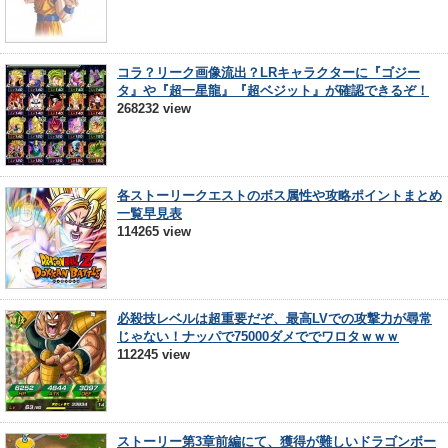
コラ？リーク画像流出？LRキャラクターに『ゴジー
タ』や『超一星龍』『超ベジット』が確認できるぞ！
268232 view
各ストーリークエストのボス属性や攻略ポイントまとめ
一覧早見表
114265 view
必殺技レベルは超重要だぞ、最高LVでの攻撃力が尋常
じゃない！ナッパで75000ダメででワロタｗｗｗ
112245 view
ストーリー第3章前編にて、獲得が難しいドラゴンボー