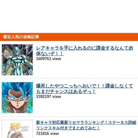
最近人気の攻略記事
レアキャラを手に入れるのに課金するなんて勿
体ないぞ！！
1609761 view
爆死したやつこっちへおいで！！課金しなくて
もまだチャンスはあるぞっ！
1592197 view
新キャラ対応最新リセマラランキング！ステータス詳細
リンクスキル付きでまとめてみた！
721816 view