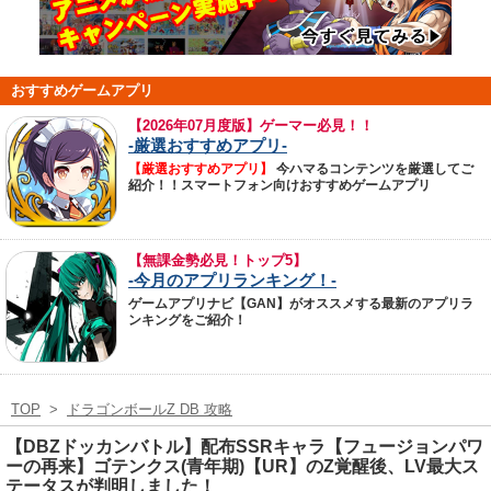
おすすめゲームアプリ
【
2026年07月度版】ゲーマー必見！！
-厳選おすすめアプリ-
【厳選おすすめアプリ】
今ハマるコンテンツを厳選してご
紹介！！スマートフォン向けおすすめゲームアプリ
【無課金勢必見！トップ5】
-今月のアプリランキング！-
ゲームアプリナビ【GAN】がオススメする最新のアプリラ
ンキングをご紹介！
TOP
>
ドラゴンボールZ DB 攻略
【DBZドッカンバトル】配布SSRキャラ【フュージョンパワ
ーの再来】ゴテンクス(青年期)【UR】のZ覚醒後、LV最大ス
テータスが判明しました！