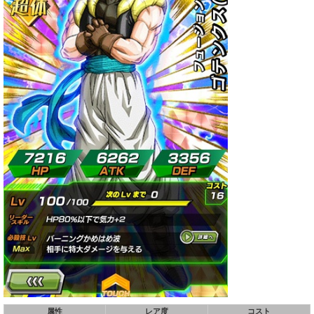
属性
レア度
コスト