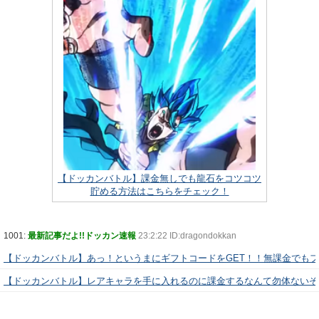
【ドッカンバトル】課金無しでも龍石をコツコツ
貯める方法はこちらをチェック！
1001:
最新記事だよ!!ドッカン速報
23:2:22 ID:dragondokkan
【ドッカンバトル】あっ！というまにギフトコードをGET！！無課金でも
【ドッカンバトル】レアキャラを手に入れるのに課金するなんて勿体ないぞ