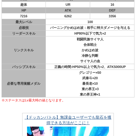
超体
UR
16
HP
ATK
DEF
7216
6262
3356
最大レベル
100
必殺技
バーニングかめはめ波：相手に特大ダメージを与える
リーダースキル
HP80%以下で気力+2
戦闘民族サイヤ人
合体戦士
リンクスキル
かめはめ波
冷静な判断
サイヤ人の血
パッシブスキル
正義の時間:HP50%以上で気力+2、ATK5000UP
グレゴリー×50
武泰斗×20
必要な専用覚醒メダル
最長老×10
東の界王×3
東の界王神×1
※ステータスはLv最大時の値となります。
【ドッカンバトル】無課金ユーザーでも龍石を獲
得できる方法がここに！