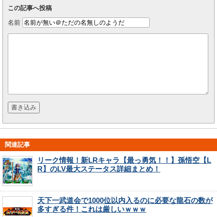
この記事へ投稿
名前
関連記事
リーク情報！新LRキャラ【最っ勇気！！】孫悟空【L
R】のLV最大ステータス詳細まとめ！
天下一武道会で1000位以内入るのに必要な龍石の数が
多すぎる件！これは厳しいｗｗｗ