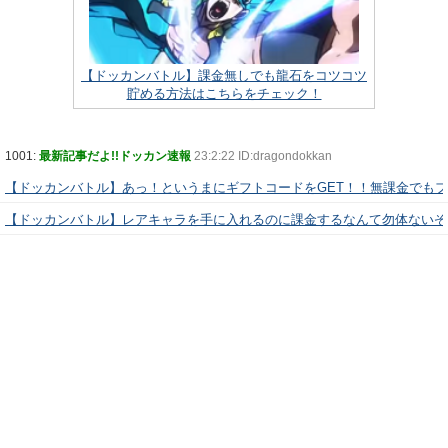
【ドッカンバトル】課金無しでも龍石をコツコツ
貯める方法はこちらをチェック！
1001:
最新記事だよ!!ドッカン速報
23:2:22 ID:dragondokkan
【ドッカンバトル】あっ！というまにギフトコードをGET！！無課金でも
【ドッカンバトル】レアキャラを手に入れるのに課金するなんて勿体ないぞ