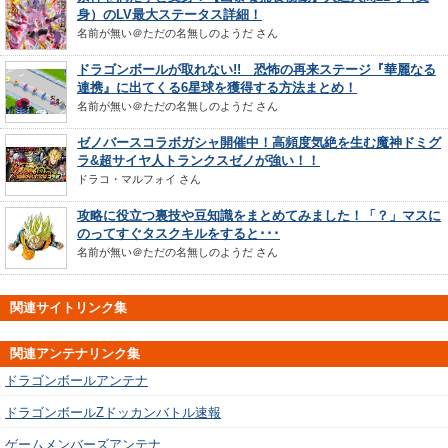
身）のLV最大ステータス詳細！
名前が無い＠ただの名無しのようだ
さん
ドラゴンボールが取れない!! 恐怖の再来ステージ『華麗なる
連携』に出てくる6星球を獲得する方法まとめ！
名前が無い＠ただの名無しのようだ
さん
ゼノバースコラボガシャ開催中！高頻度気絶を生む魔神ドミグ
ラ&超サイヤ人トランクスゼノが強い！！
ドラコ・マルフォイ
さん
攻略に役立つ裏技や豆知識をまとめてみました！「？」マスに
のってすぐタスクキルをすると･･･
名前が無い＠ただの名無しのようだ
さん
関連サイトリンク集
関連アンテナリンク集
ドラゴンボールアンテナ
ドラゴンボールZドッカンバトル速報
ゲームメンバーズアンテナ