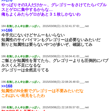
>>170
やっぱりその3人だけか～、
グレゴリー
をさけてたらバブル
スとゲロに集中するからな…
俺もよくみたらゲロがあと３１枚しかないわ
184:
名無しさん＠お腹いっぱい。
2015/03/08(日) 21:52:41.37 ID:___.net
>>166
今手元にないけどヤムーもいらない
知属性のサイバイマンもグレゴリーは必要ないみたいだ
割りと知属性は要らないやつが多いぞ、確認してみ
186:
名無しさん＠お腹いっぱい。
2015/03/08(日) 21:56:04.41 ID:___.net
ご飯とか知属性を育てたら、グレゴリーよりも圧倒的にバブ
ルスくん不足になるな
グレゴリーは全然足りてる
196:
名無しさん＠お腹いっぱい。
2015/03/08(日) 22:08:26.48 ID:___.net
>>168
知属性のN全般でグレゴリーは不要みたいだな
これはいい発見をしたわ
198:
名無しさん＠お腹いっぱい。
2015/03/08(日) 22:18:55.57 ID:___.net