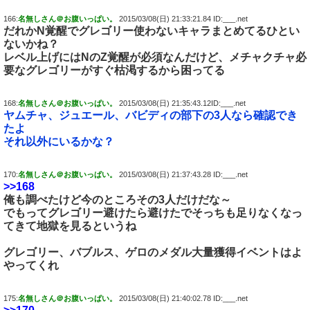
166:
名無しさん＠お腹いっぱい。
2015/03/08(日) 21:33:21.84 ID:___.net
だれかN覚醒でグレゴリー使わないキャラまとめてるひとい
ないかね？
レベル上げにはNのZ覚醒が必須なんだけど、メチャクチャ必
要なグレゴリーがすぐ枯渇するから困ってる
168:
名無しさん＠お腹いっぱい。
2015/03/08(日) 21:35:43.12ID:___.net
ヤムチャ、ジュエール、バビディの部下の3人なら確認でき
たよ
それ以外にいるかな？
170:
名無しさん＠お腹いっぱい。
2015/03/08(日) 21:37:43.28 ID:___.net
>>168
俺も調べたけど今のところその3人だけだな～
でもってグレゴリー避けたら避けたでそっちも足りなくなっ
てきて地獄を見るというね
グレゴリー、バブルス、ゲロのメダル大量獲得イベントはよ
やってくれ
175:
名無しさん＠お腹いっぱい。
2015/03/08(日) 21:40:02.78 ID:___.net