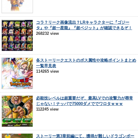
コラ？リーク画像流出？LRキャラクターに『ゴジー
タ』や『超一星龍』『超ベジット』が確認できるぞ！
268232 view
各ストーリークエストのボス属性や攻略ポイントまとめ
一覧早見表
114265 view
必殺技レベルは超重要だぞ、最高LVでの攻撃力が尋常
じゃない！ナッパで75000ダメででワロタｗｗｗ
112245 view
ストーリー第3章前編にて、獲得が難しいドラゴンボー