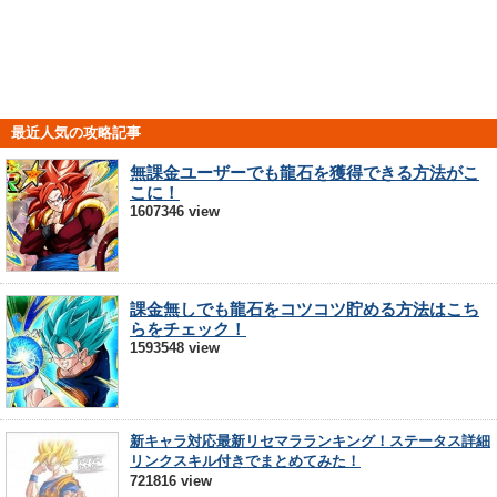
最近人気の攻略記事
無課金ユーザーでも龍石を獲得できる方法がこ
こに！
1607346 view
課金無しでも龍石をコツコツ貯める方法はこち
らをチェック！
1593548 view
新キャラ対応最新リセマラランキング！ステータス詳細
リンクスキル付きでまとめてみた！
721816 view