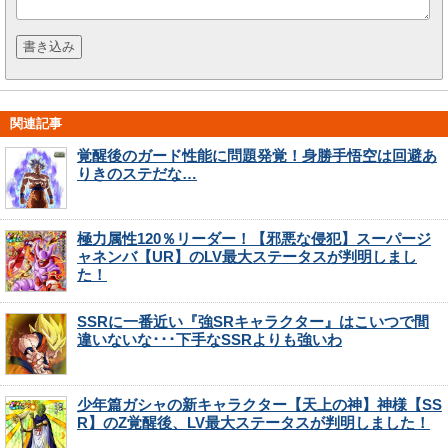
関連記事
覚醒後のガード性能に問題発覚！身勝手悟空は回避あ
りきのステだな…
極力属性120％リーダー！【邪悪な侵犯】スーパージ
ャネンバ【UR】のLV最大ステータスが判明しまし
た！
SSRに一番近い『強SRキャラクター』はこいつで間
違いないな･･･下手なSSRよりも強いわ
少年篇ガシャの新キャラクター【天上の神】神様【SS
R】のZ覚醒後、LV最大ステータスが判明しました！