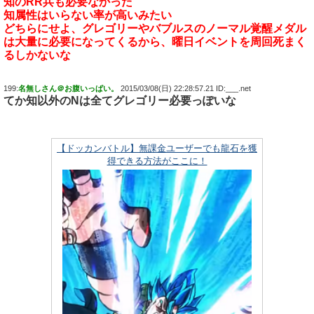
知のRR兵も必要なかった
知属性はいらない率が高いみたい
どちらにせよ、グレゴリーやバブルスのノーマル覚醒メダル
は大量に必要になってくるから、曜日イベントを周回死まく
るしかないな
199:
名無しさん＠お腹いっぱい。
2015/03/08(日) 22:28:57.21 ID:___.net
てか知以外のNは全てグレゴリー必要っぽいな
【ドッカンバトル】無課金ユーザーでも龍石を獲
得できる方法がここに！