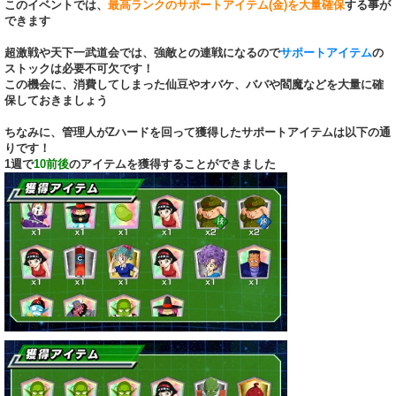
このイベントでは、
最高ランクのサポートアイテム(金)を大量確保
する事が
できます
超激戦や天下一武道会では、強敵との連戦になるので
サポートアイテム
の
ストックは必要不可欠です！
この機会に、消費してしまった仙豆やオバケ、ババや閻魔などを大量に確
保しておきましょう
ちなみに、管理人がZハードを回って獲得したサポートアイテムは以下の通
りです！
1週で
10前後
のアイテムを獲得することができました