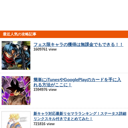
最近人気の攻略記事
フェス限キャラの獲得は無課金でもできる！！
1609761 view
簡単にiTunesやGooglePlayのカードを手に入
れる方法がここに！
1594976 view
新キャラ対応最新リセマラランキング！ステータス詳細
リンクスキル付きでまとめてみた！
721816 view