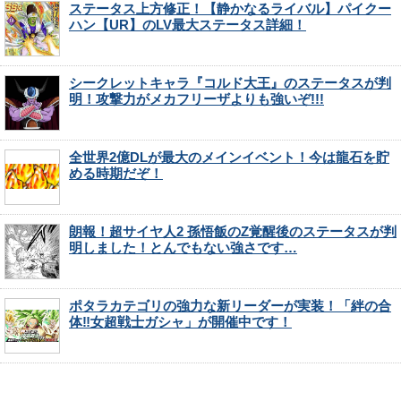
ステータス上方修正！【静かなるライバル】パイクー
ハン【UR】のLV最大ステータス詳細！
シークレットキャラ『コルド大王』のステータスが判
明！攻撃力がメカフリーザよりも強いぞ!!!
全世界2億DLが最大のメインイベント！今は龍石を貯
める時期だぞ！
朗報！超サイヤ人2 孫悟飯のZ覚醒後のステータスが判
明しました！とんでもない強さです…
ポタラカテゴリの強力な新リーダーが実装！「絆の合
体‼女超戦士ガシャ」が開催中です！