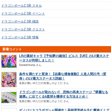
ドラゴンボールZ DB スキル
ドラゴンボールZ DB イベント
ドラゴンボールZ DB 雑談
ドラゴンボールZ DB クエスト
ドラゴンボールZ DB 情報
新着コメント
LRの素材キャラ【予知夢の確信】ビルス【UR】のLV最大ステ
ータスが判明しました！
DanielsHump
さん
条件を満たすと変身！【凶暴な捕食衝動】人造人間21号（変
身）のLV最大ステータス詳細！
名前が無い＠ただの名無しのようだ
さん
ドラゴンボールが取れない!! 恐怖の再来ステージ『華麗なる
連携』に出てくる6星球を獲得する方法まとめ！
名前が無い＠ただの名無しのようだ
さん
ゼノバースコラボガシャ開催中！高頻度気絶を生む魔神ドミグ