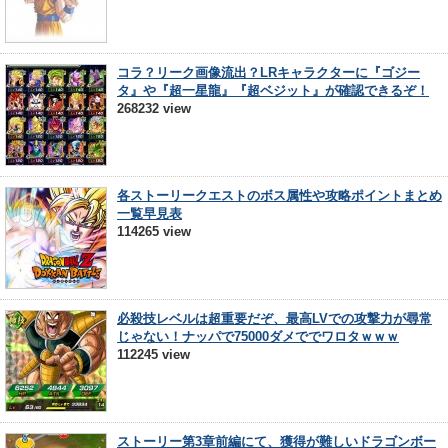
コラ？リーク画像流出？LRキャラクターに『ゴジー
タ』や『超一星龍』『超ベジット』が確認できるぞ！
268232 view
各ストーリークエストのボス属性や攻略ポイントまとめ
一覧早見表
114265 view
必殺技レベルは超重要だぞ、最高LVでの攻撃力が尋常
じゃない！ナッパで75000ダメででワロタｗｗｗ
112245 view
ストーリー第3章前編にて、獲得が難しいドラゴンボー