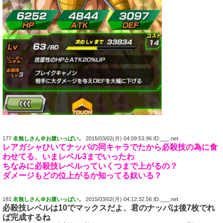
177:
名無しさん＠お腹いっぱい。
2015/03/02(月) 04:09:53.96 ID:___.net
レアガシャひいてナッパの同キャラでたから必殺技の為に食
わせてる、いまレベル3までいったわ
ちなみに必殺技レベルっていくつまで上がるの？
ダメージもどの位上がるか知ってる奴いる？
181:
名無しさん＠お腹いっぱい。
2015/03/02(月) 04:12:32.56 ID:___.net
必殺技レベルは10でマックスだよ、君のナッパは後7枚でれ
ば完成するね