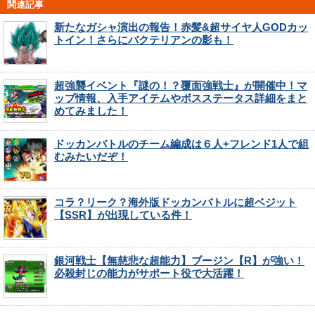
関連記事
新たなガシャ演出の報告！赤髪&超サイヤ人GODカッ
トイン！さらにバクテリアンの影も！
超強襲イベント『謎の！？覆面強戦士』が開催中！マ
ップ情報、入手アイテムやボスステータス詳細をまと
めてみました！
ドッカンバトルのチーム編成は６人+フレンド1人で組
むみたいだぞ！
コラ？リーク？海外版ドッカンバトルに超ベジット
【SSR】が出現している件！
銀河戦士【無慈悲な超能力】ブージン【R】が強い！
必殺封じの能力がサポート役で大活躍！