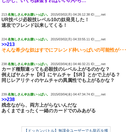
しかし、いくら課金すればいいのやら…
213:
名無しさん＠お腹いっぱい。
2015/03/02(月) 04:26:12.38 ID:___.net
UR技ベジ必殺技レベル10の奴発見した！
速攻でフレンド以来してくる！
224:
名無しさん＠お腹いっぱい。
2015/03/02(月) 04:33:55.11 ID:___.net
>>213
そんな希少な奴はすでにフレンド枠いっぱいの可能性が･･･
238:
名無しさん＠お腹いっぱい。
2015/03/04(水) 04:46:32.21 ID:___.net
カード種類違っても
必殺技
のレベル上がるのかな？
例えばヤムチャ【R】にヤムチャ【SR】とかで上がる？
同じレアリティのヤムチャの異属性でも上がるかな？
239:
名無しさん＠お腹いっぱい。
2015/03/04(水) 04:47:34.74 ID:___.net
>>238
残念ながら、両方上がらないんだな
あくまでまったく一緒のカードでのみあがる
【ドッカンバトル】無課金ユーザーでも龍石を獲