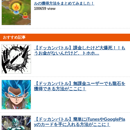
ルの獲得方法をまとめてみました！
100659 view
おすすめ記事
【ドッカンバトル】課金したけど大爆死！！も
うお金がないんだけど、トホホ…
【ドッカンバトル】無課金ユーザーでも龍石を
獲得できる方法がここに！
【ドッカンバトル】簡単にiTunesやGooglePla
yのカードを手に入れる方法がここに！