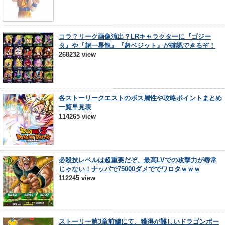
コラ？リーク画像流出？LRキャラクターに『ゴジー
タ』や『超一星龍』『超ベジット』が確認できるぞ！
268232 view
各ストーリークエストのボス属性や攻略ポイントまとめ
一覧早見表
114265 view
必殺技レベルは超重要だぞ、最高LVでの攻撃力が尋常
じゃない！ナッパで75000ダメででワロタｗｗｗ
112245 view
ストーリー第3章前編にて、獲得が難しいドラゴンボー