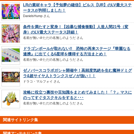
LRの素材キャラ【予知夢の確信】ビルス【UR】のLV最大ステ
ータスが判明しました！
DanielsHump
さん
条件を満たすと変身！【凶暴な捕食衝動】人造人間21号（変
身）のLV最大ステータス詳細！
名前が無い＠ただの名無しのようだ
さん
ドラゴンボールが取れない!! 恐怖の再来ステージ『華麗なる
連携』に出てくる6星球を獲得する方法まとめ！
名前が無い＠ただの名無しのようだ
さん
ゼノバースコラボガシャ開催中！高頻度気絶を生む魔神ドミグ
ラ&超サイヤ人トランクスゼノが強い！！
ドラコ・マルフォイ
さん
攻略に役立つ裏技や豆知識をまとめてみました！「？」マスに
のってすぐタスクキルをすると･･･
名前が無い＠ただの名無しのようだ
さん
関連サイトリンク集
関連アンテナリンク集