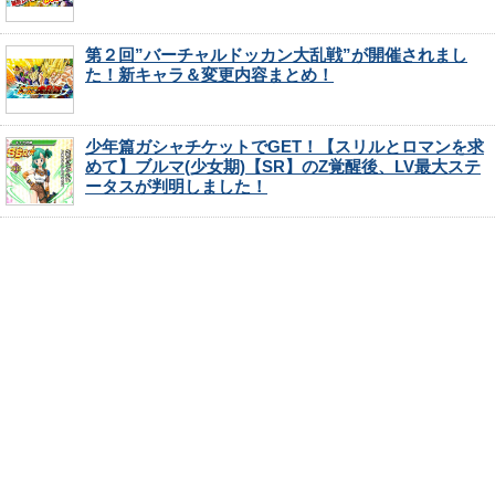
第２回”バーチャルドッカン大乱戦”が開催されまし
た！新キャラ＆変更内容まとめ！
少年篇ガシャチケットでGET！【スリルとロマンを求
めて】ブルマ(少女期)【SR】のZ覚醒後、LV最大ステ
ータスが判明しました！