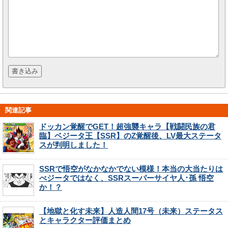
関連記事
ドッカン覚醒でGET！超強襲キャラ【戦闘民族の君
臨】ベジータ王【SSR】のZ覚醒後、LV最大ステータ
スが判明しました！
SSRで悟空がなかなかでない模様！本当の大当たりは
べジータではなく、SSRスーパーサイヤ人･孫 悟空
か！？
【地獄と化す未来】人造人間17号（未来）ステータス
とキャラクター評価まとめ