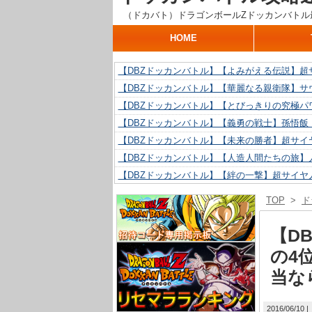
（ドカバト）ドラゴンボールZドッカンバトル
HOME
【DBZドッカンバトル】【よみがえる伝説】超
【DBZドッカンバトル】【華麗なる親衛隊】サ
【DBZドッカンバトル】【とびっきりの究極パ
【DBZドッカンバトル】【義勇の戦士】孫悟飯
【DBZドッカンバトル】【未来の勝者】超サイ
【DBZドッカンバトル】【人造人間たちの旅】人
【DBZドッカンバトル】【絆の一撃】超サイヤ
【DBZドッカンバトル】【抗い続ける精神力】人
TOP
>
ド
【DBZドッカンバトル】【技巧とひらめき】ク
【DBZドッカンバトル】【新たに得た好機】人造
【D
の4
当な
2016/06/10