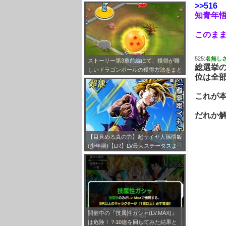
キャラクター評価まとめ
>>516
知青年悟
このま
525:
名無し
ストーリー第3章前編にて、獲得が難
総選挙の
しいドラゴンボールの獲得方法をまと
位は全
めてみました！
これが
だれか
【目覚める真の力】超サイヤ人孫悟飯
(少年期)【LR】LV最大ステータスま
とめ！
開催中の『技属性ガシャ(LV.MAX)』
は危険！？10連を回してみた結果と