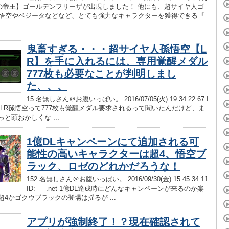
の帝王】ゴールデンフリーザが出現しました！ 他にも、超サイヤ人ゴ
孫悟空やベジータなどなど、とても強力なキャラクターを獲得できる『
鬼畜すぎる・・・超サイヤ人孫悟空【L
R】を手に入れるには、専用覚醒メダル
777枚も必要なことが判明しまし
た、、、
15:名無しさん＠お腹いっぱい。 2016/07/05(火) 19:34:22.67 I
.net LR孫悟空って777枚も覚醒メダル要求されるって聞いたんだけど、ま
っと頭おかしくな ...
1億DLキャンペーンにて追加される可
能性の高いキャラクターは超4、悟空ブ
ラック、ロゼのどれかだろうな！
152:名無しさん＠お腹いっぱい。 2016/09/30(金) 15:45:34.11
ID:___.net 1億DL達成時にどんなキャンペーンが来るのか楽
超4かゴクウブラックの登場は揺るが ...
アプリが強制終了！？現在確認されて