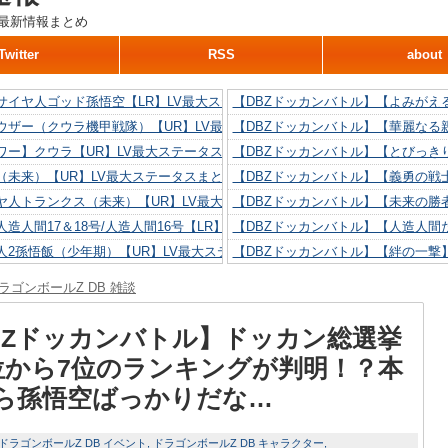
最新情報まとめ
Twitter
RSS
about
サイヤ人ゴッド孫悟空【LR】LV最大ステータスまとめ！
【DBZドッカンバトル】【よみがえ
ウザー（クウラ機甲戦隊）【UR】LV最大ステータスまとめ！
【DBZドッカンバトル】【華麗なる
ワー】クウラ【UR】LV最大ステータスまとめ！
【DBZドッカンバトル】【とびっき
（未来）【UR】LV最大ステータスまとめ！
【DBZドッカンバトル】【義勇の戦
ヤ人トランクス（未来）【UR】LV最大ステータスまとめ！
【DBZドッカンバトル】【未来の勝
造人間17＆18号/人造人間16号【LR】LV最大ステータスまとめ！
【DBZドッカンバトル】【人造人間た
人2孫悟飯（少年期）【UR】LV最大ステータスまとめ！
【DBZドッカンバトル】【絆の一撃
造人間18号【UR】LV最大ステータスまとめ！
【DBZドッカンバトル】【抗い続け
ラゴンボールZ DB 雑談
リリン【UR】LV最大ステータスまとめ！
【DBZドッカンバトル】【技巧とひ
人間16号【UR】LV最大ステータスまとめ！
【DBZドッカンバトル】【新たに得
BZドッカンバトル】ドッカン総選挙
位から7位のランキングが判明！？本
ら孫悟空ばっかりだな…
ドラゴンボールZ DB イベント
ドラゴンボールZ DB キャラクター