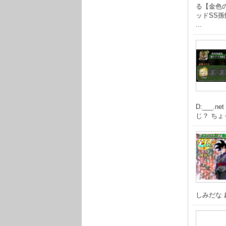
る【金色
ッドSS
...
D:___
じ？ ちょ
しみだな 