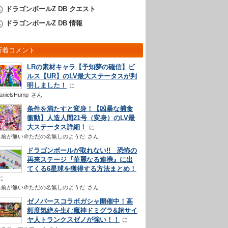
ドラゴンボールZ DB クエスト
ドラゴンボールZ DB 情報
新着コメント
LRの素材キャラ【予知夢の確信】ビ
ルス【UR】のLV最大ステータスが判
明しました！
anielsHump
さん
条件を満たすと変身！【凶暴な捕食
衝動】人造人間21号（変身）のLV最
大ステータス詳細！
名前が無い＠ただの名無しのようだ
さん
ドラゴンボールが取れない!! 恐怖の
再来ステージ『華麗なる連携』に出
てくる6星球を獲得する方法まとめ！
名前が無い＠ただの名無しのようだ
さん
ゼノバースコラボガシャ開催中！高
頻度気絶を生む魔神ドミグラ&超サイ
ヤ人トランクスゼノが強い！！