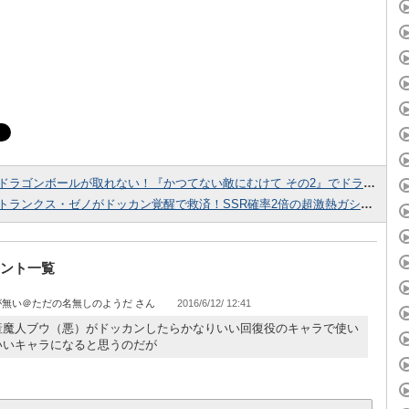
ドラゴンボールが取れない！『かつてない敵にむけて その2』でドラゴンボールをとるルートはここ！
トランクス・ゼノがドッカン覚醒で救済！SSR確率2倍の超激熱ガシャ”昇龍祭”が開催中！
ント一覧
が無い＠ただの名無しのようだ
2016/6/12/ 12:41
産魔人ブウ（悪）がドッカンしたらかなりいい回復役のキャラで使い
いいキャラになると思うのだが