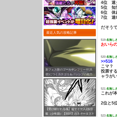
4位 速
5位 知
6位 体
7位 速
だそう
最近人気の攻略記事
519:
名無し
おいら
520:
名無し
>>516
こマ？
新フェス限のゴールデンフリーザ(天
投票す
使)につくカテゴリ＆パッシブの能力
ャラが
とは！？
521:
名無し
これが
2位と5
【受け継がれる魂】超サイヤ人2孫悟
飯（少年期）【SSR】のステータスと
523:
名無し