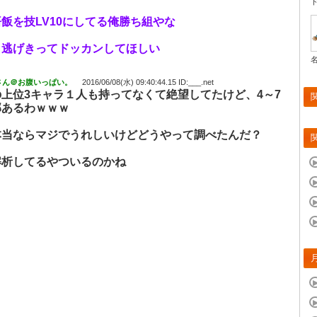
飯を技LV10にしてる俺勝ち組やな
ま逃げきってドッカンしてほしい
さん＠お腹いっぱい。
2016/06/08(水) 09:40:44.15 ID:___.net
上位3キャラ１人も持ってなくて絶望してたけど、4～7
部あるわｗｗｗ
本当ならマジでうれしいけどどうやって調べたんだ？
解析してるやついるのかね