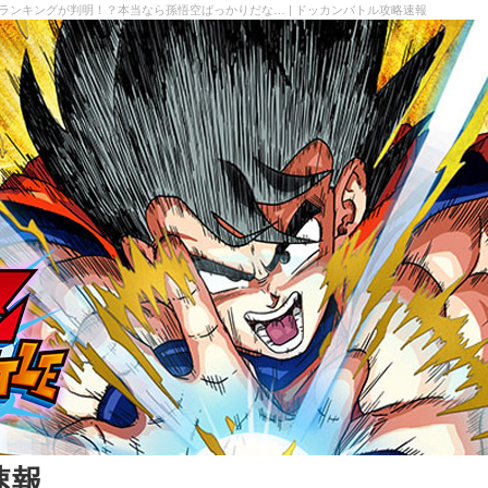
のランキングが判明！？本当なら孫悟空ばっかりだな… | ドッカンバトル攻略速報
速報