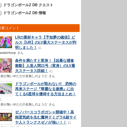
ドラゴンボールZ DB クエスト
ドラゴンボールZ DB 情報
新着コメント
LRの素材キャラ【予知夢の確信】ビ
ルス【UR】のLV最大ステータスが判
明しました！
anielsHump
さん
条件を満たすと変身！【凶暴な捕食
衝動】人造人間21号（変身）のLV最
大ステータス詳細！
名前が無い＠ただの名無しのようだ
さん
ドラゴンボールが取れない!! 恐怖の
再来ステージ『華麗なる連携』に出
てくる6星球を獲得する方法まとめ！
名前が無い＠ただの名無しのようだ
さん
ゼノバースコラボガシャ開催中！高
頻度気絶を生む魔神ドミグラ&超サイ
ヤ人トランクスゼノが強い！！