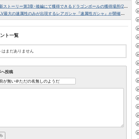
新ストーリー第3章･後編にて獲得できるドラゴンボールの獲得場所(2回目)をまとめてみました！
LV最大の速属性のみが出現するレアガシャ『速属性ガシャ』が開催中！超強力なスキルを持つキャラを手に入れよう！
ント一覧
トはまだありません
事へ投稿