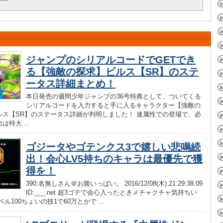
ジャンプのシリアルコードでGETでき
る【強敵の探求】ビルス【SR】のステ
ータス詳細まとめ！
本日発売の週間少年ジャンプの36号特典として、ついてくる
シリアルコードを入力すると手に入るキャラクター【強敵の
ルス【SR】のステータス詳細が判明しました！ 速属性での登場で、必
特大 ...
ゴジータやゴテンクス3で嬉しい悲鳴続
出！会心LV5持ちのキャラは最優先で獲
得を！
390:名無しさん＠お腹いっぱい。 2016/12/08(木) 21:29:38.09
ID:___.net 超3ゴテで会心入ったときメチャクチャ気持ちい
ル100ちょいの技1で60万とかで ...