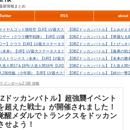
最新情報まとめ
Twitter
RSS
about
サイヤ人ゴッド孫悟空【LR】LV最大ステータスまとめ！
【DBZドッカンバトル】【よみがえ
ウザー（クウラ機甲戦隊）【UR】LV最大ステータスまとめ！
【DBZドッカンバトル】【華麗なる
ワー】クウラ【UR】LV最大ステータスまとめ！
【DBZドッカンバトル】【とびっき
（未来）【UR】LV最大ステータスまとめ！
【DBZドッカンバトル】【義勇の戦
ヤ人トランクス（未来）【UR】LV最大ステータスまとめ！
【DBZドッカンバトル】【未来の勝
造人間17＆18号/人造人間16号【LR】LV最大ステータスまとめ！
【DBZドッカンバトル】【人造人間た
人2孫悟飯（少年期）【UR】LV最大ステータスまとめ！
【DBZドッカンバトル】【絆の一撃
造人間18号【UR】LV最大ステータスまとめ！
【DBZドッカンバトル】【抗い続け
ラゴンボールZ DB 攻略
リリン【UR】LV最大ステータスまとめ！
【DBZドッカンバトル】【技巧とひ
人間16号【UR】LV最大ステータスまとめ！
【DBZドッカンバトル】【新たに得
BZドッカンバトル】超強襲イベント
を超えた戦士』が開催されました！
覚醒メダルでトランクスをドッカン
させよう！