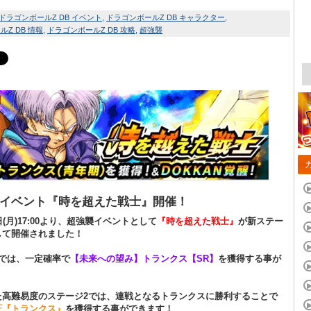
ドラゴンボールZ DB イベント
ドラゴンボールZ DB キャラクター
Z DB 情報
ドラゴンボールZ DB 攻略
超強襲
イベント『時を超えた戦士』開催！
日(月)17:00より、超強襲イベントとして
『時を超えた戦士』
が新ステー
して開催されました！
1では、一定確率で
【未来への望み】トランクス【SR】
を獲得する事が
！
た高難易度のステージ2では、連戦となるトランクスに勝利することで
証『トランクス』
を獲得する事ができます！