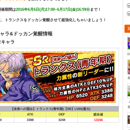
開催期間は
2016年6月6日(月)17:00~6月17日(金)16:59分
まで！
に、トランクスをドッカン覚醒させて超強化しちゃいましょう！
ャラ&ドッカン覚醒情報
Rキャラ
D
【未来への望み】トランクス(青年期)【SR】LV60(最大)
P
ATK
DEF
総合値
0
3388
3248
13156