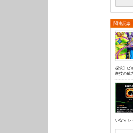
関連記事
探求】ビ
殺技の威力は
いなｗ レベ