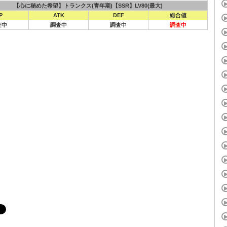
【心に秘めた希望】トランクス(青年期)【SSR】LV80(最大)
P
ATK
DEF
総合値
査中
調査中
調査中
調査中