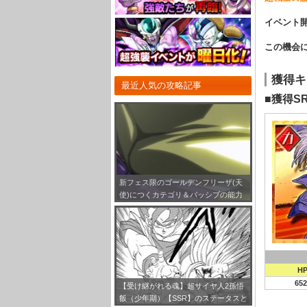
イベント
この機会
獲得キ
最近人気の攻略記事
■獲得S
新フェス限のゴールデンフリーザ(天
使)につくカテゴリ＆パッシブの能力
とは！？
H
652
【受け継がれる魂】超サイヤ人2孫悟
飯（少年期）【SSR】のステータスと