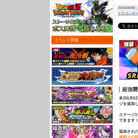
2016/06/06
ドラゴンボール
イベント関連
超強襲
本日6月6
ジを追加
ステージ
できます
追加され
超戦士の