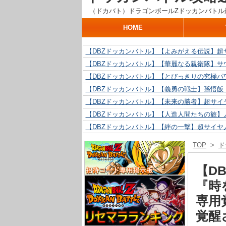
（ドカバト）ドラゴンボールZドッカンバトル
HOME
【DBZドッカンバトル】【よみがえる伝説】超
【DBZドッカンバトル】【華麗なる親衛隊】サ
【DBZドッカンバトル】【とびっきりの究極パ
【DBZドッカンバトル】【義勇の戦士】孫悟飯
【DBZドッカンバトル】【未来の勝者】超サイ
【DBZドッカンバトル】【人造人間たちの旅】人
【DBZドッカンバトル】【絆の一撃】超サイヤ
【DBZドッカンバトル】【抗い続ける精神力】人
TOP
>
ド
【DBZドッカンバトル】【技巧とひらめき】ク
【DBZドッカンバトル】【新たに得た好機】人造
【D
『時
専用
覚醒