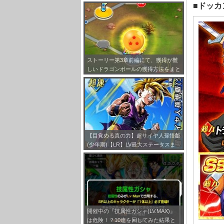
キャラクター評価まとめ
■ドッカ
ストーリー第3章前編にて、獲得が難
しいドラゴンボールの獲得方法をまと
めてみました！
【目覚める真の力】超サイヤ人孫悟飯
(少年期)【LR】LV最大ステータスま
とめ！
開催中の『技属性ガシャ(LV.MAX)』
は危険！？10連を回してみた結果と