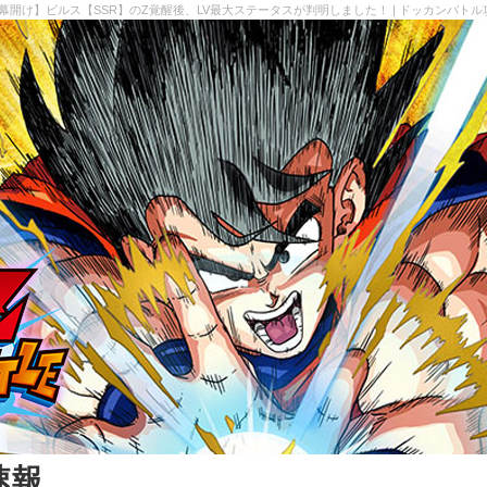
幕開け】ビルス【SSR】のZ覚醒後、LV最大ステータスが判明しました！ | ドッカンバト
速報