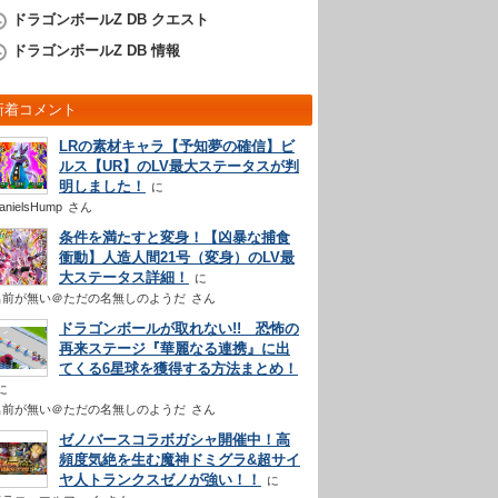
ドラゴンボールZ DB クエスト
ドラゴンボールZ DB 情報
新着コメント
LRの素材キャラ【予知夢の確信】ビ
ルス【UR】のLV最大ステータスが判
明しました！
anielsHump
さん
条件を満たすと変身！【凶暴な捕食
衝動】人造人間21号（変身）のLV最
大ステータス詳細！
名前が無い＠ただの名無しのようだ
さん
ドラゴンボールが取れない!! 恐怖の
再来ステージ『華麗なる連携』に出
てくる6星球を獲得する方法まとめ！
名前が無い＠ただの名無しのようだ
さん
ゼノバースコラボガシャ開催中！高
頻度気絶を生む魔神ドミグラ&超サイ
ヤ人トランクスゼノが強い！！