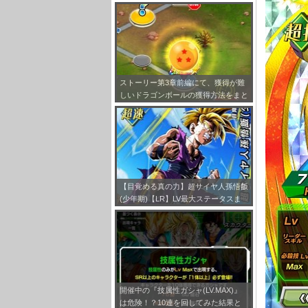
キャラクター評価まとめ
ストーリー第3章前編にて、獲得が難
しいドラゴンボールの獲得方法をまと
めてみました！
【目覚める真の力】超サイヤ人孫悟飯
(少年期)【LR】LV最大ステータスま
とめ！
開催中の『技属性ガシャ(LV.MAX)』
は危険！？10連を回してみた結果と