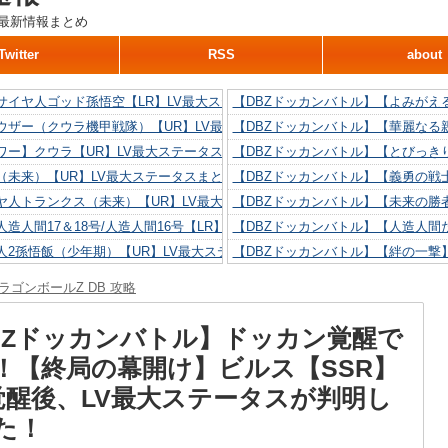
最新情報まとめ
Twitter
RSS
about
サイヤ人ゴッド孫悟空【LR】LV最大ステータスまとめ！
【DBZドッカンバトル】【よみがえ
ウザー（クウラ機甲戦隊）【UR】LV最大ステータスまとめ！
【DBZドッカンバトル】【華麗なる
ワー】クウラ【UR】LV最大ステータスまとめ！
【DBZドッカンバトル】【とびっき
（未来）【UR】LV最大ステータスまとめ！
【DBZドッカンバトル】【義勇の戦
ヤ人トランクス（未来）【UR】LV最大ステータスまとめ！
【DBZドッカンバトル】【未来の勝
造人間17＆18号/人造人間16号【LR】LV最大ステータスまとめ！
【DBZドッカンバトル】【人造人間た
人2孫悟飯（少年期）【UR】LV最大ステータスまとめ！
【DBZドッカンバトル】【絆の一撃
造人間18号【UR】LV最大ステータスまとめ！
【DBZドッカンバトル】【抗い続け
ラゴンボールZ DB 攻略
リリン【UR】LV最大ステータスまとめ！
【DBZドッカンバトル】【技巧とひ
人間16号【UR】LV最大ステータスまとめ！
【DBZドッカンバトル】【新たに得
BZドッカンバトル】ドッカン覚醒で
T！【終局の幕開け】ビルス【SSR】
覚醒後、LV最大ステータスが判明し
た！