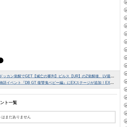
ドッカン覚醒でGET【滅亡の審判】ビルス【UR】のZ覚醒後、LV最大ステータスが判明しました！
物語イベント『DB GT 復讐鬼ベビー編』にEXステージが追加！EXステージのボス情報、入手アイテムをまとめてみました！
ント一覧
トはまだありません