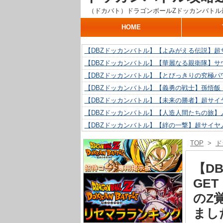
（ドカバト）ドラゴンボールZドッカンバトル
HOME
【DBZドッカンバトル】【よみがえる伝説】超
【DBZドッカンバトル】【華麗なる親衛隊】サ
【DBZドッカンバトル】【とびっきりの究極パ
【DBZドッカンバトル】【義勇の戦士】孫悟飯
【DBZドッカンバトル】【未来の勝者】超サイ
【DBZドッカンバトル】【人造人間たちの旅】人
【DBZドッカンバトル】【絆の一撃】超サイヤ
【DBZドッカンバトル】【抗い続ける精神力】人
TOP
>
ド
【DBZドッカンバトル】【技巧とひらめき】ク
【DBZドッカンバトル】【新たに得た好機】人造
【D
GE
のZ
まし