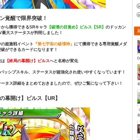
ン覚醒で限界突破！
ャから獲得できるSRキャラ
【破壊の目覚め】ビルス【SR】
のドッカン
LV最大ステータスが判明しました！
中の超激戦イベント
『第七宇宙の破壊神』
にて獲得できる専用覚醒メダ
突破ができるカードになります！
D
後は
【終局の幕開け】ビルス
へと名称が変化
&パッシブスキル、ステータスが超強化され使いやすくなっています！
テータス詳細をまとめておきましたので、ぜひご覧になって下さい！
の幕開け】ビルス【UR】