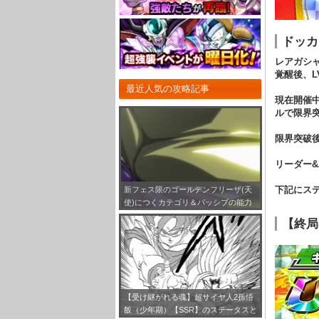
ドッカ
レアガシ
覚醒後、
最近人気の攻略記事
現在開催
ルで限界
限界突破
リーダー
下記にス
新フェス限のゴールデンフリーザ(天
使)につくカテゴリ＆パッシブの能力
とは！？
【終局
【受け継がれる魂】超サイヤ人2孫悟
飯（少年期）【SSR】のステータスと