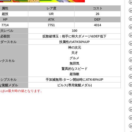
属性
レア度
コスト
超技
UR
26
HP
ATK
DEF
7714
7751
4014
最大レベル
100
必殺技
拡散破壊玉：相手に特大ダメージ&DEF低下
ーダースキル
技属性のATK50%UP
神の次元
天才
グルメ
ンクスキル
無邪気
驚異的なスピード
超強敵
ッシブスキル
手加減無用:ターン開始時にATK40%UP
な覚醒メダル
ビルス(専用覚醒メダル)
スはLv最大時の値となります。