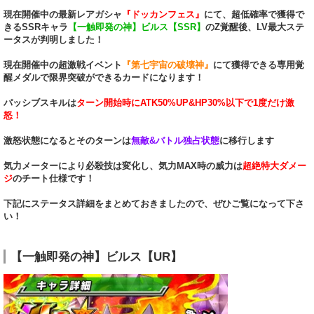
現在開催中の最新レアガシャ
『ドッカンフェス』
にて、超低確率で獲得で
きるSSRキャラ
【一触即発の神】ビルス【SSR】
のZ覚醒後、LV最大ステ
ータスが判明しました！
現在開催中の超激戦イベント
『第七宇宙の破壊神』
にて獲得できる専用覚
醒メダルで限界突破ができるカードになります！
パッシブスキルは
ターン開始時にATK50%UP&HP30%以下で1度だけ激
怒！
激怒状態になるとそのターンは
無敵&バトル独占状態
に移行します
気力メーターにより必殺技は変化し、気力MAX時の威力は
超絶特大ダメー
ジ
のチート仕様です！
下記にステータス詳細をまとめておきましたので、ぜひご覧になって下さ
い！
【一触即発の神】ビルス【UR】