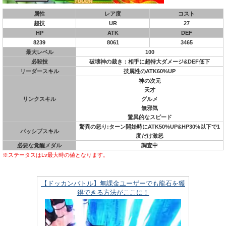
属性
レア度
コスト
超技
UR
27
HP
ATK
DEF
8239
8061
3465
最大レベル
100
必殺技
破壊神の裁き：相手に超特大ダメージ&DEF低下
リーダースキル
技属性のATK60%UP
神の次元
天才
リンクスキル
グルメ
無邪気
驚異的なスピード
驚異の怒り:ターン開始時にATK50%UP&HP30%以下で1
パッシブスキル
度だけ激怒
必要な覚醒メダル
調査中
※ステータスはLv最大時の値となります。
【ドッカンバトル】無課金ユーザーでも龍石を獲
得できる方法がここに！