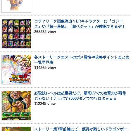
コラ？リーク画像流出？LRキャラクターに『ゴジー
タ』や『超一星龍』『超ベジット』が確認できるぞ！
268232 view
各ストーリークエストのボス属性や攻略ポイントまとめ
一覧早見表
114265 view
必殺技レベルは超重要だぞ、最高LVでの攻撃力が尋常
じゃない！ナッパで75000ダメででワロタｗｗｗ
112245 view
ストーリー第3章前編にて、獲得が難しいドラゴンボー