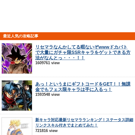
最近人気の攻略記事
リセマラなんかしてる暇ないぞwwwドカバト
で大量にガチャ限SSRキャラをゲットできる方
法がなんとっ・・・！！
1609761 view
あっ！というまにギフトコードをGET！！無課
金でもフェス限キャラは手に入るっ！
1593548 view
新キャラ対応最新リセマラランキング！ステータス詳細
リンクスキル付きでまとめてみた！
721816 view