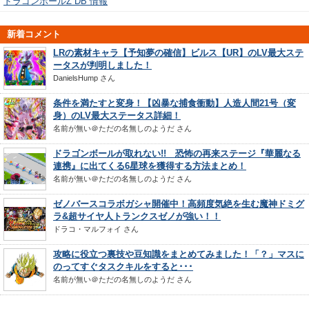
ドラゴンボールZ DB 情報
新着コメント
LRの素材キャラ【予知夢の確信】ビルス【UR】のLV最大ステ
ータスが判明しました！
DanielsHump
さん
条件を満たすと変身！【凶暴な捕食衝動】人造人間21号（変
身）のLV最大ステータス詳細！
名前が無い＠ただの名無しのようだ
さん
ドラゴンボールが取れない!! 恐怖の再来ステージ『華麗なる
連携』に出てくる6星球を獲得する方法まとめ！
名前が無い＠ただの名無しのようだ
さん
ゼノバースコラボガシャ開催中！高頻度気絶を生む魔神ドミグ
ラ&超サイヤ人トランクスゼノが強い！！
ドラコ・マルフォイ
さん
攻略に役立つ裏技や豆知識をまとめてみました！「？」マスに
のってすぐタスクキルをすると･･･
名前が無い＠ただの名無しのようだ
さん