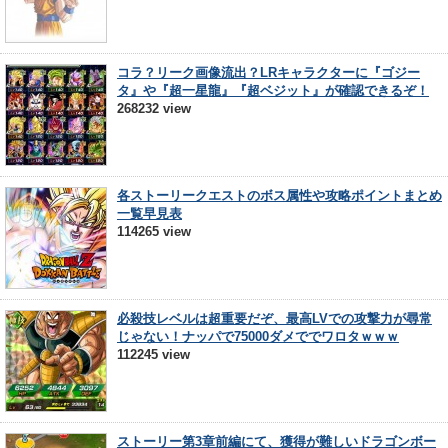
コラ？リーク画像流出？LRキャラクターに『ゴジー
タ』や『超一星龍』『超ベジット』が確認できるぞ！
268232 view
各ストーリークエストのボス属性や攻略ポイントまとめ
一覧早見表
114265 view
必殺技レベルは超重要だぞ、最高LVでの攻撃力が尋常
じゃない！ナッパで75000ダメででワロタｗｗｗ
112245 view
ストーリー第3章前編にて、獲得が難しいドラゴンボー