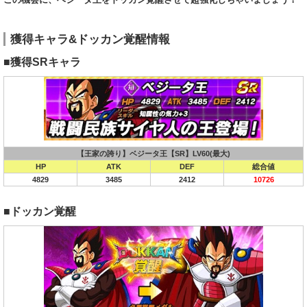
獲得キャラ&ドッカン覚醒情報
■獲得SRキャラ
【王家の誇り】ベジータ王【SR】LV60(最大)
HP
ATK
DEF
総合値
4829
3485
2412
10726
■ドッカン覚醒