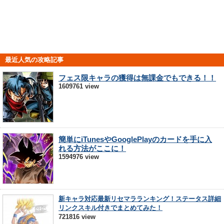
最近人気の攻略記事
フェス限キャラの獲得は無課金でもできる！！
1609761 view
簡単にiTunesやGooglePlayのカードを手に入
れる方法がここに！
1594976 view
新キャラ対応最新リセマラランキング！ステータス詳細
リンクスキル付きでまとめてみた！
721816 view