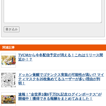
関連記事
TVCMから今冬配信予定が消える！これはリリース間
近か！？
ドッカン覚醒でゴテンクス実装の可能性が高い!? マイ
ティマスクを20枚集めてるユーザーが多い理由が判
明！
速報！”全世界1億6千万DL記念ログインボーナス”が
開催中！獲得できる報酬をまとめてみました！