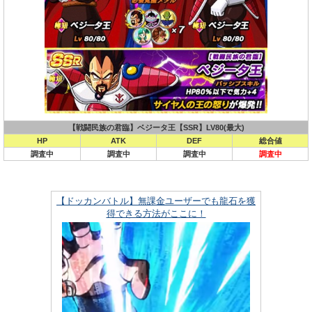
【戦闘民族の君臨】ベジータ王【SSR】LV80(最大)
HP
ATK
DEF
総合値
調査中
調査中
調査中
調査中
【ドッカンバトル】無課金ユーザーでも龍石を獲
得できる方法がここに！