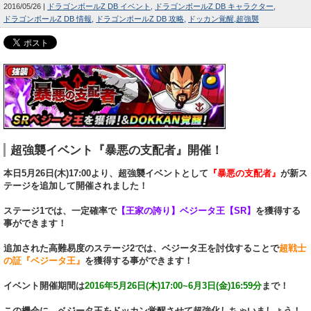
2016/05/26
ドラゴンボールZ DB イベント
ドラゴンボールZ DB キャラクター
ドラゴンボールZ DB 情報
ドラゴンボールZ DB 攻略
ドッカン覚醒
超強襲
超強襲イベント『暴悪の支配者』開催！
本日5月26日(木)17:00より、超強襲イベントとして
『暴悪の支配者』
が新ス
テージを追加して開催されました！
ステージ1では、一定確率で
【王家の誇り】ベジータ王【SR】
を獲得する
事ができます！
追加された高難易度のステージ2では、ベジータ王を討伐することで
超戦士
の証『ベジータ王』
を獲得する事ができます！
イベント開催期間は
2016年5月26日(木)17:00~6月3日(金)16:59分
まで！
この機会に、ベジータ王をドッカン覚醒させて超強化しちゃいましょう！