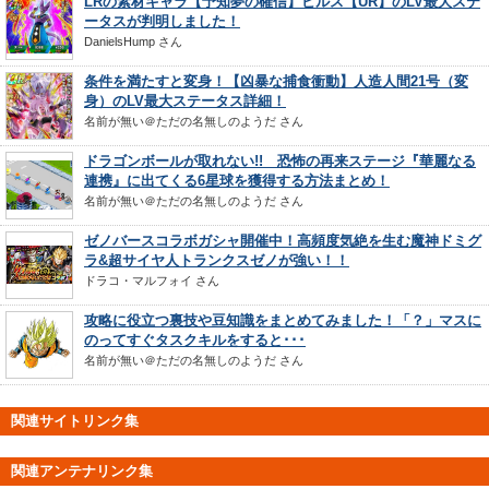
LRの素材キャラ【予知夢の確信】ビルス【UR】のLV最大ステ
ータスが判明しました！
DanielsHump
さん
条件を満たすと変身！【凶暴な捕食衝動】人造人間21号（変
身）のLV最大ステータス詳細！
名前が無い＠ただの名無しのようだ
さん
ドラゴンボールが取れない!! 恐怖の再来ステージ『華麗なる
連携』に出てくる6星球を獲得する方法まとめ！
名前が無い＠ただの名無しのようだ
さん
ゼノバースコラボガシャ開催中！高頻度気絶を生む魔神ドミグ
ラ&超サイヤ人トランクスゼノが強い！！
ドラコ・マルフォイ
さん
攻略に役立つ裏技や豆知識をまとめてみました！「？」マスに
のってすぐタスクキルをすると･･･
名前が無い＠ただの名無しのようだ
さん
関連サイトリンク集
関連アンテナリンク集