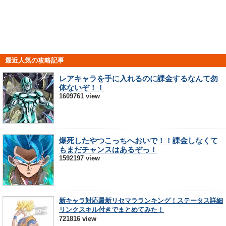
最近人気の攻略記事
レアキャラを手に入れるのに課金するなんて勿
体ないぞ！！
1609761 view
爆死したやつこっちへおいで！！課金しなくて
もまだチャンスはあるぞっ！
1592197 view
新キャラ対応最新リセマラランキング！ステータス詳細
リンクスキル付きでまとめてみた！
721816 view