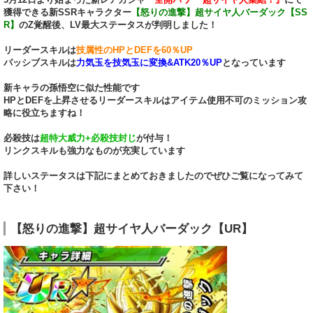
獲得できる新SSRキャラクター
【怒りの進撃】超サイヤ人バーダック【SS
R】
のZ覚醒後、LV最大ステータスが判明しました！
リーダースキルは
技属性のHPとDEFを60％UP
パッシブスキルは
力気玉を技気玉に変換&ATK20％UP
となっています
新キャラの孫悟空に似た性能です
HPとDEFを上昇させるリーダースキルはアイテム使用不可のミッション攻
略に役立ちますね！
必殺技は
超特大威力+必殺技封じ
が付与！
リンクスキルも強力なものが充実しています
詳しいステータスは下記にまとめておきましたのでぜひご覧になってみて
下さい！
【怒りの進撃】超サイヤ人バーダック【UR】