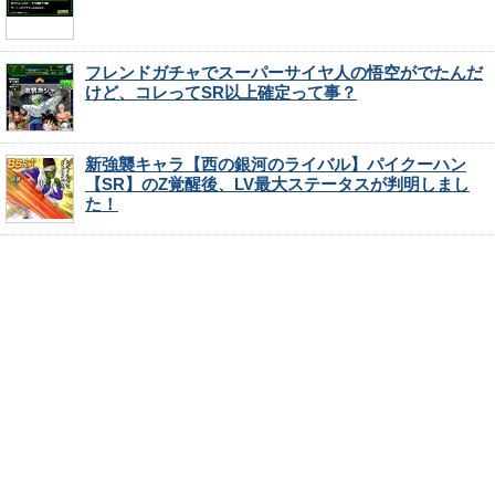
フレンドガチャでスーパーサイヤ人の悟空がでたんだ
けど、コレってSR以上確定って事？
新強襲キャラ【西の銀河のライバル】パイクーハン
【SR】のZ覚醒後、LV最大ステータスが判明しまし
た！