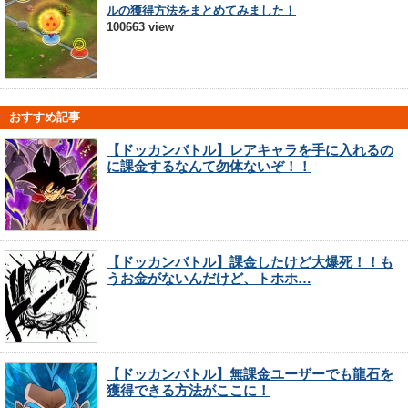
ルの獲得方法をまとめてみました！
100663 view
おすすめ記事
【ドッカンバトル】レアキャラを手に入れるの
に課金するなんて勿体ないぞ！！
【ドッカンバトル】課金したけど大爆死！！も
うお金がないんだけど、トホホ…
【ドッカンバトル】無課金ユーザーでも龍石を
獲得できる方法がここに！