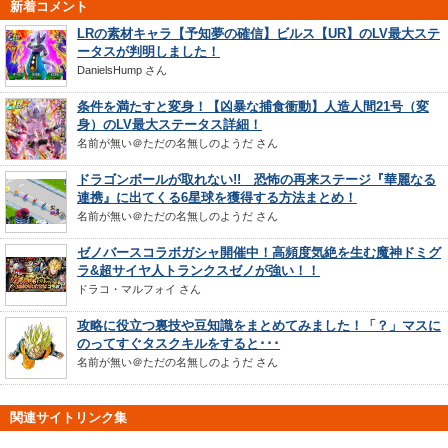
新着コメント
LRの素材キャラ【予知夢の確信】ビルス【UR】のLV最大ステ
ータスが判明しました！
DanielsHump
さん
条件を満たすと変身！【凶暴な捕食衝動】人造人間21号（変
身）のLV最大ステータス詳細！
名前が無い＠ただの名無しのようだ
さん
ドラゴンボールが取れない!! 恐怖の再来ステージ『華麗なる
連携』に出てくる6星球を獲得する方法まとめ！
名前が無い＠ただの名無しのようだ
さん
ゼノバースコラボガシャ開催中！高頻度気絶を生む魔神ドミグ
ラ&超サイヤ人トランクスゼノが強い！！
ドラコ・マルフォイ
さん
攻略に役立つ裏技や豆知識をまとめてみました！「？」マスに
のってすぐタスクキルをすると･･･
名前が無い＠ただの名無しのようだ
さん
関連サイトリンク集