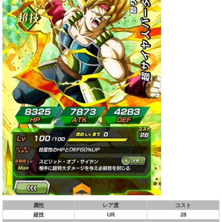
属性
レア度
コスト
超技
UR
28