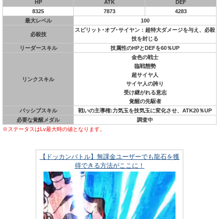
HP
ATK
DEF
8325
7873
4283
最大レベル
100
スピリット･オブ･サイヤン：超特大ダメージを与え、必殺
必殺技
技を封じる
リーダースキル
技属性のHPとDEFを60％UP
金色の戦士
臨戦態勢
超サイヤ人
リンクスキル
サイヤ人の誇り
受け継がれる意志
覚醒の先駆者
パッシブスキル
戦いの主導権:力気玉を技気玉に変化させ、ATK20％UP
必要な覚醒メダル
調査中
※ステータスはLv最大時の値となります。
【ドッカンバトル】無課金ユーザーでも龍石を獲
得できる方法がここに！