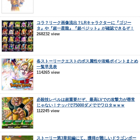
コラ？リーク画像流出？LRキャラクターに『ゴジー
タ』や『超一星龍』『超ベジット』が確認できるぞ！
268232 view
各ストーリークエストのボス属性や攻略ポイントまとめ
一覧早見表
114265 view
必殺技レベルは超重要だぞ、最高LVでの攻撃力が尋常
じゃない！ナッパで75000ダメででワロタｗｗｗ
112245 view
ストーリー第3章前編にて、獲得が難しいドラゴンボー