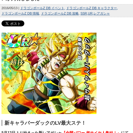
2016/05/13
ドラゴンボールZ DB イベント
ドラゴンボールZ DB キャラクター
ドラゴンボールZ DB 情報
ドラゴンボールZ DB 攻略
SSR
UR
レアガシャ
新キャラバーダックのLV最大ステ！
5月12日より始まった新レアガシャ
『全開パワー 超サイヤ人集結！』
にて