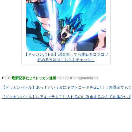
【ドッカンバトル】課金無しでも龍石をコツコツ
貯める方法はこちらをチェック！
1001:
最新記事だよ!!ドッカン速報
23:2:22 ID:dragondokkan
【ドッカンバトル】あっ！というまにギフトコードをGET！！無課金でも
【ドッカンバトル】レアキャラを手に入れるのに課金するなんて勿体ないぞ