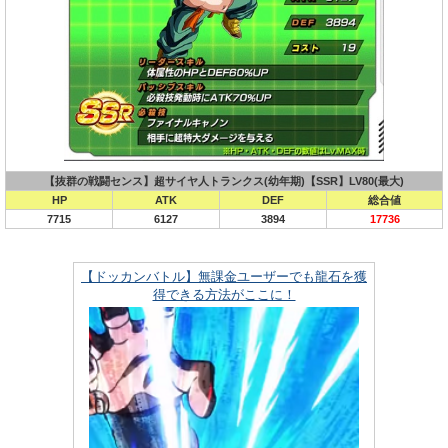
【抜群の戦闘センス】超サイヤ人トランクス(幼年期)【SSR】LV80(最大)
HP
ATK
DEF
総合値
7715
6127
3894
17736
【ドッカンバトル】無課金ユーザーでも龍石を獲
得できる方法がここに！