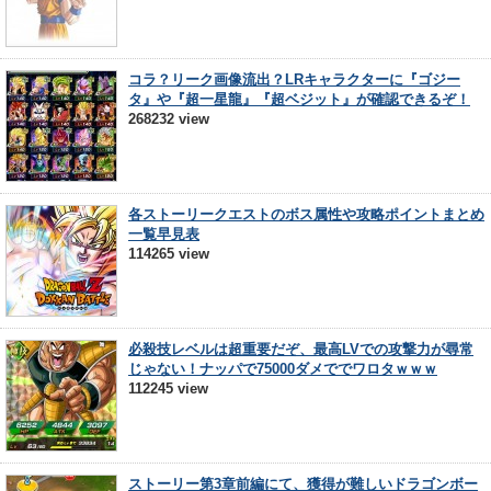
コラ？リーク画像流出？LRキャラクターに『ゴジー
タ』や『超一星龍』『超ベジット』が確認できるぞ！
268232 view
各ストーリークエストのボス属性や攻略ポイントまとめ
一覧早見表
114265 view
必殺技レベルは超重要だぞ、最高LVでの攻撃力が尋常
じゃない！ナッパで75000ダメででワロタｗｗｗ
112245 view
ストーリー第3章前編にて、獲得が難しいドラゴンボー