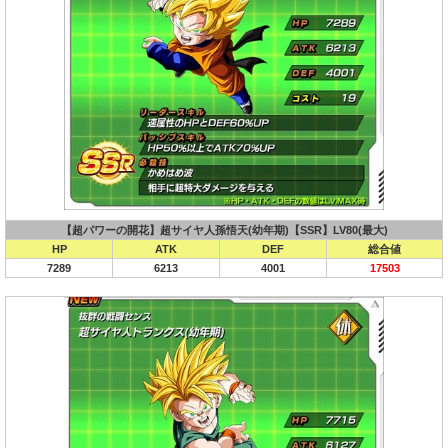
【超パワーの開花】超サイヤ人孫悟天(幼年期)【SSR】LV80(最大)
HP
ATK
DEF
総合値
7289
6213
4001
17503