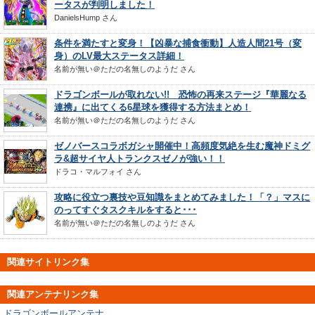
ータスが判明しました！
DanielsHump
さん
条件を満たすと変身！【凶暴な捕食衝動】人造人間21号（変
身）のLV最大ステータス詳細！
名前が無い＠ただの名無しのようだ
さん
ドラゴンボールが取れない!! 恐怖の再来ステージ『華麗なる
連携』に出てくる6星球を獲得する方法まとめ！
名前が無い＠ただの名無しのようだ
さん
ゼノバースコラボガシャ開催中！高頻度気絶を生む魔神ドミグ
ラ&超サイヤ人トランクスゼノが強い！！
ドラコ・マルフォイ
さん
攻略に役立つ裏技や豆知識をまとめてみました！「？」マスに
のってすぐタスクキルをすると･･･
名前が無い＠ただの名無しのようだ
さん
関連サイトリンク集
関連アンテナリンク集
ドラゴンボールアンテナ