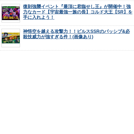
復刻強襲イベント『最頂に君臨せし王』が開催中！強
力なカード【宇宙最強一族の長】コルド大王【SR】を
手に入れよう！
神悟空を越える攻撃力！！ビルスSSRのパッシブ&必
殺技威力が強すぎる件！(画像あり)