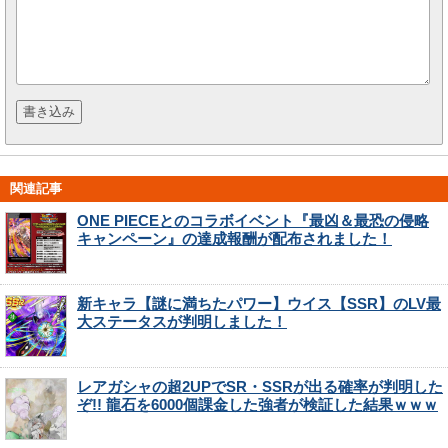
関連記事
ONE PIECEとのコラボイベント『最凶＆最恐の侵略
キャンペーン』の達成報酬が配布されました！
新キャラ【謎に満ちたパワー】ウイス【SSR】のLV最
大ステータスが判明しました！
レアガシャの超2UPでSR・SSRが出る確率が判明した
ぞ!! 龍石を6000個課金した強者が検証した結果ｗｗｗ