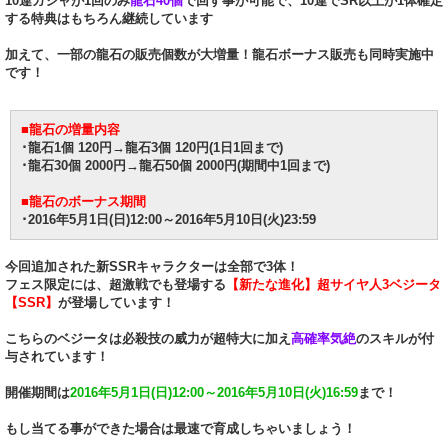
10連ガシャが1回のみ
龍石40個
で回す事が可能で、10連でSR以上が1体確定
する特典はもちろん継続しています
加えて、一部の龍石の販売個数が大増量！龍石ボーナス販売も同時実施中
です！
■龍石の増量内容
･龍石1個 120円→龍石3個 120円(1日1回まで)
･龍石30個 2000円→龍石50個 2000円(期間中1回まで)
■龍石のボーナス期間
･2016年5月1日(日)12:00～2016年5月10日(火)23:59
今回追加された新SSRキャラクターは全部で3体！
フェス限定には、超激戦でも登場する
【新たな進化】超サイヤ人3ベジータ
【SSR】
が登場しています！
こちらのベジータは必殺技の威力が超特大に加え
高確率気絶
のスキルが付
与されています！
開催期間は
2016年5月1日(日)12:00～2016年5月10日(火)16:59
まで！
もし当てる事ができた場合は最速で育成しちゃいましょう！