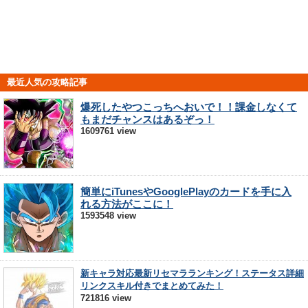
最近人気の攻略記事
爆死したやつこっちへおいで！！課金しなくて
もまだチャンスはあるぞっ！
1609761 view
簡単にiTunesやGooglePlayのカードを手に入
れる方法がここに！
1593548 view
新キャラ対応最新リセマラランキング！ステータス詳細
リンクスキル付きでまとめてみた！
721816 view