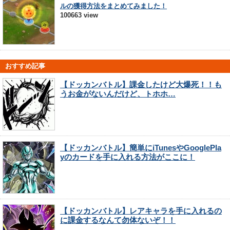
ルの獲得方法をまとめてみました！
100663 view
おすすめ記事
【ドッカンバトル】課金したけど大爆死！！も
うお金がないんだけど、トホホ…
【ドッカンバトル】簡単にiTunesやGooglePla
yのカードを手に入れる方法がここに！
【ドッカンバトル】レアキャラを手に入れるの
に課金するなんて勿体ないぞ！！