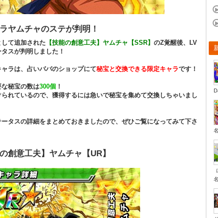
ラヤムチャのステが判明！
として追加された
【技能の創意工夫】ヤムチャ【SSR】
のZ覚醒後、LV
ータスが判明しました！
キャラは、占いババのショップにて
秘宝と交換できる限定キャラ
です！
要な秘宝の数は
300個
！
D
けられているので、獲得するには急いで秘宝を集めて交換しちゃいまし
テータスの詳細をまとめておきましたので、ぜひご覧になってみて下さ
の創意工夫】ヤムチャ【UR】