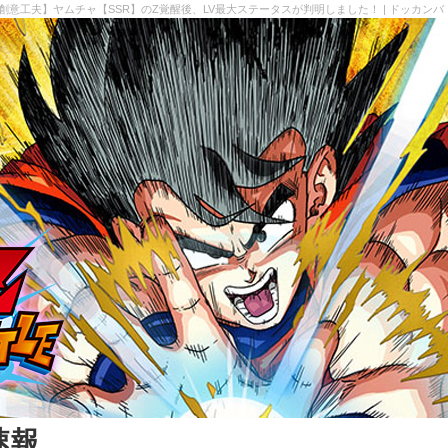
創意工夫】ヤムチャ【SSR】のZ覚醒後、LV最大ステータスが判明しました！ | ドッカン
速報