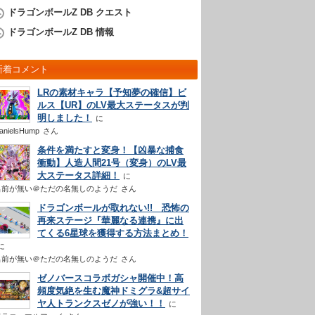
ドラゴンボールZ DB クエスト
ドラゴンボールZ DB 情報
新着コメント
LRの素材キャラ【予知夢の確信】ビ
ルス【UR】のLV最大ステータスが判
明しました！
anielsHump
さん
条件を満たすと変身！【凶暴な捕食
衝動】人造人間21号（変身）のLV最
大ステータス詳細！
名前が無い＠ただの名無しのようだ
さん
ドラゴンボールが取れない!! 恐怖の
再来ステージ『華麗なる連携』に出
てくる6星球を獲得する方法まとめ！
名前が無い＠ただの名無しのようだ
さん
ゼノバースコラボガシャ開催中！高
頻度気絶を生む魔神ドミグラ&超サイ
ヤ人トランクスゼノが強い！！