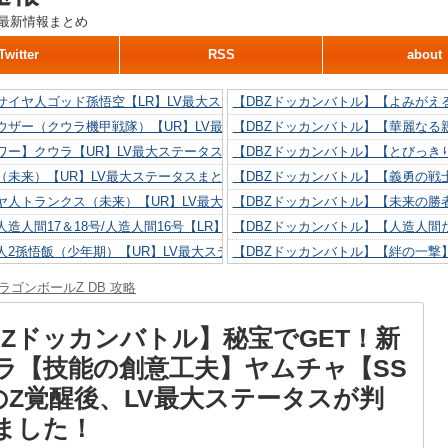
最新情報まとめ
Twitter
RSS
about
サイヤ人ゴッド孫悟空【LR】LV最大ステータスまとめ！
【DBZドッカンバトル】【よみがえ
ウザー（クウラ機甲戦隊）【UR】LV最大ステータスまとめ！
【DBZドッカンバトル】【華麗なる
ワー】クウラ【UR】LV最大ステータスまとめ！
【DBZドッカンバトル】【とびっき
（未来）【UR】LV最大ステータスまとめ！
【DBZドッカンバトル】【義勇の戦
ヤ人トランクス（未来）【UR】LV最大ステータスまとめ！
【DBZドッカンバトル】【未来の勝
造人間17＆18号/人造人間16号【LR】LV最大ステータスまとめ！
【DBZドッカンバトル】【人造人間た
人2孫悟飯（少年期）【UR】LV最大ステータスまとめ！
【DBZドッカンバトル】【絆の一撃
造人間18号【UR】LV最大ステータスまとめ！
【DBZドッカンバトル】【抗い続け
ラゴンボールZ DB 攻略
リリン【UR】LV最大ステータスまとめ！
【DBZドッカンバトル】【技巧とひ
人間16号【UR】LV最大ステータスまとめ！
【DBZドッカンバトル】【新たに得
BZドッカンバトル】秘宝でGET！新
ラ【技能の創意工夫】ヤムチャ【SS
のZ覚醒後、LV最大ステータスが判
ました！