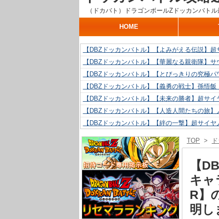
（ドカバト）ドラゴンボールZドッカンバトル
HOME
【DBZドッカンバトル】【よみがえる伝説】超
【DBZドッカンバトル】【華麗なる親衛隊】サ
【DBZドッカンバトル】【とびっきりの究極パ
【DBZドッカンバトル】【義勇の戦士】孫悟飯
【DBZドッカンバトル】【未来の勝者】超サイ
【DBZドッカンバトル】【人造人間たちの旅】人
【DBZドッカンバトル】【絆の一撃】超サイヤ
【DBZドッカンバトル】【抗い続ける精神力】人
TOP
>
ド
【DBZドッカンバトル】【技巧とひらめき】ク
【DBZドッカンバトル】【新たに得た好機】人造
【D
キャ
R】
明し