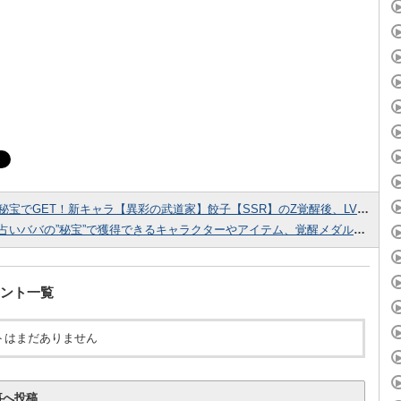
秘宝でGET！新キャラ【異彩の武道家】餃子【SSR】のZ覚醒後、LV最大ステータスが判明しました！
占いババの”秘宝”で獲得できるキャラクターやアイテム、覚醒メダルの情報をまとめてみました！
ント一覧
トはまだありません
事へ投稿