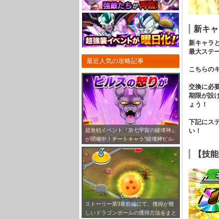
新キャ
新キャラ
最大ステ
最近人気の攻略記事
こちらの
交換に必
期限が設
ょう！
下記にス
い！
超激戦イベント『第七宇宙の破壊神』
が開催中！チートキャラ”破壊神ビル
ス”をドッカン覚醒させよう！
【技能
ストーリー第3章前編にて、獲得が難
しいドラゴンボールの獲得方法をまと