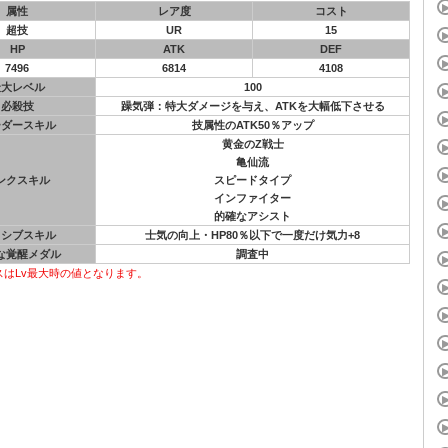
属性
レア度
コスト
超技
UR
15
HP
ATK
DEF
7496
6814
4108
最大レベル
100
必殺技
躁気弾：特大ダメージを与え、ATKを大幅低下させる
ーダースキル
技属性のATK50％アップ
黄金のZ戦士
亀仙流
ンクスキル
スピードタイプ
インファイター
的確なアシスト
ッシブスキル
士気の向上・HP80％以下で一度だけ気力+8
な覚醒メダル
調査中
スはLv最大時の値となります。