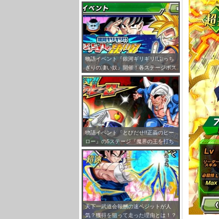
めてみました！
物語イベント『銀河ギリギリ!!ぶっち
ぎりの凄い奴』開催！各ステージボス
情報と入手アイテムをまとめてみまし
た！
物語イベント『とびだせ!!正義のヒー
ロー』の5ステージ『魔界の王を打ち
破れ！』に登場するボス属性や必要A
ctまとめ
天下一武道会報酬の速ベジットが人
気？獲得を狙って走った理由とは！？