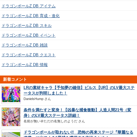
ドラゴンボールZ DB アイテム
ドラゴンボールZ DB 育成・進化
ドラゴンボールZ DB スキル
ドラゴンボールZ DB イベント
ドラゴンボールZ DB 雑談
ドラゴンボールZ DB クエスト
ドラゴンボールZ DB 情報
新着コメント
LRの素材キャラ【予知夢の確信】ビルス【UR】のLV最大ステ
ータスが判明しました！
DanielsHump
さん
条件を満たすと変身！【凶暴な捕食衝動】人造人間21号（変
身）のLV最大ステータス詳細！
名前が無い＠ただの名無しのようだ
さん
ドラゴンボールが取れない!! 恐怖の再来ステージ『華麗なる