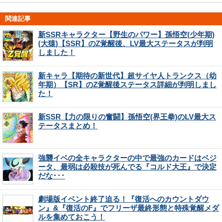
関連記事
新SSRキャラクター【野生のパワー】孫悟空(少年期)
(大猿)【SSR】のZ覚醒後、LV最大ステータスが判明
しました！
新キャラ【期待の新世代】超サイヤ人トランクス（幼
年期）【SR】のZ覚醒後ステータス詳細が判明しまし
た！
新SSR【力の限りの奮闘】孫悟空(界王拳)のLV最大ス
テータスまとめ！
強襲イベの全キャラクターの中で最強のカードはベジ
ータ、最弱は必殺技が死んでる『コルド大王』で決定
だな･･･
劇場版イベント終了迫る！『復活へのカウントダウ
ン』&『復活のF』でフリーザ最終形態と特殊覚醒メダ
ルを集めておこう！