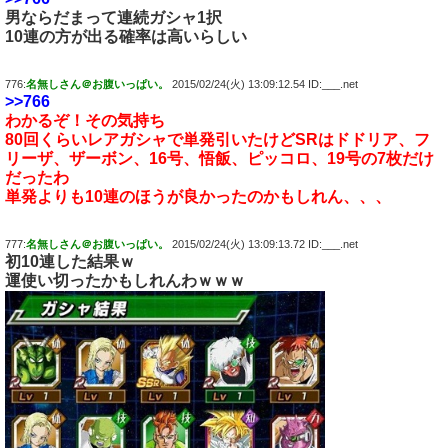
男ならだまって連続ガシャ1択
10連の方が出る確率は高いらしい
776:
名無しさん＠お腹いっぱい。
2015/02/24(火) 13:09:12.54 ID:___.net
>>766
わかるぞ！その気持ち
80回くらいレアガシャで単発引いたけどSRはドドリア、フ
リーザ、ザーボン、16号、悟飯、ピッコロ、19号の7枚だけ
だったわ
単発よりも10連のほうが良かったのかもしれん、、、
777:
名無しさん＠お腹いっぱい。
2015/02/24(火) 13:09:13.72 ID:___.net
初10連した結果ｗ
運使い切ったかもしれんわｗｗｗ