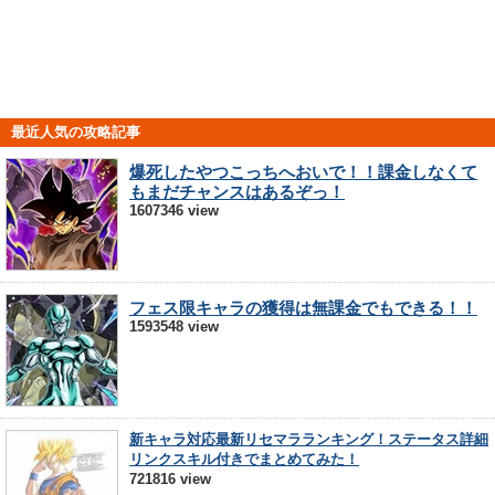
最近人気の攻略記事
爆死したやつこっちへおいで！！課金しなくて
もまだチャンスはあるぞっ！
1607346 view
フェス限キャラの獲得は無課金でもできる！！
1593548 view
新キャラ対応最新リセマラランキング！ステータス詳細
リンクスキル付きでまとめてみた！
721816 view