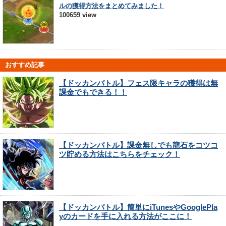
ルの獲得方法をまとめてみました！
100659 view
おすすめ記事
【ドッカンバトル】フェス限キャラの獲得は無
課金でもできる！！
【ドッカンバトル】課金無しでも龍石をコツコ
ツ貯める方法はこちらをチェック！
【ドッカンバトル】簡単にiTunesやGooglePla
yのカードを手に入れる方法がここに！