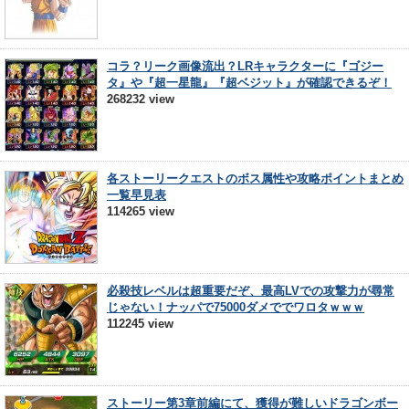
コラ？リーク画像流出？LRキャラクターに『ゴジー
タ』や『超一星龍』『超ベジット』が確認できるぞ！
268232 view
各ストーリークエストのボス属性や攻略ポイントまとめ
一覧早見表
114265 view
必殺技レベルは超重要だぞ、最高LVでの攻撃力が尋常
じゃない！ナッパで75000ダメででワロタｗｗｗ
112245 view
ストーリー第3章前編にて、獲得が難しいドラゴンボー