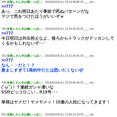
789:
名無しさん＠お腹いっぱい。
2015/02/24(火) 13:14:38.86 ID:___.net
>>777
あっ、これ明日あたり事故で死ぬパターンだな
マジで気をつけたほうがいいぞｗ
790:
名無しさん＠お腹いっぱい。
2015/02/24(火) 13:18:25.55 ID:___.net
>>777
今日明日は外出控えなよ、後ろからトラックがドッカンして
くるかもしれないぞ･･･
792:
名無しさん＠お腹いっぱい。
2015/02/24(火) 13:21:36.81 ID:___.net
>>777
なん・・だと！？
羨ましすぎて1発的中だとは思いたくないぜ
796:
名無しさん＠お腹いっぱい。
2015/02/24(火) 13:25:40.36 ID:___.net
(ﾟωﾟ)！？連続ガシャ凄いな
SSRピッコロこい→R19号･･･
単発はヤメだ！ヤメヤメッ！
10連
の人柱になってきます！
801:
名無しさん＠お腹いっぱい。
2015/02/24(火) 13:35:14.18 ID:___.net