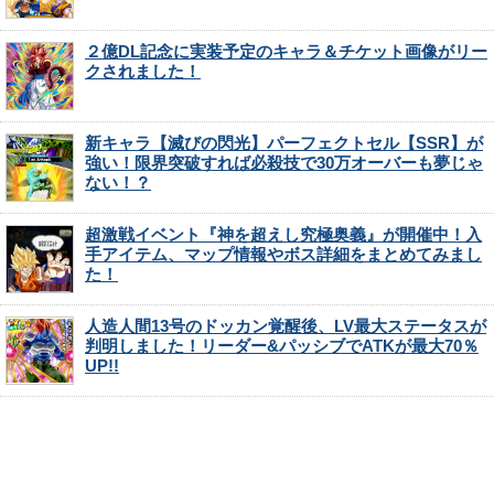
２億DL記念に実装予定のキャラ＆チケット画像がリー
クされました！
新キャラ【滅びの閃光】パーフェクトセル【SSR】が
強い！限界突破すれば必殺技で30万オーバーも夢じゃ
ない！？
超激戦イベント『神を超えし究極奥義』が開催中！入
手アイテム、マップ情報やボス詳細をまとめてみまし
た！
人造人間13号のドッカン覚醒後、LV最大ステータスが
判明しました！リーダー&パッシブでATKが最大70％
UP!!