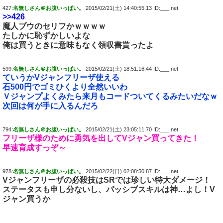
427:
名無しさん＠お腹いっぱい。
2015/02/21(土) 14:40:55.13 ID:___.net
>>426
魔人ブウのセリフかｗｗｗｗ
たしかに恥ずかしいよな
俺は買うときに意味もなく領収書貰ったよ
599:
名無しさん＠お腹いっぱい。
2015/02/21(土) 18:51:16.44 ID:___.net
ていうかVジャンフリーザ使える
石500円でゴミひくより全然いいわ
Ｖジャンプよくみたら来月もコードついてくるみたいだなｗ
次回は何が手に入るんだろ
794:
名無しさん＠お腹いっぱい。
2015/02/21(土) 23:05:11.70 ID:___.net
フリーザ様のために勇気を出してVジャン買ってきた！
早速育成すっぞ～
978:
名無しさん＠お腹いっぱい。
2015/02/22(日) 02:08:50.87 ID:___.net
Vジャンフリーザの必殺技はSRでは珍しい特大ダメージ！
ステータスも申し分ないし、パッシブスキルは神…よし！V
ジャン買うか