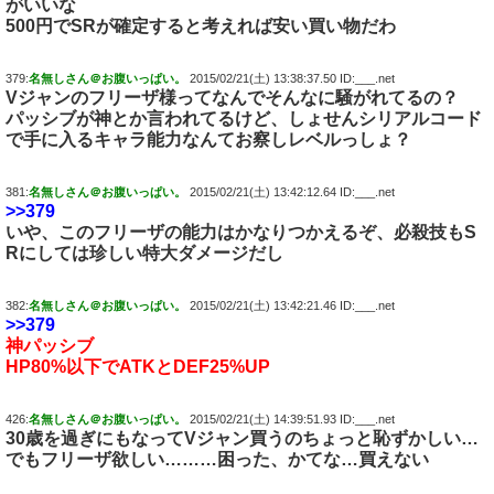
がいいな
500円でSRが確定すると考えれば安い買い物だわ
379:
名無しさん＠お腹いっぱい。
2015/02/21(土) 13:38:37.50 ID:___.net
Vジャンのフリーザ様ってなんでそんなに騒がれてるの？
パッシブが神とか言われてるけど、しょせんシリアルコード
で手に入るキャラ能力なんてお察しレベルっしょ？
381:
名無しさん＠お腹いっぱい。
2015/02/21(土) 13:42:12.64 ID:___.net
>>379
いや、このフリーザの能力はかなりつかえるぞ、必殺技もS
Rにしては珍しい特大ダメージだし
382:
名無しさん＠お腹いっぱい。
2015/02/21(土) 13:42:21.46 ID:___.net
>>379
神パッシブ
HP80%以下でATKとDEF25%UP
426:
名無しさん＠お腹いっぱい。
2015/02/21(土) 14:39:51.93 ID:___.net
30歳を過ぎにもなってVジャン買うのちょっと恥ずかしい…
でもフリーザ欲しい………困った、かてな…買えない