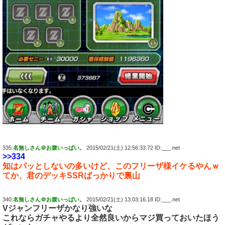
335:
名無しさん＠お腹いっぱい。
2015/02/21(土) 12:56:33.72 ID:___.net
>>334
知はパッとしないの多いけど、このフリーザ様イケるやんｗ
てか、君のデッキSSRばっかりで裏山
340:
名無しさん＠お腹いっぱい。
2015/02/21(土) 13:03:16.18 ID:___.net
Vジャンフリーザかなり強いな
これならガチャやるより全然良いからマジ買っておいたほう