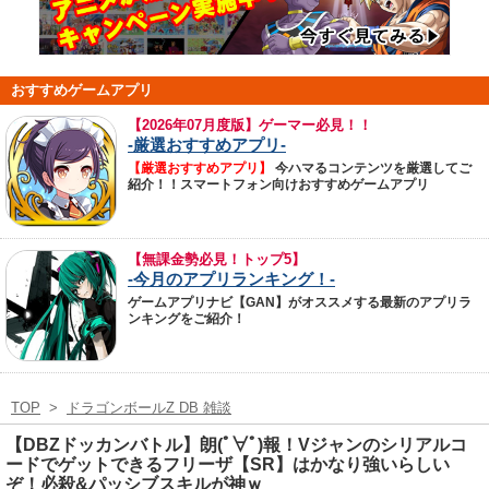
おすすめゲームアプリ
【
2026年07月度版】ゲーマー必見！！
-厳選おすすめアプリ-
【厳選おすすめアプリ】
今ハマるコンテンツを厳選してご
紹介！！スマートフォン向けおすすめゲームアプリ
【無課金勢必見！トップ5】
-今月のアプリランキング！-
ゲームアプリナビ【GAN】がオススメする最新のアプリラ
ンキングをご紹介！
TOP
>
ドラゴンボールZ DB 雑談
【DBZドッカンバトル】朗(ﾟ∀ﾟ)報！Vジャンのシリアルコ
ードでゲットできるフリーザ【SR】はかなり強いらしい
ぞ！必殺&パッシブスキルが神ｗ