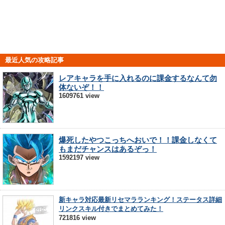
最近人気の攻略記事
レアキャラを手に入れるのに課金するなんて勿
体ないぞ！！
1609761 view
爆死したやつこっちへおいで！！課金しなくて
もまだチャンスはあるぞっ！
1592197 view
新キャラ対応最新リセマラランキング！ステータス詳細
リンクスキル付きでまとめてみた！
721816 view