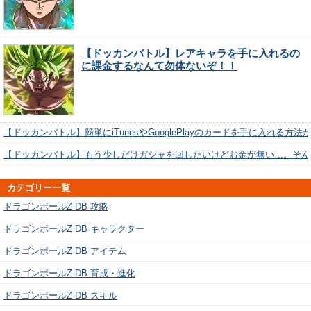
【ドッカンバトル】レアキャラを手に入れるの
に課金するなんて勿体ないぞ！！
【ドッカンバトル】簡単にiTunesやGooglePlayのカードを手に入れる方法
【ドッカンバトル】もう少しだけガシャを回したいけどお金が無い…。そん
カテゴリー一覧
ドラゴンボールZ DB 攻略
ドラゴンボールZ DB キャラクター
ドラゴンボールZ DB アイテム
ドラゴンボールZ DB 育成・進化
ドラゴンボールZ DB スキル