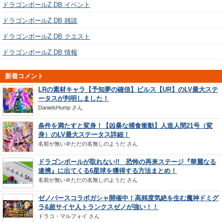
ドラゴンボールZ DB イベント
ドラゴンボールZ DB 雑談
ドラゴンボールZ DB クエスト
ドラゴンボールZ DB 情報
新着コメント
LRの素材キャラ【予知夢の確信】ビルス【UR】のLV最大ステ
ータスが判明しました！
DanielsHump
さん
条件を満たすと変身！【凶暴な捕食衝動】人造人間21号（変
身）のLV最大ステータス詳細！
名前が無い＠ただの名無しのようだ
さん
ドラゴンボールが取れない!! 恐怖の再来ステージ『華麗なる
連携』に出てくる6星球を獲得する方法まとめ！
名前が無い＠ただの名無しのようだ
さん
ゼノバースコラボガシャ開催中！高頻度気絶を生む魔神ドミグ
ラ&超サイヤ人トランクスゼノが強い！！
ドラコ・マルフォイ
さん