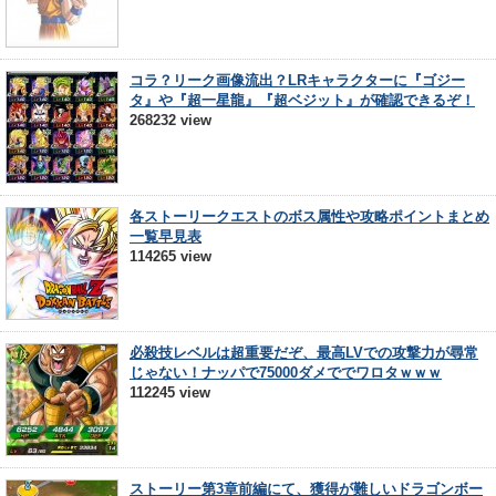
コラ？リーク画像流出？LRキャラクターに『ゴジー
タ』や『超一星龍』『超ベジット』が確認できるぞ！
268232 view
各ストーリークエストのボス属性や攻略ポイントまとめ
一覧早見表
114265 view
必殺技レベルは超重要だぞ、最高LVでの攻撃力が尋常
じゃない！ナッパで75000ダメででワロタｗｗｗ
112245 view
ストーリー第3章前編にて、獲得が難しいドラゴンボー