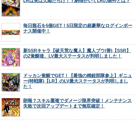
LRは実は欠陥だらけ！？納得がいくLRの条件とは？
毎日龍石を5個GET！5日限定の超豪華なログインボー
ナス開催中！
新SSRキャラ【破天荒な魔人】魔人ブウ(善)【SSR】
のZ覚醒後、LV最大ステータスが判明しました！
ドッカン覚醒でGET！【最強の精鋭部隊参上】ギニュ
ー(特戦隊)【LR】のLV最大ステータスが判明しまし
た！
朗報？スキル重複でダメージ限界突破！メンテナンス
失敗で次回アップデートまで無双確定！