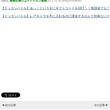
1001:
最新記事だよ!!ドッカン速報
23:2:22 ID:dragondokkan
【ドッカンバトル】あっ！というまにギフトコードをGET！！無課金でも
【ドッカンバトル】レアキャラを手に入れるのに課金するなんて勿体ないぞ
◀ 前の記事
次の記事 ▶