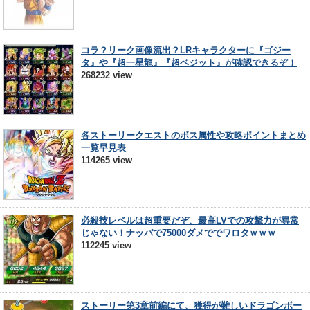
コラ？リーク画像流出？LRキャラクターに『ゴジー
タ』や『超一星龍』『超ベジット』が確認できるぞ！
268232 view
各ストーリークエストのボス属性や攻略ポイントまとめ
一覧早見表
114265 view
必殺技レベルは超重要だぞ、最高LVでの攻撃力が尋常
じゃない！ナッパで75000ダメででワロタｗｗｗ
112245 view
ストーリー第3章前編にて、獲得が難しいドラゴンボー