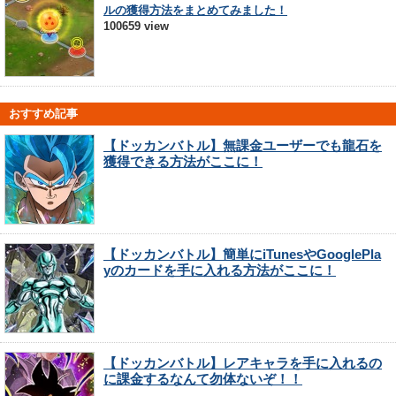
ルの獲得方法をまとめてみました！
100659 view
おすすめ記事
【ドッカンバトル】無課金ユーザーでも龍石を
獲得できる方法がここに！
【ドッカンバトル】簡単にiTunesやGooglePla
yのカードを手に入れる方法がここに！
【ドッカンバトル】レアキャラを手に入れるの
に課金するなんて勿体ないぞ！！