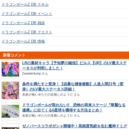
ドラゴンボールZ DB スキル
ドラゴンボールZ DB イベント
ドラゴンボールZ DB 雑談
ドラゴンボールZ DB クエスト
ドラゴンボールZ DB 情報
新着コメント
LRの素材キャラ【予知夢の確信】ビルス【UR】のLV最大ステ
ータスが判明しました！
DanielsHump
さん
条件を満たすと変身！【凶暴な捕食衝動】人造人間21号（変
身）のLV最大ステータス詳細！
名前が無い＠ただの名無しのようだ
さん
ドラゴンボールが取れない!! 恐怖の再来ステージ『華麗なる
連携』に出てくる6星球を獲得する方法まとめ！
名前が無い＠ただの名無しのようだ
さん
ゼノバースコラボガシャ開催中！高頻度気絶を生む魔神ドミグ