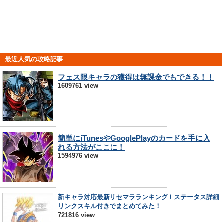
最近人気の攻略記事
フェス限キャラの獲得は無課金でもできる！！
1609761 view
簡単にiTunesやGooglePlayのカードを手に入
れる方法がここに！
1594976 view
新キャラ対応最新リセマラランキング！ステータス詳細
リンクスキル付きでまとめてみた！
721816 view