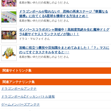
名前が無い＠ただの名無しのようだ
さん
ドラゴンボールが取れない!! 恐怖の再来ステージ『華麗なる
連携』に出てくる6星球を獲得する方法まとめ！
名前が無い＠ただの名無しのようだ
さん
ゼノバースコラボガシャ開催中！高頻度気絶を生む魔神ドミグ
ラ&超サイヤ人トランクスゼノが強い！！
ドラコ・マルフォイ
さん
攻略に役立つ裏技や豆知識をまとめてみました！「？」マスに
のってすぐタスクキルをすると･･･
名前が無い＠ただの名無しのようだ
さん
関連サイトリンク集
関連アンテナリンク集
ドラゴンボールアンテナ
ドラゴンボールZドッカンバトル速報
ゲームメンバーズアンテナ