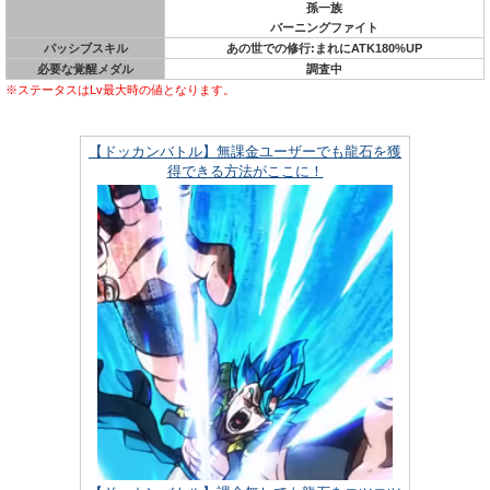
孫一族
バーニングファイト
パッシブスキル
あの世での修行:まれにATK180%UP
必要な覚醒メダル
調査中
※ステータスはLv最大時の値となります。
【ドッカンバトル】無課金ユーザーでも龍石を獲
得できる方法がここに！