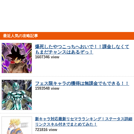
最近人気の攻略記事
爆死したやつこっちへおいで！！課金しなくて
もまだチャンスはあるぞっ！
1607346 view
フェス限キャラの獲得は無課金でもできる！！
1593548 view
新キャラ対応最新リセマラランキング！ステータス詳細
リンクスキル付きでまとめてみた！
721816 view