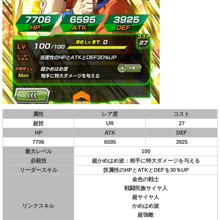
属性
レア度
コスト
超技
UR
27
HP
ATK
DEF
7706
6595
3925
最大レベル
100
必殺技
超かめはめ波：相手に特大ダメージを与える
リーダースキル
技属性のHPとATKとDEFを30％UP
金色の戦士
戦闘民族サイヤ人
超サイヤ人
リンクスキル
かめはめ波
超強敵