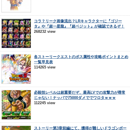
コラ？リーク画像流出？LRキャラクターに『ゴジー
タ』や『超一星龍』『超ベジット』が確認できるぞ！
268232 view
各ストーリークエストのボス属性や攻略ポイントまとめ
一覧早見表
114265 view
必殺技レベルは超重要だぞ、最高LVでの攻撃力が尋常
じゃない！ナッパで75000ダメででワロタｗｗｗ
112245 view
ストーリー第3章前編にて、獲得が難しいドラゴンボー