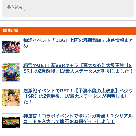
関連記事
物語イベント「DBGT 七匹の邪悪龍編」攻略情報まと
め
秘宝でGET！新SSRキャラ【寛大な心】大界王神【S
SR】のZ覚醒後、LV最大ステータスが判明しました！
超激戦イベントでGET！【予測不能の太鼓腹】ベクウ
【SR】のZ覚醒後、LV最大ステータスが判明しまし
た！
神運営！コラボイベントでポルンガ降臨！？シリアル
コードを入力して龍石を33個ゲットしよう！