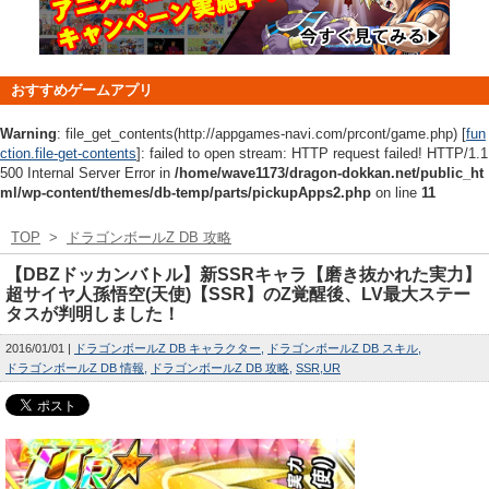
おすすめゲームアプリ
Warning
: file_get_contents(http://appgames-navi.com/prcont/game.php) [
fun
ction.file-get-contents
]: failed to open stream: HTTP request failed! HTTP/1.1
500 Internal Server Error in
/home/wave1173/dragon-dokkan.net/public_ht
ml/wp-content/themes/db-temp/parts/pickupApps2.php
on line
11
TOP
>
ドラゴンボールZ DB 攻略
【DBZドッカンバトル】新SSRキャラ【磨き抜かれた実力】
超サイヤ人孫悟空(天使)【SSR】のZ覚醒後、LV最大ステー
タスが判明しました！
2016/01/01
ドラゴンボールZ DB キャラクター
ドラゴンボールZ DB スキル
ドラゴンボールZ DB 情報
ドラゴンボールZ DB 攻略
SSR
UR