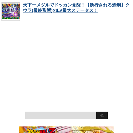
天下一メダルでドッカン覚醒！【断行される処刑】ク
ウラ(最終形態)のLV最大ステータス！