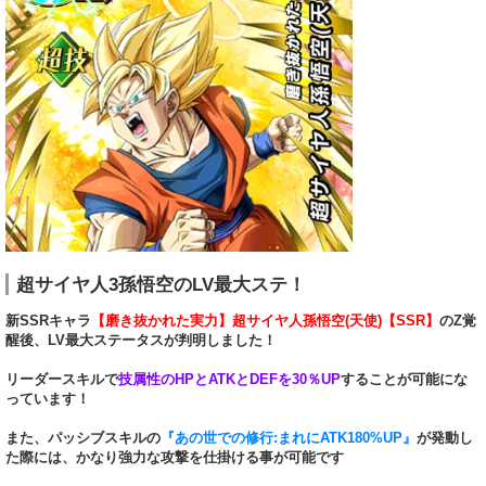
超サイヤ人3孫悟空のLV最大ステ！
新SSRキャラ
【磨き抜かれた実力】超サイヤ人孫悟空(天使)【SSR】
のZ覚
醒後、LV最大ステータスが判明しました！
リーダースキルで
技属性のHPとATKとDEFを30％UP
することが可能にな
っています！
また、パッシブスキルの
『あの世での修行:まれにATK180%UP』
が発動し
た際には、かなり強力な攻撃を仕掛ける事が可能です