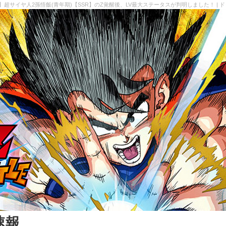
】超サイヤ人2孫悟飯(青年期)【SSR】のZ覚醒後、LV最大ステータスが判明しました！ | 
速報