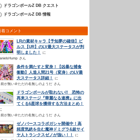
ドラゴンボールZ DB クエスト
ドラゴンボールZ DB 情報
新着コメント
LRの素材キャラ【予知夢の確信】ビ
ルス【UR】のLV最大ステータスが判
明しました！
anielsHump
さん
条件を満たすと変身！【凶暴な捕食
衝動】人造人間21号（変身）のLV最
大ステータス詳細！
名前が無い＠ただの名無しのようだ
さん
ドラゴンボールが取れない!! 恐怖の
再来ステージ『華麗なる連携』に出
てくる6星球を獲得する方法まとめ！
名前が無い＠ただの名無しのようだ
さん
ゼノバースコラボガシャ開催中！高
頻度気絶を生む魔神ドミグラ&超サイ
ヤ人トランクスゼノが強い！！