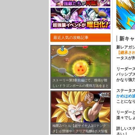
最近人気の攻略記事
新キャ
新レアガ
【継承され
ータスが
リーダー
パッシブ
かなり強
ストーリー第3章前編にて、獲得が難
しいドラゴンボールの獲得方法をまと
ステータ
めてみました！
かめはめ
ことになり
リーダー
楽々でし
極限Zバトル【超サイヤ人3ゴテンク
詳しいス
ス】が開催中！クリア報酬&ボス情報
さい！