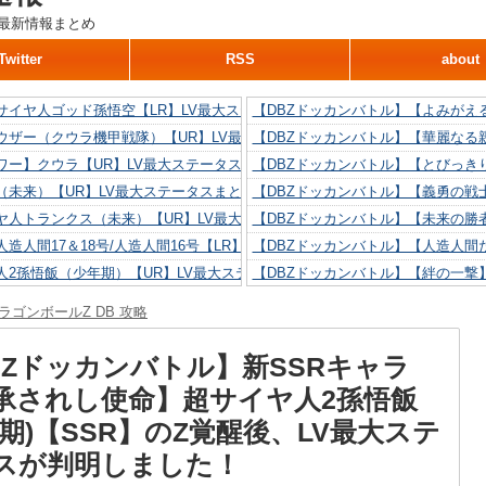
最新情報まとめ
Twitter
RSS
about
サイヤ人ゴッド孫悟空【LR】LV最大ステータスまとめ！
【DBZドッカンバトル】【よみがえ
ウザー（クウラ機甲戦隊）【UR】LV最大ステータスまとめ！
【DBZドッカンバトル】【華麗なる
ワー】クウラ【UR】LV最大ステータスまとめ！
【DBZドッカンバトル】【とびっき
（未来）【UR】LV最大ステータスまとめ！
【DBZドッカンバトル】【義勇の戦
ヤ人トランクス（未来）【UR】LV最大ステータスまとめ！
【DBZドッカンバトル】【未来の勝
造人間17＆18号/人造人間16号【LR】LV最大ステータスまとめ！
【DBZドッカンバトル】【人造人間た
人2孫悟飯（少年期）【UR】LV最大ステータスまとめ！
【DBZドッカンバトル】【絆の一撃
造人間18号【UR】LV最大ステータスまとめ！
【DBZドッカンバトル】【抗い続け
ラゴンボールZ DB 攻略
リリン【UR】LV最大ステータスまとめ！
【DBZドッカンバトル】【技巧とひ
人間16号【UR】LV最大ステータスまとめ！
【DBZドッカンバトル】【新たに得
BZドッカンバトル】新SSRキャラ
承されし使命】超サイヤ人2孫悟飯
年期)【SSR】のZ覚醒後、LV最大ステ
スが判明しました！