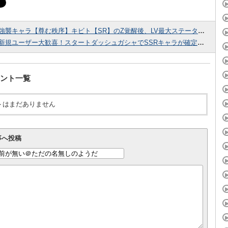
強襲キャラ【尊む秩序】キビト【SR】のZ覚醒後、LV最大ステータスが判明しました！
新規ユーザー大歓喜！スタートダッシュガシャでSSRキャラが確定で手に入るぞ！
ント一覧
トはまだありません
事へ投稿