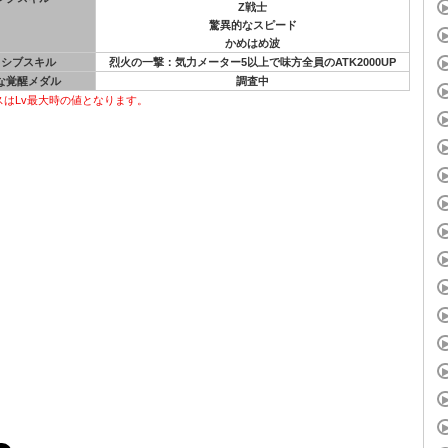
Z戦士
驚異的なスピード
かめはめ波
ッシブスキル
烈火の一撃：気力メーター5以上で味方全員のATK2000UP
な覚醒メダル
調査中
スはLv最大時の値となります。