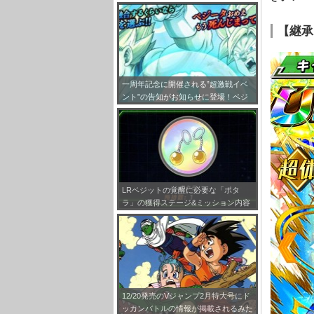
まとめ
【継承
一周年記念に開催される”超激戦イベ
ント”の告知がお知らせに登場！ベジ
ータと孫悟空のフュージョンが決定し
ました！
LRベジットの覚醒に必要な「ポタ
ラ」の獲得ステージ&ミッション内容
まとめ！
12/20発売のVジャンプ2月特大号にド
ッカンバトルの情報が掲載されるみた