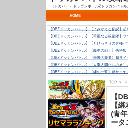
（ドカバト）ドラゴンボールZドッカンバトル
HOME
【DBZドッカンバトル】【よみがえる伝説】超
【DBZドッカンバトル】【華麗なる親衛隊】サ
【DBZドッカンバトル】【とびっきりの究極パ
【DBZドッカンバトル】【義勇の戦士】孫悟飯
【DBZドッカンバトル】【未来の勝者】超サイ
【DBZドッカンバトル】【人造人間たちの旅】人
【DBZドッカンバトル】【絆の一撃】超サイヤ
【DBZドッカンバトル】【抗い続ける精神力】人
TOP
>
ド
【DBZドッカンバトル】【技巧とひらめき】ク
【DBZドッカンバトル】【新たに得た好機】人造
【D
【継
(青
ータ