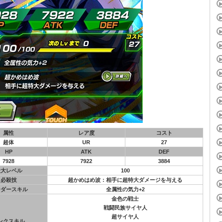
属性
レア度
コスト
超体
UR
27
HP
ATK
DEF
7928
7922
3884
最大レベル
100
必殺技
超かめはめ波：相手に超特大ダメージを与える
ーダースキル
全属性の気力+2
金色の戦士
戦闘民族サイヤ人
超サイヤ人
ンクスキル