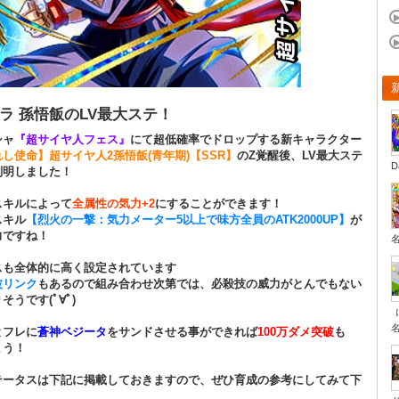
ラ 孫悟飯のLV最大ステ！
シャ
『超サイヤ人フェス』
にて超低確率でドロップする新キャラクター
し使命】超サイヤ人2孫悟飯(青年期)【SSR】
のZ覚醒後、LV最大ステ
D
判明しました！
スキルによって
全属性の気力+2
にすることができます！
スキル
【烈火の一撃：気力メーター5以上で味方全員のATK2000UP】
が
力ですね！
スも全体的に高く設定されています
波リンク
もあるので組み合わせ次第では、必殺技の威力がとんでもない
そうです(ﾟ∀ﾟ)
とフレに
蒼神ベジータ
をサンドさせる事ができれば
100万ダメ突破
も
ょう！
テータスは下記に掲載しておきますので、ぜひ育成の参考にしてみて下