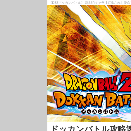
【DBZドッカンバトル】 新SSRキャラ【継承されし使命
ドッカンバトル攻略