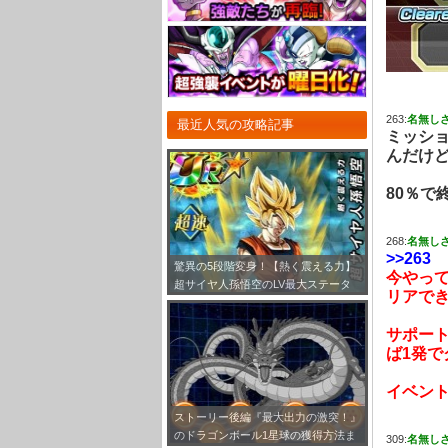
263:
名無し
最近人気の攻略記事
ミッシ
んだけ
80％で
268:
名無し
>>263
驚異の5段階変身！【熱く震える力】
今やって
超サイヤ人孫悟空のLV最大ステータ
リアで
ス！
サポー
ば1発で
イベント
ストーリー後編『最大出力の激突！』
のドラゴンボール1星球の獲得方法ま
309:
名無し