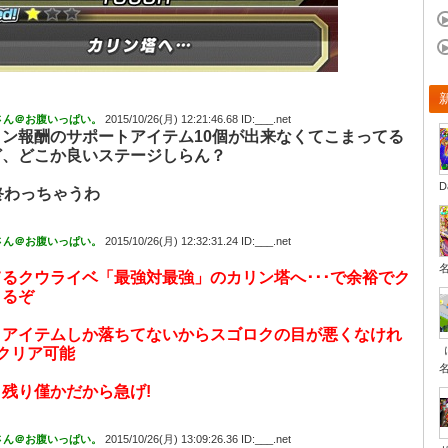
さん＠お腹いっぱい。
2015/10/26(月) 12:21:46.68 ID:___.net
ョン報酬のサポートアイテム10個が出来なくてこまってる
ど、どこか良いステージしらん？
D
終わっちゃうわ
さん＠お腹いっぱい。
2015/10/26(月) 12:32:31.24 ID:___.net
るクウライベ「最強対最強」のカリン塔へ･･･で余裕でク
きるぞ
トアイテムしか落ちてないからスゴロクの目が悪くなけれ
クリア可能
残り僅かだから急げ!
さん＠お腹いっぱい。
2015/10/26(月) 13:09:26.36 ID:___.net