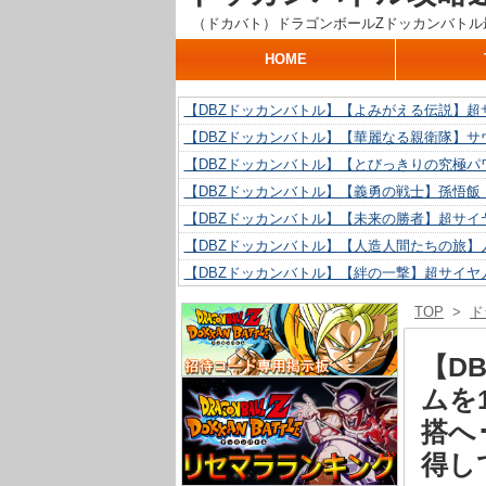
（ドカバト）ドラゴンボールZドッカンバトル
HOME
【DBZドッカンバトル】【よみがえる伝説】超
【DBZドッカンバトル】【華麗なる親衛隊】サ
【DBZドッカンバトル】【とびっきりの究極パ
【DBZドッカンバトル】【義勇の戦士】孫悟飯
【DBZドッカンバトル】【未来の勝者】超サイ
【DBZドッカンバトル】【人造人間たちの旅】人
【DBZドッカンバトル】【絆の一撃】超サイヤ
【DBZドッカンバトル】【抗い続ける精神力】人
TOP
>
ド
【DBZドッカンバトル】【技巧とひらめき】ク
【DBZドッカンバトル】【新たに得た好機】人造
【D
ムを
搭へ
得し