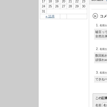
17
18
19
20
21
22
23
24
25
26
27
28
29
30
31
コメ
« 11月
名前
嘘言っ
全然出
名前
数回粘
頑張れw
名前
できね
この記
名前