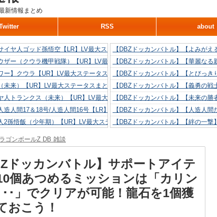
最新情報まとめ
Twitter
RSS
about
サイヤ人ゴッド孫悟空【LR】LV最大ステータスまとめ！
【DBZドッカンバトル】【よみがえ
ウザー（クウラ機甲戦隊）【UR】LV最大ステータスまとめ！
【DBZドッカンバトル】【華麗なる
ワー】クウラ【UR】LV最大ステータスまとめ！
【DBZドッカンバトル】【とびっき
（未来）【UR】LV最大ステータスまとめ！
【DBZドッカンバトル】【義勇の戦
ヤ人トランクス（未来）【UR】LV最大ステータスまとめ！
【DBZドッカンバトル】【未来の勝
造人間17＆18号/人造人間16号【LR】LV最大ステータスまとめ！
【DBZドッカンバトル】【人造人間た
人2孫悟飯（少年期）【UR】LV最大ステータスまとめ！
【DBZドッカンバトル】【絆の一撃
造人間18号【UR】LV最大ステータスまとめ！
【DBZドッカンバトル】【抗い続け
ラゴンボールZ DB 雑談
リリン【UR】LV最大ステータスまとめ！
【DBZドッカンバトル】【技巧とひ
人間16号【UR】LV最大ステータスまとめ！
【DBZドッカンバトル】【新たに得
BZドッカンバトル】サポートアイテ
10個あつめるミッションは「カリン
･･･」でクリアが可能！龍石を1個獲
ておこう！