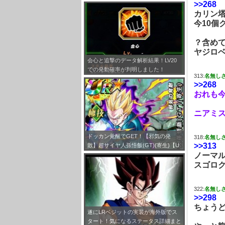
とめ！
>>268
カリン
今10個
？含めて
ヤジロ
会心と追撃のデータ解析結果！LV20
での発動確率が判明しました！
313:
名無し
>>268
おれも
ニアミス
ドッカン覚醒でGET！【邪気の発
318:
名無し
>>313
散】超サイヤ人孫悟飯(GT)(寄生)【U
ノーマ
R】のLV最大ステータスが判明しまし
た！
スゴロ
322:
名無し
>>298
ちょう
遂にLRベジットの実装が海外版でス
タート！気になるステータス詳細まと