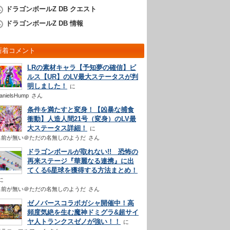
ドラゴンボールZ DB クエスト
ドラゴンボールZ DB 情報
新着コメント
LRの素材キャラ【予知夢の確信】ビ
ルス【UR】のLV最大ステータスが判
明しました！
anielsHump
さん
条件を満たすと変身！【凶暴な捕食
衝動】人造人間21号（変身）のLV最
大ステータス詳細！
名前が無い＠ただの名無しのようだ
さん
ドラゴンボールが取れない!! 恐怖の
再来ステージ『華麗なる連携』に出
てくる6星球を獲得する方法まとめ！
名前が無い＠ただの名無しのようだ
さん
ゼノバースコラボガシャ開催中！高
頻度気絶を生む魔神ドミグラ&超サイ
ヤ人トランクスゼノが強い！！