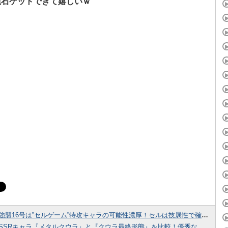
龍石ゲットできて嬉しいｗ
強襲16号は”セルゲーム”特攻キャラの可能性濃厚！セルは技属性で確定だろうな！
SSRキャラ『メタルクウラ』と『クウラ最終形態』を比較！優秀なカードはどちらか調べてみた結果！