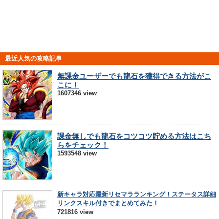
最近人気の攻略記事
無課金ユーザーでも龍石を獲得できる方法がこ
こに！
1607346 view
課金無しでも龍石をコツコツ貯める方法はこち
らをチェック！
1593548 view
新キャラ対応最新リセマラランキング！ステータス詳細
リンクスキル付きでまとめてみた！
721816 view