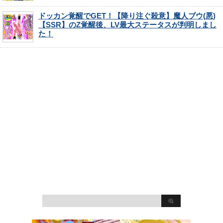
ドッカン覚醒でGET！【降り注ぐ殺意】魔人ブウ(悪)
【SSR】のZ覚醒後、LV最大ステータスが判明しまし
た！