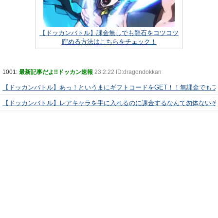
【ドッカンバトル】課金無しでも龍石をコツコツ
貯める方法はこちらをチェック！
1001:
最新記事だよ!!ドッカン速報
23:2:22 ID:dragondokkan
【ドッカンバトル】あっ！というまにギフトコードをGET！！無課金でも
【ドッカンバトル】レアキャラを手に入れるのに課金するなんて勿体ないぞ