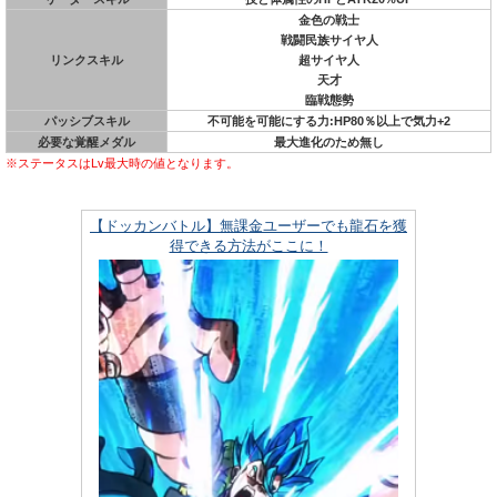
金色の戦士
戦闘民族サイヤ人
リンクスキル
超サイヤ人
天才
臨戦態勢
パッシブスキル
不可能を可能にする力:HP80％以上で気力+2
必要な覚醒メダル
最大進化のため無し
※ステータスはLv最大時の値となります。
【ドッカンバトル】無課金ユーザーでも龍石を獲
得できる方法がここに！