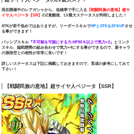
現在開催中のレアガシャから、低確率で手に入る
【戦闘民族の意地】超サ
イヤ人ベジータ【SR】
のZ覚醒後、LV最大ステータスが判明しました！
ATKが若干低めではありますが、リーダースキルで
HPとATKを20％UP
させ
る事ができます！
パッシブスキル
『不可能を可能にする力:HP80％以上で気力+2』
とリンク
スキル、臨戦態勢の組み合わせで気力+4にする事ができるので、新キャラ
の孫悟空との相性が非常に良いです！
詳しいステータスは下記に掲載しておきますので、育成の参考にしてみて
下さい！
【戦闘民族の意地】超サイヤ人ベジータ【SSR】