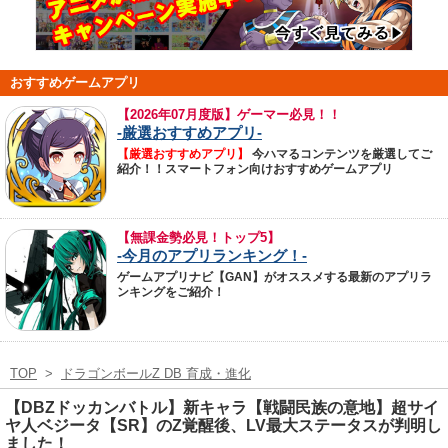
おすすめゲームアプリ
【
2026年07月度版】ゲーマー必見！！
-厳選おすすめアプリ-
【厳選おすすめアプリ】
今ハマるコンテンツを厳選してご
紹介！！スマートフォン向けおすすめゲームアプリ
【無課金勢必見！トップ5】
-今月のアプリランキング！-
ゲームアプリナビ【GAN】がオススメする最新のアプリラ
ンキングをご紹介！
TOP
>
ドラゴンボールZ DB 育成・進化
【DBZドッカンバトル】新キャラ【戦闘民族の意地】超サイ
ヤ人ベジータ【SR】のZ覚醒後、LV最大ステータスが判明し
ました！