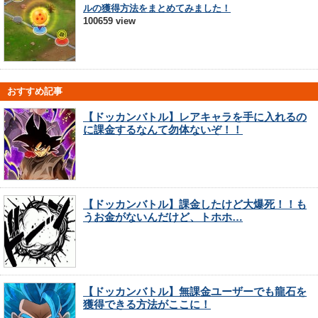
ルの獲得方法をまとめてみました！
100659 view
おすすめ記事
【ドッカンバトル】レアキャラを手に入れるの
に課金するなんて勿体ないぞ！！
【ドッカンバトル】課金したけど大爆死！！も
うお金がないんだけど、トホホ…
【ドッカンバトル】無課金ユーザーでも龍石を
獲得できる方法がここに！