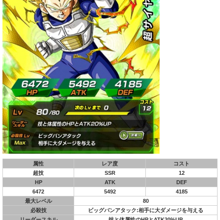
属性
レア度
コスト
超技
SSR
12
HP
ATK
DEF
6472
5492
4185
最大レベル
80
必殺技
ビッグバンアタック:相手に大ダメージを与える
リーダースキル
技と体属性のHPとATK20%UP