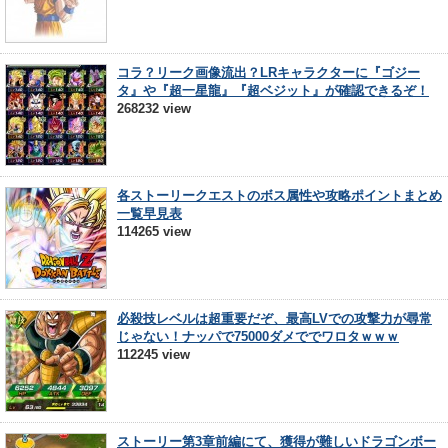
コラ？リーク画像流出？LRキャラクターに『ゴジー
タ』や『超一星龍』『超ベジット』が確認できるぞ！
268232 view
各ストーリークエストのボス属性や攻略ポイントまとめ
一覧早見表
114265 view
必殺技レベルは超重要だぞ、最高LVでの攻撃力が尋常
じゃない！ナッパで75000ダメででワロタｗｗｗ
112245 view
ストーリー第3章前編にて、獲得が難しいドラゴンボー