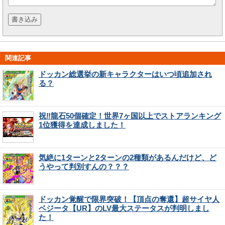
関連記事
ドッカン総選挙の新キャラクターはいつ頃追加され
る？
祝‼龍石50個確定！世界7ヶ国以上でストアランキング
1位獲得を達成しました！
気絶に1ターンと2ターンの2種類があるんだけど、ど
うやって判別すんの？？？
ドッカン覚醒で限界突破！【頂点の奪還】超サイヤ人
ベジータ【UR】のLV最大ステータスが判明しまし
た！