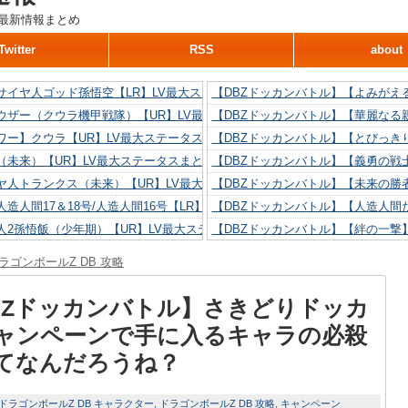
最新情報まとめ
Twitter
RSS
about
サイヤ人ゴッド孫悟空【LR】LV最大ステータスまとめ！
【DBZドッカンバトル】【よみがえ
ウザー（クウラ機甲戦隊）【UR】LV最大ステータスまとめ！
【DBZドッカンバトル】【華麗なる
ワー】クウラ【UR】LV最大ステータスまとめ！
【DBZドッカンバトル】【とびっき
（未来）【UR】LV最大ステータスまとめ！
【DBZドッカンバトル】【義勇の戦
ヤ人トランクス（未来）【UR】LV最大ステータスまとめ！
【DBZドッカンバトル】【未来の勝
造人間17＆18号/人造人間16号【LR】LV最大ステータスまとめ！
【DBZドッカンバトル】【人造人間た
人2孫悟飯（少年期）【UR】LV最大ステータスまとめ！
【DBZドッカンバトル】【絆の一撃
造人間18号【UR】LV最大ステータスまとめ！
【DBZドッカンバトル】【抗い続け
ラゴンボールZ DB 攻略
リリン【UR】LV最大ステータスまとめ！
【DBZドッカンバトル】【技巧とひ
人間16号【UR】LV最大ステータスまとめ！
【DBZドッカンバトル】【新たに得
BZドッカンバトル】さきどりドッカ
ャンペーンで手に入るキャラの必殺
てなんだろうね？
ドラゴンボールZ DB キャラクター
ドラゴンボールZ DB 攻略
キャンペーン