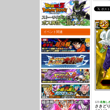
イベント関連
123:
名無し
さきど