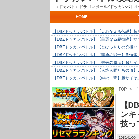
（ドカバト）ドラゴンボールZドッカンバトル
HOME
【DBZドッカンバトル】【よみがえる伝説】超
【DBZドッカンバトル】【華麗なる親衛隊】サ
【DBZドッカンバトル】【とびっきりの究極パ
【DBZドッカンバトル】【義勇の戦士】孫悟飯
【DBZドッカンバトル】【未来の勝者】超サイ
【DBZドッカンバトル】【人造人間たちの旅】人
【DBZドッカンバトル】【絆の一撃】超サイヤ
【DBZドッカンバトル】【抗い続ける精神力】人
TOP
>
ド
【DBZドッカンバトル】【技巧とひらめき】ク
【DBZドッカンバトル】【新たに得た好機】人造
【D
ンキ
技っ
2015/01/08