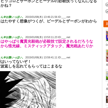
、ピッコロとザーボンとビーデルの必殺技ってなんになる
うかね？
さん＠お腹いっぱい。
2015/01/08(木) 13:46:21.56 ID:___.net
ロはたやすく想像がつくが、ビーデルとザーボンがわから
さん＠お腹いっぱい。
2015/01/08(木) 13:53:11.23 ID:___.net
ロはやっぱり魔貫光殺砲が必殺技で設定されるだろうな
D
目から怪光線、ミスティックアタック、魔光砲あたりか
さん＠お腹いっぱい。
2015/01/08(木) 13:59:41.11 ID:___.net
がはいってないぞ！
封波返しを忘れてもらってはこまるな