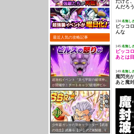
だけど
んだろ
134:
名無し
ピッコ
んな
最近人気の攻略記事
145:
名無し
ピッコ
あとは
149:
名無し
魔閃光
超激戦イベント『第七宇宙の破壊神』
あと魔
が開催中！チートキャラ”破壊神ビル
ス”をドッカン覚醒させよう！
少年篇ガシャの新キャラクター【武道
の信念】武泰斗【SR】のZ覚醒後、L