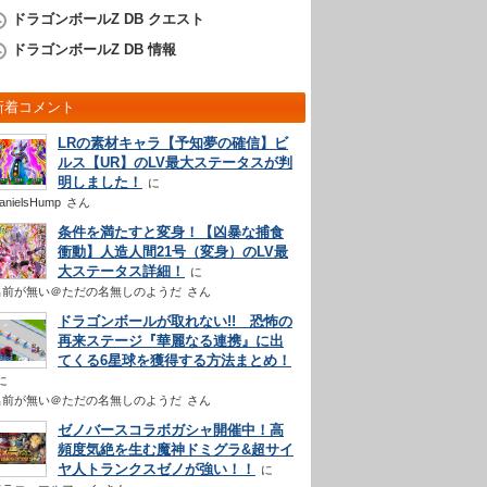
ドラゴンボールZ DB クエスト
ドラゴンボールZ DB 情報
新着コメント
LRの素材キャラ【予知夢の確信】ビ
ルス【UR】のLV最大ステータスが判
明しました！
anielsHump
さん
条件を満たすと変身！【凶暴な捕食
衝動】人造人間21号（変身）のLV最
大ステータス詳細！
名前が無い＠ただの名無しのようだ
さん
ドラゴンボールが取れない!! 恐怖の
再来ステージ『華麗なる連携』に出
てくる6星球を獲得する方法まとめ！
名前が無い＠ただの名無しのようだ
さん
ゼノバースコラボガシャ開催中！高
頻度気絶を生む魔神ドミグラ&超サイ
ヤ人トランクスゼノが強い！！