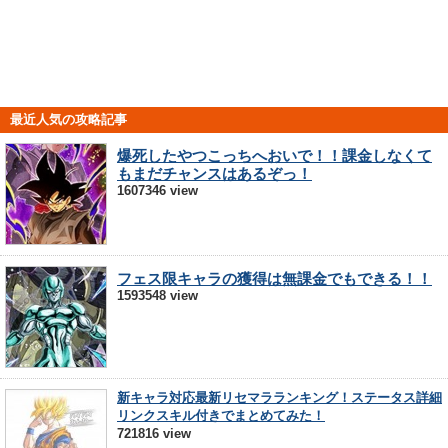
最近人気の攻略記事
爆死したやつこっちへおいで！！課金しなくて
もまだチャンスはあるぞっ！
1607346 view
フェス限キャラの獲得は無課金でもできる！！
1593548 view
新キャラ対応最新リセマラランキング！ステータス詳細
リンクスキル付きでまとめてみた！
721816 view