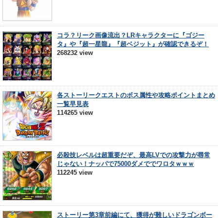
コラ？リーク画像流出？LRキャラクターに『ゴジー
タ』や『超一星龍』『超ベジット』が確認できるぞ！
268232 view
各ストーリークエストのボス属性や攻略ポイントまとめ
一覧早見表
114265 view
必殺技レベルは超重要だぞ、最高LVでの攻撃力が尋常
じゃない！ナッパで75000ダメででワロタｗｗｗ
112245 view
ストーリー第3章前編にて、獲得が難しいドラゴンボー