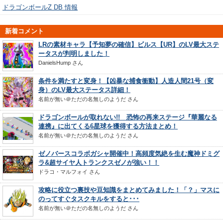
ドラゴンボールZ DB 情報
新着コメント
LRの素材キャラ【予知夢の確信】ビルス【UR】のLV最大ステ
ータスが判明しました！
DanielsHump
さん
条件を満たすと変身！【凶暴な捕食衝動】人造人間21号（変
身）のLV最大ステータス詳細！
名前が無い＠ただの名無しのようだ
さん
ドラゴンボールが取れない!! 恐怖の再来ステージ『華麗なる
連携』に出てくる6星球を獲得する方法まとめ！
名前が無い＠ただの名無しのようだ
さん
ゼノバースコラボガシャ開催中！高頻度気絶を生む魔神ドミグ
ラ&超サイヤ人トランクスゼノが強い！！
ドラコ・マルフォイ
さん
攻略に役立つ裏技や豆知識をまとめてみました！「？」マスに
のってすぐタスクキルをすると･･･
名前が無い＠ただの名無しのようだ
さん