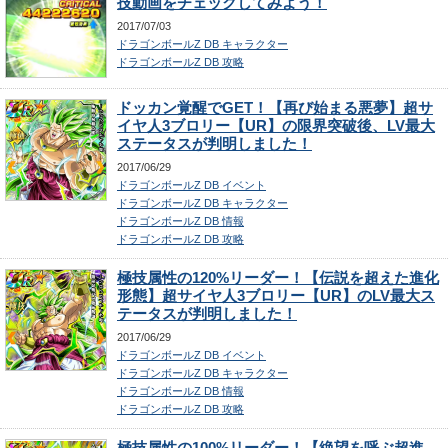
技動画をチェックしてみよう！
2017/07/03
ドラゴンボールZ DB キャラクター
ドラゴンボールZ DB 攻略
ドッカン覚醒でGET！【再び始まる悪夢】超サ
イヤ人3ブロリー【UR】の限界突破後、LV最大
ステータスが判明しました！
2017/06/29
ドラゴンボールZ DB イベント
ドラゴンボールZ DB キャラクター
ドラゴンボールZ DB 情報
ドラゴンボールZ DB 攻略
極技属性の120%リーダー！【伝説を超えた進化
形態】超サイヤ人3ブロリー【UR】のLV最大ス
テータスが判明しました！
2017/06/29
ドラゴンボールZ DB イベント
ドラゴンボールZ DB キャラクター
ドラゴンボールZ DB 情報
ドラゴンボールZ DB 攻略
極技属性の100%リーダー！【絶望を呼ぶ超進