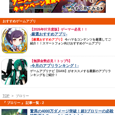
おすすめゲームアプリ
【
2026年07月度版】ゲーマー必見！！
-厳選おすすめアプリ-
【厳選おすすめアプリ】
今ハマるコンテンツを厳選してご
紹介！！スマートフォン向けおすすめゲームアプリ
【無課金勢必見！トップ5】
-今月のアプリランキング！-
ゲームアプリナビ【GAN】がオススメする最新のアプリラ
ンキングをご紹介！
TOP
>
ブロリー
『 ブロリー 』 記事一覧 - 2
驚異の4000万ダメージ突破！超3ブロリーの必殺