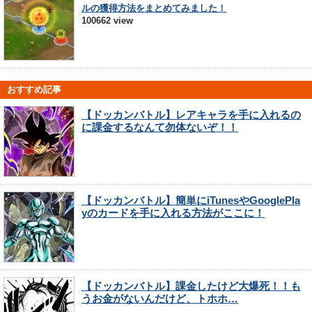
ルの獲得方法をまとめてみました！
100662 view
おすすめ記事
【ドッカンバトル】レアキャラを手に入れるの
に課金するなんて勿体ないぞ！！
【ドッカンバトル】簡単にiTunesやGooglePla
yのカードを手に入れる方法がここに！
【ドッカンバトル】課金したけど大爆死！！も
うお金がないんだけど、トホホ…