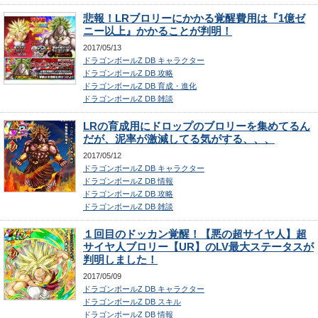
悲報！LRブロリーにかかる覚醒費用は『1億ゼ
ニー以上』かかることが判明！
2017/05/13
ドラゴンボールZ DB キャラクター
ドラゴンボールZ DB 攻略
ドラゴンボールZ DB 育成・進化
ドラゴンボールZ DB 雑談
LRの育成用にドロップのブロリーを集めてるん
だが、泥率が激減してる気がする、、、
2017/05/12
ドラゴンボールZ DB キャラクター
ドラゴンボールZ DB 情報
ドラゴンボールZ DB 攻略
ドラゴンボールZ DB 雑談
１回目のドッカン覚醒！【悪の超サイヤ人】超
サイヤ人ブロリー【UR】のLV最大ステータスが
判明しました！
2017/05/09
ドラゴンボールZ DB キャラクター
ドラゴンボールZ DB スキル
ドラゴンボールZ DB 情報