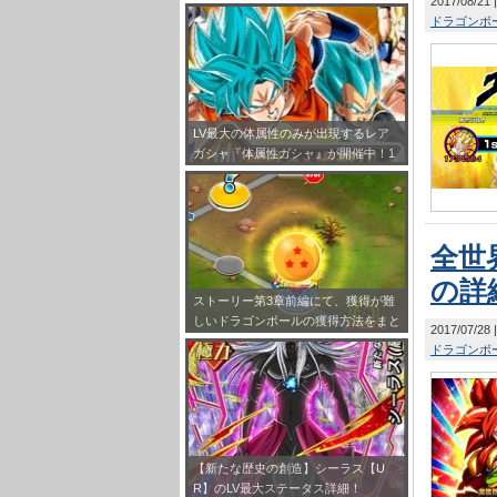
2017/08/21
ス”をドッカン覚醒させよう！
ドラゴンボー
LV最大の体属性のみが出現するレア
ガシャ『体属性ガシャ』が開催中！1
0連で老界王神のオマケ付き！
全世
の詳
ストーリー第3章前編にて、獲得が難
しいドラゴンボールの獲得方法をまと
2017/07/28
めてみました！
ドラゴンボー
【新たな歴史の創造】シーラス【U
R】のLV最大ステータス詳細！