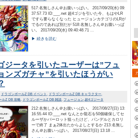
517:名無しさん＠お腹いっぱい。 2017/09/20(水) 09:
37:57.73 ID:___.net 超4ゴジを引いた今、もはやLR
ですら要らなくなった ヒュージョンカテゴリのLRが
でるのであれば別だが 518:名無しさん＠お腹いっぱ
い。 2017/09/20(水) 09:40:48.71 ...
▶ 続きを読む
ゴジータを引いたユーザーは”フュ
ョンズガチャ”を引いたほうがい
？
ドラゴンボールZ DB イベント
ドラゴンボールZ DB キャラクター
ルZ DB 攻略
ドラゴンボールZ DB 雑談
フュージョン
超4ゴジータ
212:名無しさん＠お腹いっぱい。 2017/08/27(日) 13:
16:55.44 ID:___.net なんとか龍石を50個確保してセ
ルーザかバーロット狙ったけど、パンデルとカロリ
ーで終了 まぁ2体出たからよしとするか 213:名無し
さん＠お腹いっぱい。 2017/08/27(日) 13:18 ...