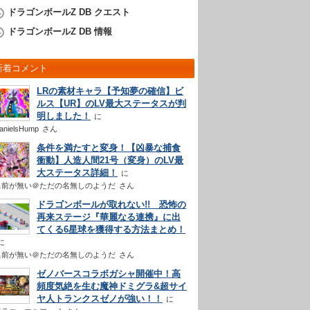
ドラゴンボールZ DB クエスト
ドラゴンボールZ DB 情報
新着コメント
LRの素材キャラ【予知夢の確信】ビ
ルス【UR】のLV最大ステータスが判
明しました！
anielsHump
さん
条件を満たすと変身！【凶暴な捕食
衝動】人造人間21号（変身）のLV最
大ステータス詳細！
名前が無い＠ただの名無しのようだ
さん
ドラゴンボールが取れない!! 恐怖の
再来ステージ『華麗なる連携』に出
てくる6星球を獲得する方法まとめ！
名前が無い＠ただの名無しのようだ
さん
ゼノバースコラボガシャ開催中！高
頻度気絶を生む魔神ドミグラ&超サイ
ヤ人トランクスゼノが強い！！