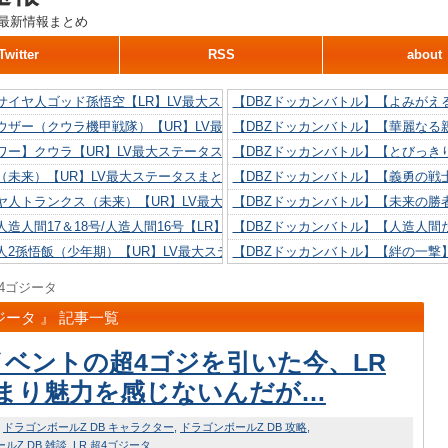
最新情報まとめ
Twitter
RSS
about
サイヤ人ゴッド孫悟空【LR】LV最大ステータスまとめ！
【DBZドッカンバトル】【よみがえ
ウザー（クウラ機甲戦隊）【UR】LV最大ステータスまとめ！
【DBZドッカンバトル】【華麗なる
ワー】クウラ【UR】LV最大ステータスまとめ！
【DBZドッカンバトル】【とびっき
（未来）【UR】LV最大ステータスまとめ！
【DBZドッカンバトル】【義勇の戦
ヤ人トランクス（未来）【UR】LV最大ステータスまとめ！
【DBZドッカンバトル】【未来の勝
造人間17＆18号/人造人間16号【LR】LV最大ステータスまとめ！
【DBZドッカンバトル】【人造人間た
人2孫悟飯（少年期）【UR】LV最大ステータスまとめ！
【DBZドッカンバトル】【絆の一撃
造人間18号【UR】LV最大ステータスまとめ！
【DBZドッカンバトル】【抗い続け
4ゴジータ
リリン【UR】LV最大ステータスまとめ！
【DBZドッカンバトル】【技巧とひ
ジータ 』 記事一覧
人間16号【UR】LV最大ステータスまとめ！
【DBZドッカンバトル】【新たに得
イベントの超4ゴジを引いた今、LR
まり魅力を感じないんだが…
ドラゴンボールZ DB キャラクター
ドラゴンボールZ DB 攻略
ルZ DB 雑談
LR
超4ゴジータ