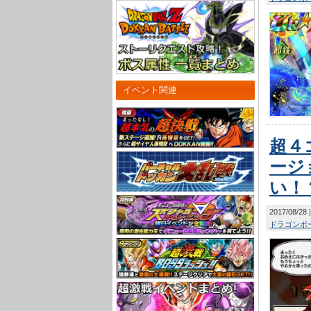
イベント関連
超４
ージ
い！
2017/08/28
ドラゴンボー