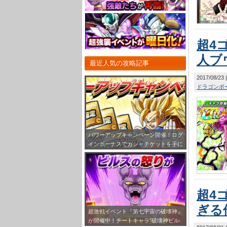
超4
人ブ
最近人気の攻略記事
2017/08/23
ドラゴンボー
パワーアップキャンペーン開催！ログ
インボーナスでガシャチケットを手に
入れよう！
超4
ぎる
超激戦イベント『第七宇宙の破壊神』
が開催中！チートキャラ”破壊神ビル