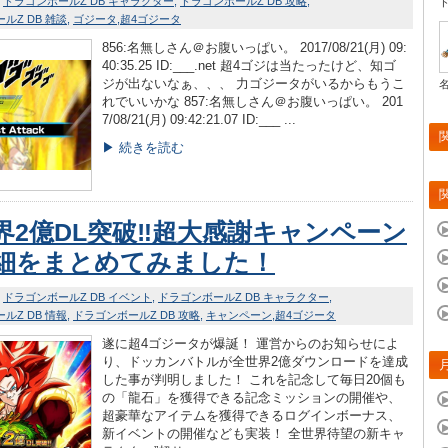
ドラゴンボールZ DB キャラクター
ドラゴンボールZ DB 攻略
ルZ DB 雑談
ゴジータ
超4ゴジータ
856:名無しさん＠お腹いっぱい。 2017/08/21(月) 09:
40:35.25 ID:___.net 超4ゴジは当たったけど、知ゴ
ジが出ないなぁ、、、 力ゴジータがいるからもうこ
れでいいかな 857:名無しさん＠お腹いっぱい。 201
7/08/21(月) 09:42:21.07 ID:___ ...
▶ 続きを読む
界2億DL突破‼超大感謝キャンペーン
細をまとめてみました！
ドラゴンボールZ DB イベント
ドラゴンボールZ DB キャラクター
ルZ DB 情報
ドラゴンボールZ DB 攻略
キャンペーン
超4ゴジータ
遂に超4ゴジータが爆誕！ 運営からのお知らせによ
り、ドッカンバトルが全世界2億ダウンロードを達成
した事が判明しました！ これを記念して毎日20個も
の「龍石」を獲得できる記念ミッションの開催や、
超豪華なアイテムを獲得できるログインボーナス、
新イベントの開催なども実装！ 全世界待望の新キャ