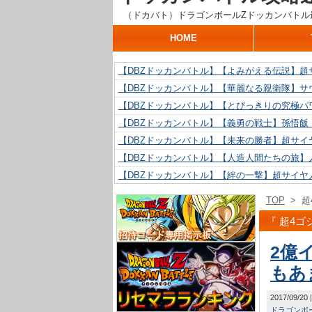
（ドカバト）ドラゴンボールZドッカンバトル
HOME
【DBZドッカンバトル】【よみがえる伝説】超
【DBZドッカンバトル】【華麗なる親衛隊】サ
【DBZドッカンバトル】【とびっきりの究極パ
【DBZドッカンバトル】【義勇の戦士】孫悟飯
【DBZドッカンバトル】【未来の勝者】超サイ
【DBZドッカンバトル】【人造人間たちの旅】人
【DBZドッカンバトル】【絆の一撃】超サイヤ
【DBZドッカンバトル】【抗い続ける精神力】人
TOP
>
超
【DBZドッカンバトル】【技巧とひらめき】ク
『 超4ゴ
【DBZドッカンバトル】【新たに得た好機】人造
2億
もあ
2017/09/20
ドラゴンボー