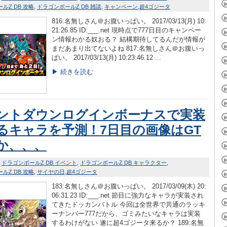
ルZ DB 攻略
ドラゴンボールZ DB 雑談
キャンペーン
超4ゴジータ
816:名無しさん＠お腹いっぱい。 2017/03/13(月) 10:
21:26.85 ID:___.net 現時点で777日目のキャンペー
ン情報わかる奴おる？ 結構期待してるんだが情報が
まだあまり出てないよね 817:名無しさん＠お腹いっ
ぱい。 2017/03/13(月) 10:23:46.12 ...
▶ 続きを読む
ントダウンログインボーナスで実装
るキャラを予測！7日目の画像はGT
か、、、
ドラゴンボールZ DB イベント
ドラゴンボールZ DB キャラクター
ルZ DB 攻略
サイヤの日
超4ゴジータ
183:名無しさん＠お腹いっぱい。 2017/03/09(木) 20:
06:31.23 ID:___.net 節目に強力なキャラが実装され
てきたドッカンバトル 今回は全世界で共通のラッキ
ーナンバー777だから、ゴミみたいなキャラは実装
するわけがない 遂に超4ゴジータ来るか？ 189:名無