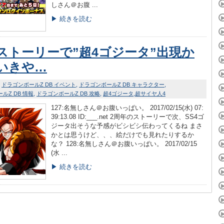
しさん＠お腹 ...
▶ 続きを読む
ストーリーで”超4ゴジータ”出現か
いきや…
ドラゴンボールZ DB イベント
ドラゴンボールZ DB キャラクター
ルZ DB 情報
ドラゴンボールZ DB 攻略
超4ゴジータ
超サイヤ人4
127:名無しさん＠お腹いっぱい。 2017/02/15(水) 07:
39:13.08 ID:___.net 2周年のストーリーで次、SS4ゴ
ジータ出そうな予感がビシビシ伝わってくるね まさ
かとは思うけど、、、絵だけでも見れたりするか
な？ 128:名無しさん＠お腹いっぱい。 2017/02/15
(水 ...
▶ 続きを読む