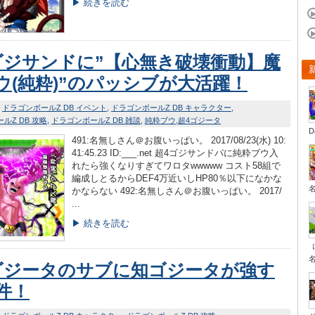
▶ 続きを読む
ゴジサンドに”【心無き破壊衝動】魔
ウ(純粋)”のパッシブが大活躍！
ドラゴンボールZ DB イベント
ドラゴンボールZ DB キャラクター
ルZ DB 攻略
ドラゴンボールZ DB 雑談
純粋ブウ
超4ゴジータ
D
491:名無しさん＠お腹いっぱい。 2017/08/23(水) 10:
41:45.23 ID:___.net 超4ゴジサンドパに純粋ブウ入
れたら強くなりすぎてワロタwwwww コスト58組で
編成しとるからDEF4万近いしHP80％以下になかな
かならない 492:名無しさん＠お腹いっぱい。 2017/
...
▶ 続きを読む
ゴジータのサブに知ゴジータが強す
件！