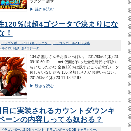
ラクター”超サ ...
▶ 続きを読む
性120％は超4ゴジータで決まりにな
な！
ドラゴンボールZ DB キャラクター
ドラゴンボールZ DB 攻略
ルZ DB 雑談
超4ゴジータ
134:名無しさん＠お腹いっぱい。 2017/05/04(木) 23:
09:10.50 ID:___.net 仮面が作った全色時代は何秒く
らいだったかな 全色120％は残すところ超4ゴジータ
位しかいないだろ 135:名無しさん＠お腹いっぱい。
2017/05/04(木) 23:11:13.42 ID ...
▶ 続きを読む
7日目に実装されるカウントダウンキ
ペーンの内容しってる奴おる？
ドラゴンボールZ DB イベント
ドラゴンボールZ DB キャラクター