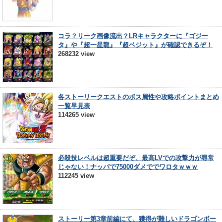
コラ？リーク画像流出？LRキャラクターに『ゴジー
タ』や『超一星龍』『超ベジット』が確認できるぞ！
268232 view
各ストーリークエストのボス属性や攻略ポイントまとめ
一覧早見表
114265 view
必殺技レベルは超重要だぞ、最高LVでの攻撃力が尋常
じゃない！ナッパで75000ダメででワロタｗｗｗ
112245 view
ストーリー第3章前編にて、獲得が難しいドラゴンボー