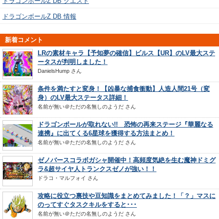
ドラゴンボールZ DB クエスト
ドラゴンボールZ DB 情報
新着コメント
LRの素材キャラ【予知夢の確信】ビルス【UR】のLV最大ステ
ータスが判明しました！
DanielsHump
さん
条件を満たすと変身！【凶暴な捕食衝動】人造人間21号（変
身）のLV最大ステータス詳細！
名前が無い＠ただの名無しのようだ
さん
ドラゴンボールが取れない!! 恐怖の再来ステージ『華麗なる
連携』に出てくる6星球を獲得する方法まとめ！
名前が無い＠ただの名無しのようだ
さん
ゼノバースコラボガシャ開催中！高頻度気絶を生む魔神ドミグ
ラ&超サイヤ人トランクスゼノが強い！！
ドラコ・マルフォイ
さん
攻略に役立つ裏技や豆知識をまとめてみました！「？」マスに
のってすぐタスクキルをすると･･･
名前が無い＠ただの名無しのようだ
さん