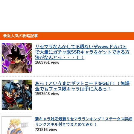
最近人気の攻略記事
リセマラなんかしてる暇ないぞwwwドカバト
で大量にガチャ限SSRキャラをゲットできる方
法がなんとっ・・・！！
1609761 view
あっ！というまにギフトコードをGET！！無課
金でもフェス限キャラは手に入るっ！
1593548 view
新キャラ対応最新リセマラランキング！ステータス詳細
リンクスキル付きでまとめてみた！
721816 view