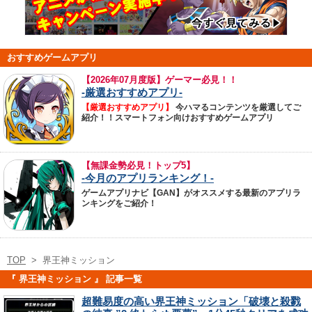
おすすめゲームアプリ
【
2026年07月度版】ゲーマー必見！！
-厳選おすすめアプリ-
【厳選おすすめアプリ】
今ハマるコンテンツを厳選してご
紹介！！スマートフォン向けおすすめゲームアプリ
【無課金勢必見！トップ5】
-今月のアプリランキング！-
ゲームアプリナビ【GAN】がオススメする最新のアプリラ
ンキングをご紹介！
TOP
>
界王神ミッション
『 界王神ミッション 』 記事一覧
超難易度の高い界王神ミッション「破壊と殺戮