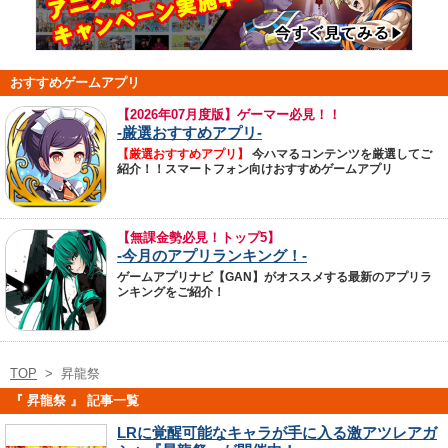
おすすめゲームアプリ
【
2026年07月度版】ゲーマー必見！！
-厳選おすすめアプリ-
【厳選おすすめアプリ】
今ハマるコンテンツを厳選してご
紹介！！スマートフォン向けおすすめゲームアプリ
【無課金勢必見！トップ5】
-今月のアプリランキング！-
ゲームアプリナビ【GAN】がオススメする最新のアプリラ
ンキングをご紹介！
TOP
>
昇龍祭
『 昇龍祭 』 記事一覧
LRに覚醒可能なキャラが手に入る激アツレアガ