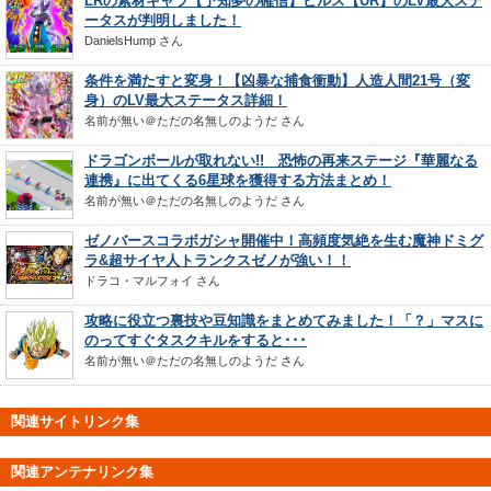
LRの素材キャラ【予知夢の確信】ビルス【UR】のLV最大ステ
ータスが判明しました！
DanielsHump
さん
条件を満たすと変身！【凶暴な捕食衝動】人造人間21号（変
身）のLV最大ステータス詳細！
名前が無い＠ただの名無しのようだ
さん
ドラゴンボールが取れない!! 恐怖の再来ステージ『華麗なる
連携』に出てくる6星球を獲得する方法まとめ！
名前が無い＠ただの名無しのようだ
さん
ゼノバースコラボガシャ開催中！高頻度気絶を生む魔神ドミグ
ラ&超サイヤ人トランクスゼノが強い！！
ドラコ・マルフォイ
さん
攻略に役立つ裏技や豆知識をまとめてみました！「？」マスに
のってすぐタスクキルをすると･･･
名前が無い＠ただの名無しのようだ
さん
関連サイトリンク集
関連アンテナリンク集