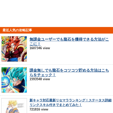
最近人気の攻略記事
無課金ユーザーでも龍石を獲得できる方法がこ
こに！
1607346 view
課金無しでも龍石をコツコツ貯める方法はこち
らをチェック！
1593548 view
新キャラ対応最新リセマラランキング！ステータス詳細
リンクスキル付きでまとめてみた！
721816 view