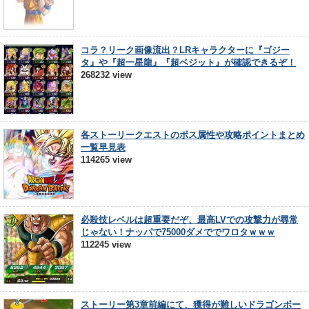
コラ？リーク画像流出？LRキャラクターに『ゴジー
タ』や『超一星龍』『超ベジット』が確認できるぞ！
268232 view
各ストーリークエストのボス属性や攻略ポイントまとめ
一覧早見表
114265 view
必殺技レベルは超重要だぞ、最高LVでの攻撃力が尋常
じゃない！ナッパで75000ダメででワロタｗｗｗ
112245 view
ストーリー第3章前編にて、獲得が難しいドラゴンボー