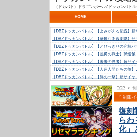
（ドカバト）ドラゴンボールZドッカンバトル
HOME
【DBZドッカンバトル】【よみがえる伝説】超
【DBZドッカンバトル】【華麗なる親衛隊】サ
【DBZドッカンバトル】【とびっきりの究極パ
【DBZドッカンバトル】【義勇の戦士】孫悟飯
【DBZドッカンバトル】【未来の勝者】超サイ
【DBZドッカンバトル】【人造人間たちの旅】人
【DBZドッカンバトル】【絆の一撃】超サイヤ
【DBZドッカンバトル】【抗い続ける精神力】人
TOP
>
制
【DBZドッカンバトル】【技巧とひらめき】ク
『 制限イ
【DBZドッカンバトル】【新たに得た好機】人造
復刻
らわ
化」