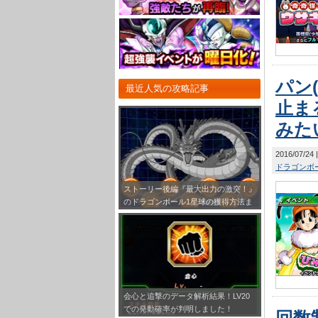
パン
最近人気の攻略記事
止ま
みた
2016/07/24
ドラゴンボー
ストーリー後編『最大出力の激突！』
のドラゴンボール1星球の獲得方法ま
とめ！
会心と追撃のデータ解析結果！LV20
での発動確率が判明しました！