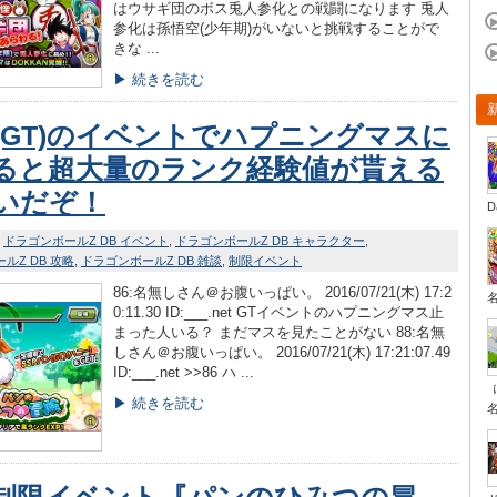
はウサギ団のボス兎人参化との戦闘になります 兎人
参化は孫悟空(少年期)がいないと挑戦することがで
きな ...
▶ 続きを読む
(GT)のイベントでハプニングマスに
ると超大量のランク経験値が貰える
いだぞ！
D
ドラゴンボールZ DB イベント
ドラゴンボールZ DB キャラクター
ルZ DB 攻略
ドラゴンボールZ DB 雑談
制限イベント
86:名無しさん＠お腹いっぱい。 2016/07/21(木) 17:2
0:11.30 ID:___.net GTイベントのハプニングマス止
まった人いる？ まだマスを見たことがない 88:名無
しさん＠お腹いっぱい。 2016/07/21(木) 17:21:07.49
ID:___.net >>86 ハ ...
▶ 続きを読む