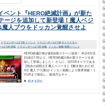
イベント『HERO絶滅計画』が新た
テージを追加して新登場！魔人ベジ
&魔人ブウをドッカン覚醒させよ
ドラゴンボールZ DB イベント
ドラゴンボールZ DB キャラクター
ルZ DB 情報
ドラゴンボールZ DB 攻略
ドッカン覚醒
制限イベント
HERO絶滅計画が復刻&新ステージ追加！ 本日4月15
日(金)17:00より、HERO絶滅計画が新ステージを追
加して登場しました！ さらに、旧SSRキャラである
【執念の凶戦士】魔人ベジータと【解き放たれた封
印】魔人ブウ(善)がドッカン覚醒により限界突破！ L
V120まで進化し、超強力なキャ ...
▶ 続きを読む