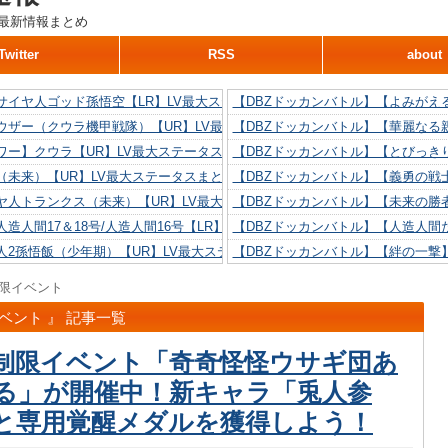
最新情報まとめ
Twitter
RSS
about
サイヤ人ゴッド孫悟空【LR】LV最大ステータスまとめ！
【DBZドッカンバトル】【よみがえ
ウザー（クウラ機甲戦隊）【UR】LV最大ステータスまとめ！
【DBZドッカンバトル】【華麗なる
ワー】クウラ【UR】LV最大ステータスまとめ！
【DBZドッカンバトル】【とびっき
（未来）【UR】LV最大ステータスまとめ！
【DBZドッカンバトル】【義勇の戦
ヤ人トランクス（未来）【UR】LV最大ステータスまとめ！
【DBZドッカンバトル】【未来の勝
造人間17＆18号/人造人間16号【LR】LV最大ステータスまとめ！
【DBZドッカンバトル】【人造人間た
人2孫悟飯（少年期）【UR】LV最大ステータスまとめ！
【DBZドッカンバトル】【絆の一撃
造人間18号【UR】LV最大ステータスまとめ！
【DBZドッカンバトル】【抗い続け
限イベント
リリン【UR】LV最大ステータスまとめ！
【DBZドッカンバトル】【技巧とひ
ベント 』 記事一覧
人間16号【UR】LV最大ステータスまとめ！
【DBZドッカンバトル】【新たに得
制限イベント「奇奇怪怪ウサギ団あ
る」が開催中！新キャラ「兎人参
と専用覚醒メダルを獲得しよう！