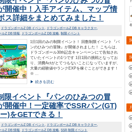
制限イベント『パンのひみつの冒
が開催中！入手アイテム、マップ情
ボス詳細をまとめてみました！
ドラゴンボールZ DB イベント
ドラゴンボールZ DB キャラクター
ルZ DB 情報
ドラゴンボールZ DB 攻略
制限イベント
1日1回のみの制限イベント！ 回数制限イベント『パ
ンのひみつの冒険』が開催されました！ こちらは、
ドラゴンボール30th記念キャンペーンにて告知され
ていたイベントの1つです 1日1回の挑戦となってお
り、消費Actがとてつもないことになっていますが、
大量の経験値やランクEXPを稼ぐことができます！
※ ...
▶ 続きを読む
制限イベント『パンのひみつの冒
が開催中！一定確率でSSRパン(GT)
ニー)をGETできる！
ドラゴンボールZ DB イベント
ドラゴンボールZ DB キャラクター
ルZ DB 情報
ドラゴンボールZ DB 攻略
SSR
制限イベント