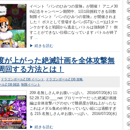
イベント『パンのひみつの冒険』が開催！ アニメ30
th記念キャンペーン期間中、1日1回挑戦できる回数
制限イベント『パンのひみつの冒険』が開催されま
した！ ボスとして登場するパン(GT)(ハニー)は1ター
ンケかすると戦闘から逃走しバトルは強制終了！ 倒
すことができない仕様になっています バトルが終了
す ...
▶ 続きを読む
度が上がった絶滅計画を全体攻撃無
周回する方法とは！
ドラゴンボールZ DB イベント
ドラゴンボールZ DB 攻略
ルZ DB 雑談
制限イベント
209:名無しさん＠お腹いっぱい。 2016/07/20(水) 11:
52:28.71 ID:___.net ブロリーゲーだった絶滅計画後
編は全体攻撃バグのせいで難易度が跳ね上がったな
これはメダル集めが終わっていない組には過酷すぎ
る 215:名無しさん＠お腹いっぱい。 2016/07/20(水)
...
▶ 続きを読む