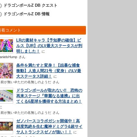
ドラゴンボールZ DB クエスト
ドラゴンボールZ DB 情報
新着コメント
LRの素材キャラ【予知夢の確信】ビ
ルス【UR】のLV最大ステータスが判
明しました！
anielsHump
さん
条件を満たすと変身！【凶暴な捕食
衝動】人造人間21号（変身）のLV最
大ステータス詳細！
名前が無い＠ただの名無しのようだ
さん
ドラゴンボールが取れない!! 恐怖の
再来ステージ『華麗なる連携』に出
てくる6星球を獲得する方法まとめ！
名前が無い＠ただの名無しのようだ
さん
ゼノバースコラボガシャ開催中！高
頻度気絶を生む魔神ドミグラ&超サイ
ヤ人トランクスゼノが強い！！