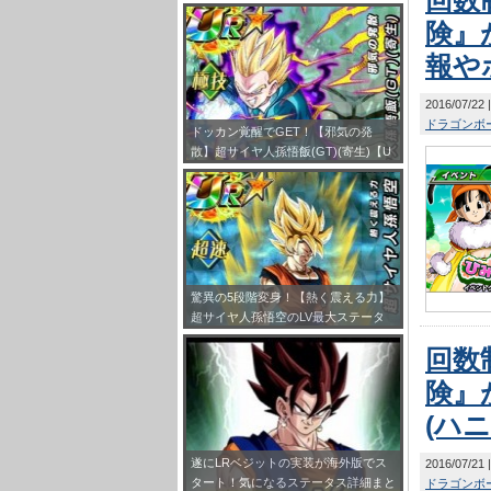
回数
険』
報や
2016/07/22
ドラゴンボー
ドッカン覚醒でGET！【邪気の発
散】超サイヤ人孫悟飯(GT)(寄生)【U
R】のLV最大ステータスが判明しまし
た！
驚異の5段階変身！【熱く震える力】
超サイヤ人孫悟空のLV最大ステータ
ス！
回数
険』
(ハ
遂にLRベジットの実装が海外版でス
2016/07/21
タート！気になるステータス詳細まと
ドラゴンボー