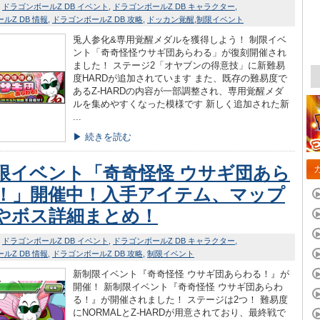
ドラゴンボールZ DB イベント
ドラゴンボールZ DB キャラクター
ルZ DB 情報
ドラゴンボールZ DB 攻略
ドッカン覚醒
制限イベント
兎人参化&専用覚醒メダルを獲得しよう！ 制限イベ
ント「奇奇怪怪ウサギ団あらわる」が復刻開催され
ました！ ステージ2「オヤブンの得意技」に新難易
度HARDが追加されています また、既存の難易度で
あるZ-HARDの内容が一部調整され、専用覚醒メダ
ルを集めやすくなった模様です 新しく追加された新
...
▶ 続きを読む
限イベント「奇奇怪怪 ウサギ団あら
！」開催中！入手アイテム、マップ
やボス詳細まとめ！
ドラゴンボールZ DB イベント
ドラゴンボールZ DB キャラクター
ルZ DB 情報
ドラゴンボールZ DB 攻略
制限イベント
新制限イベント『奇奇怪怪 ウサギ団あらわる！』が
開催！ 新制限イベント『奇奇怪怪 ウサギ団あらわ
る！』が開催されました！ ステージは2つ！ 難易度
にNORMALとZ-HARDが用意されており、最終戦で