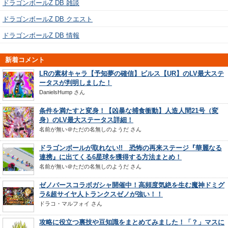
ドラゴンボールZ DB 雑談
ドラゴンボールZ DB クエスト
ドラゴンボールZ DB 情報
新着コメント
LRの素材キャラ【予知夢の確信】ビルス【UR】のLV最大ステ
ータスが判明しました！
DanielsHump
さん
条件を満たすと変身！【凶暴な捕食衝動】人造人間21号（変
身）のLV最大ステータス詳細！
名前が無い＠ただの名無しのようだ
さん
ドラゴンボールが取れない!! 恐怖の再来ステージ『華麗なる
連携』に出てくる6星球を獲得する方法まとめ！
名前が無い＠ただの名無しのようだ
さん
ゼノバースコラボガシャ開催中！高頻度気絶を生む魔神ドミグ
ラ&超サイヤ人トランクスゼノが強い！！
ドラコ・マルフォイ
さん
攻略に役立つ裏技や豆知識をまとめてみました！「？」マスに