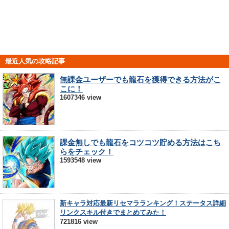
最近人気の攻略記事
無課金ユーザーでも龍石を獲得できる方法がこ
こに！
1607346 view
課金無しでも龍石をコツコツ貯める方法はこち
らをチェック！
1593548 view
新キャラ対応最新リセマラランキング！ステータス詳細
リンクスキル付きでまとめてみた！
721816 view