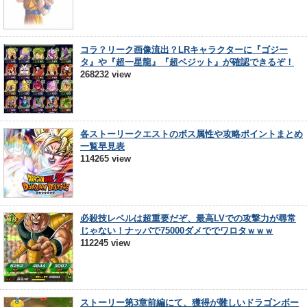
コラ？リーク画像流出？LRキャラクターに『ゴジー
タ』や『超一星龍』『超ベジット』が確認できるぞ！
268232 view
各ストーリークエストのボス属性や攻略ポイントまとめ
一覧早見表
114265 view
必殺技レベルは超重要だぞ、最高LVでの攻撃力が尋常
じゃない！ナッパで75000ダメででワロタｗｗｗ
112245 view
ストーリー第3章前編にて、獲得が難しいドラゴンボー