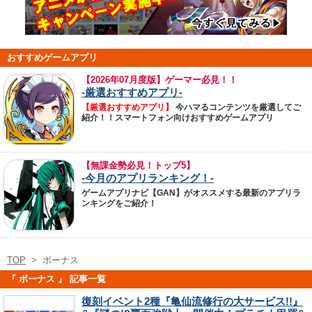
おすすめゲームアプリ
【
2026年07月度版】ゲーマー必見！！
-厳選おすすめアプリ-
【厳選おすすめアプリ】
今ハマるコンテンツを厳選してご
紹介！！スマートフォン向けおすすめゲームアプリ
【無課金勢必見！トップ5】
-今月のアプリランキング！-
ゲームアプリナビ【GAN】がオススメする最新のアプリラ
ンキングをご紹介！
TOP
>
ボーナス
『 ボーナス 』 記事一覧
復刻イベント2種『亀仙流修行の大サービス!!』