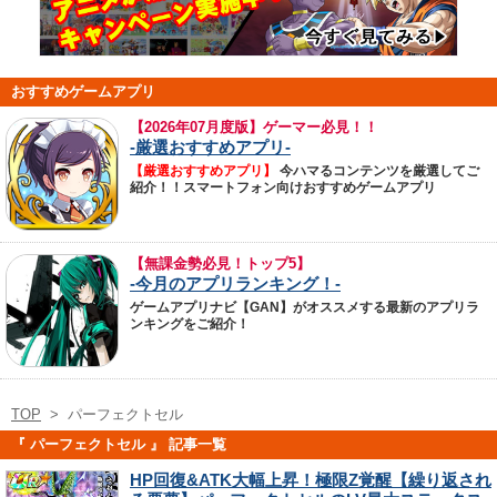
おすすめゲームアプリ
【
2026年07月度版】ゲーマー必見！！
-厳選おすすめアプリ-
【厳選おすすめアプリ】
今ハマるコンテンツを厳選してご
紹介！！スマートフォン向けおすすめゲームアプリ
【無課金勢必見！トップ5】
-今月のアプリランキング！-
ゲームアプリナビ【GAN】がオススメする最新のアプリラ
ンキングをご紹介！
TOP
>
パーフェクトセル
『 パーフェクトセル 』 記事一覧
HP回復&ATK大幅上昇！極限Z覚醒【繰り返され