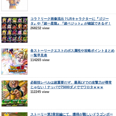
コラ？リーク画像流出？LRキャラクターに『ゴジー
タ』や『超一星龍』『超ベジット』が確認できるぞ！
268232 view
各ストーリークエストのボス属性や攻略ポイントまとめ
一覧早見表
114265 view
必殺技レベルは超重要だぞ、最高LVでの攻撃力が尋常
じゃない！ナッパで75000ダメででワロタｗｗｗ
112245 view
ストーリー第3章前編にて、獲得が難しいドラゴンボー