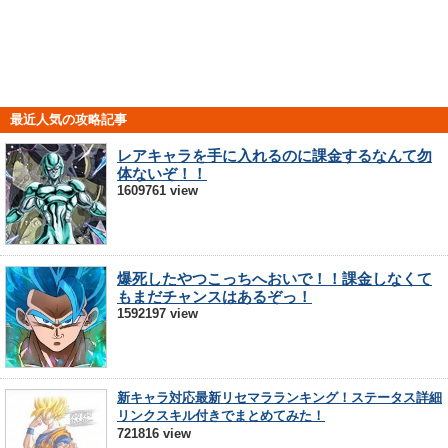
最近人気の攻略記事
レアキャラを手に入れるのに課金するなんて勿
体ないぞ！！
1609761 view
爆死したやつこっちへおいで！！課金しなくて
もまだチャンスはあるぞっ！
1592197 view
新キャラ対応最新リセマラランキング！ステータス詳細
リンクスキル付きでまとめてみた！
721816 view