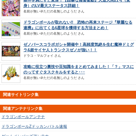
条件を満たすと変身！【凶暴な捕食衝動】人造人間21号（変
身）のLV最大ステータス詳細！
名前が無い＠ただの名無しのようだ
さん
ドラゴンボールが取れない!! 恐怖の再来ステージ『華麗なる
連携』に出てくる6星球を獲得する方法まとめ！
名前が無い＠ただの名無しのようだ
さん
ゼノバースコラボガシャ開催中！高頻度気絶を生む魔神ドミグ
ラ&超サイヤ人トランクスゼノが強い！！
ドラコ・マルフォイ
さん
攻略に役立つ裏技や豆知識をまとめてみました！「？」マスに
のってすぐタスクキルをすると･･･
名前が無い＠ただの名無しのようだ
さん
関連サイトリンク集
関連アンテナリンク集
ドラゴンボールアンテナ
ドラゴンボールZドッカンバトル速報