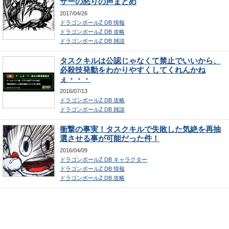
ザーの怒りの声まとめ
2017/04/26
ドラゴンボールZ DB 情報
ドラゴンボールZ DB 攻略
ドラゴンボールZ DB 雑談
タスクキルは公認じゃなくて禁止でいいから、
必殺技発動をわかりやすくしてくれんかね
ぇ・・・
2016/07/13
ドラゴンボールZ DB 攻略
ドラゴンボールZ DB 雑談
衝撃の事実！タスクキルで失敗した気絶を再抽
選させる事が可能だった件！
2016/04/09
ドラゴンボールZ DB キャラクター
ドラゴンボールZ DB 情報
ドラゴンボールZ DB 攻略