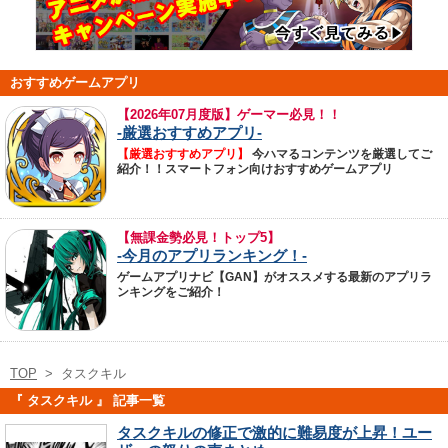
おすすめゲームアプリ
【
2026年07月度版】ゲーマー必見！！
-厳選おすすめアプリ-
【厳選おすすめアプリ】
今ハマるコンテンツを厳選してご
紹介！！スマートフォン向けおすすめゲームアプリ
【無課金勢必見！トップ5】
-今月のアプリランキング！-
ゲームアプリナビ【GAN】がオススメする最新のアプリラ
ンキングをご紹介！
TOP
>
タスクキル
『 タスクキル 』 記事一覧
タスクキルの修正で激的に難易度が上昇！ユー