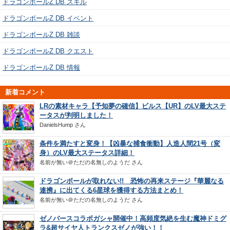
ドラゴンボールZ DB スキル
ドラゴンボールZ DB イベント
ドラゴンボールZ DB 雑談
ドラゴンボールZ DB クエスト
ドラゴンボールZ DB 情報
新着コメント
LRの素材キャラ【予知夢の確信】ビルス【UR】のLV最大ステ
ータスが判明しました！
DanielsHump
さん
条件を満たすと変身！【凶暴な捕食衝動】人造人間21号（変
身）のLV最大ステータス詳細！
名前が無い＠ただの名無しのようだ
さん
ドラゴンボールが取れない!! 恐怖の再来ステージ『華麗なる
連携』に出てくる6星球を獲得する方法まとめ！
名前が無い＠ただの名無しのようだ
さん
ゼノバースコラボガシャ開催中！高頻度気絶を生む魔神ドミグ
ラ&超サイヤ人トランクスゼノが強い！！