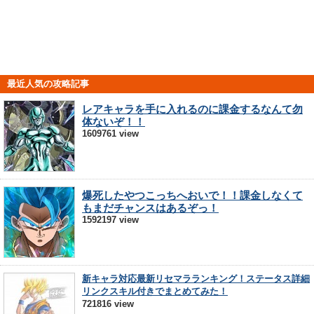
最近人気の攻略記事
レアキャラを手に入れるのに課金するなんて勿
体ないぞ！！
1609761 view
爆死したやつこっちへおいで！！課金しなくて
もまだチャンスはあるぞっ！
1592197 view
新キャラ対応最新リセマラランキング！ステータス詳細
リンクスキル付きでまとめてみた！
721816 view