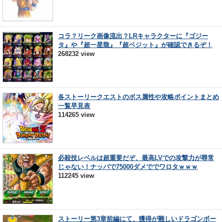
コラ？リーク画像流出？LRキャラクターに『ゴジー
タ』や『超一星龍』『超ベジット』が確認できるぞ！
268232 view
各ストーリークエストのボス属性や攻略ポイントまとめ
一覧早見表
114265 view
必殺技レベルは超重要だぞ、最高LVでの攻撃力が尋常
じゃない！ナッパで75000ダメででワロタｗｗｗ
112245 view
ストーリー第3章前編にて、獲得が難しいドラゴンボー